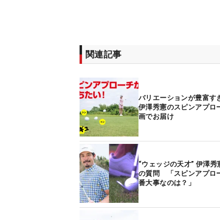
関連記事
バリエーションが豊富
伊澤秀憲のスピンアプロ
画でお届け
“ウェッジの天才” 伊澤秀
の質問 「スピンアプロ
番大事なのは？」