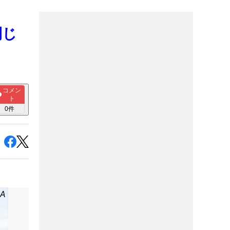
閉じ
コメン
ト
0
件