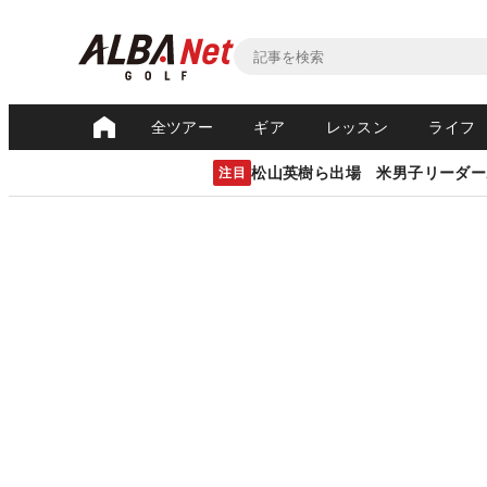
全ツアー
ギア
レッスン
ライフ
松山英樹ら出場 米男子リーダー
注目