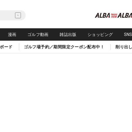
漫画
ゴルフ動画
雑誌出版
ショッピング
SN
ボード
ゴルフ場予約／期間限定クーポン配布中！
削り出