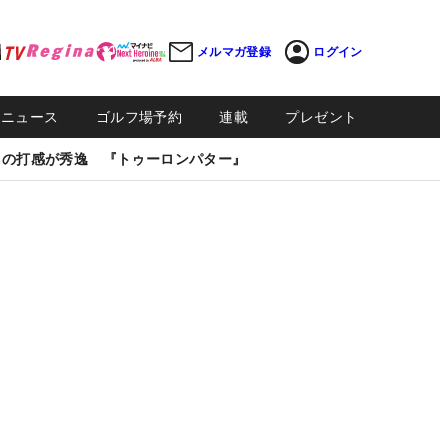
メルマガ登録
ログイン
Sニュース
ゴルフ場予約
連載
プレゼント
しの打感が秀逸 『トゥーロンパター』