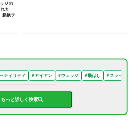
ェッジの
くれた
」超絶テ
ーティリティ
#
アイアン
#
ウェッジ
#
飛ばし
#
スライス
#
もっと詳しく検索