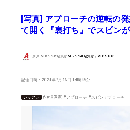
[写真] アプローチの逆転の
て開く『裏打ち』でスピン
所属
ALBA Net編集部
ALBA Net編集部
/
ALBA Net
配信日時：
2024年7月16日 14時45分
レッスン
#
伊澤秀憲
#
アプローチ
#
スピンアプローチ