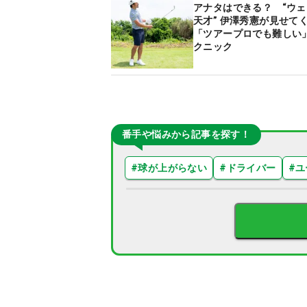
アナタはできる？ “ウ
天才” 伊澤秀憲が見せて
「ツアープロでも難しい
クニック
番手や悩みから記事を探す！
#
球が上がらない
#
ドライバー
#
ユ