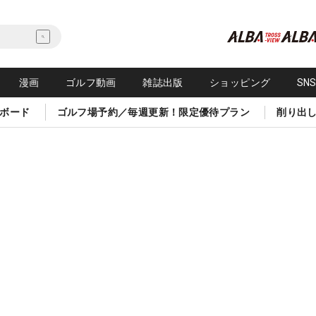
漫画
ゴルフ動画
雑誌出版
ショッピング
SN
ボード
ゴルフ場予約／毎週更新！限定優待プラン
削り出