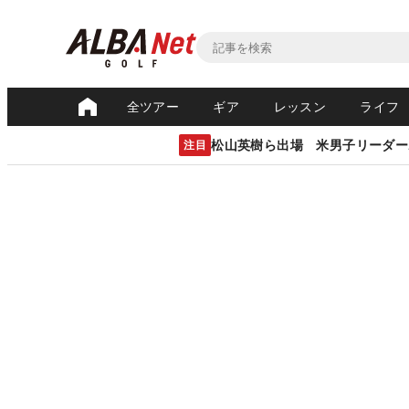
全ツアー
ギア
レッスン
ライフ
松山英樹ら出場 米男子リーダー
注目