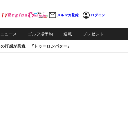
メルマガ登録
ログイン
Sニュース
ゴルフ場予約
連載
プレゼント
しの打感が秀逸 『トゥーロンパター』