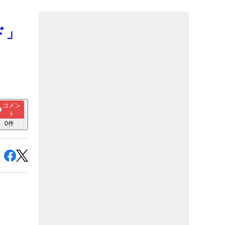
ド」
コメン
ト
0
件