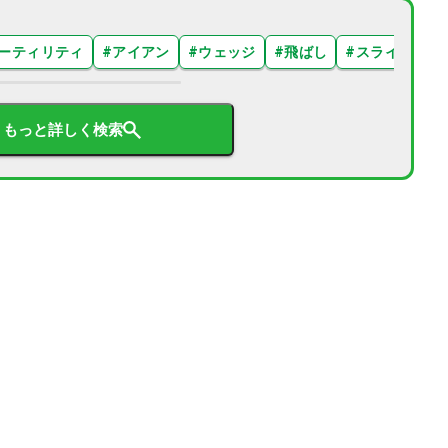
ーティリティ
#
アイアン
#
ウェッジ
#
飛ばし
#
スライス
#
もっと詳しく検索