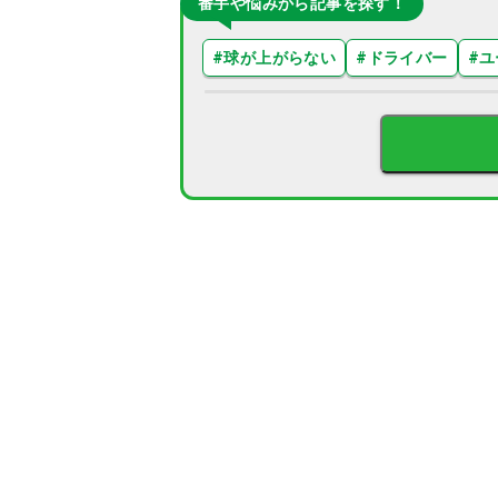
番手や悩みから記事を探す！
#
球が上がらない
#
ドライバー
#
ユ