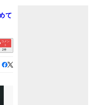
めて
コメン
ト
2
件