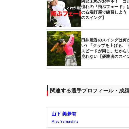
阿部未悠がお手本！ ゴ
憧れの『飛ぶフェード』
の右端打席で練習しよう 
のスイング】
臼井麗香のスイングは何
い? 「クラブを上げる、
スピードが同じ」だから
崩れない【優勝者のスイ
関連する選手プロフィール・成
山下 美夢有
Miyu Yamashita