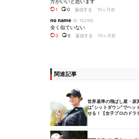
関連記事
世界基準の飛ばし屋・原
は“シットダウン”でヘッ
せる！【女子プロのドラ