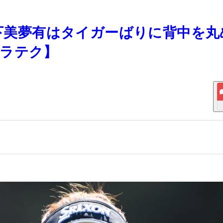
山下美夢有はタイガーばりに背中を丸
ドラテク】