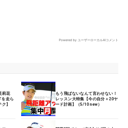
英莉花
もう飛ばないなんて言わせない！
ドを走ら
レッスン大特集【今の自分＋20ヤ
テク】
ード計画】（5/10 new）