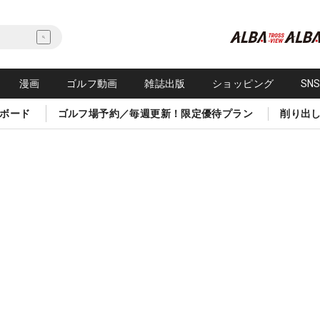
漫画
ゴルフ動画
雑誌出版
ショッピング
SN
ボード
ゴルフ場予約／毎週更新！限定優待プラン
削り出