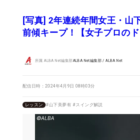
[写真] 2年連続年間女王・
前傾キープ！【女子プロの
所属
ALBA Net編集部
ALBA Net編集部
/
ALBA Net
配信日時：
2024年4月9日 08時03分
レッスン
#
山下美夢有
#
スイング解説