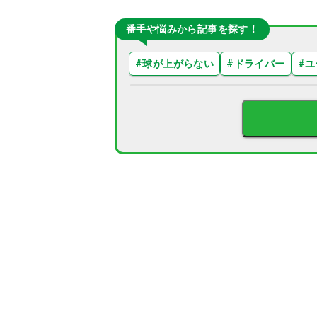
番手や悩みから記事を探す！
#
球が上がらない
#
ドライバー
#
ユ