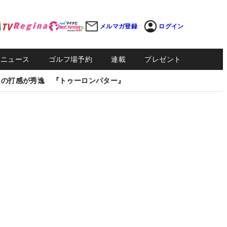
メルマガ登録
ログイン
Sニュース
ゴルフ場予約
連載
プレゼント
しの打感が秀逸 『トゥーロンパター』