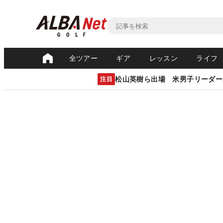
全ツアー
ギア
レッスン
ライフ
松山英樹ら出場 米男子リーダー
注目