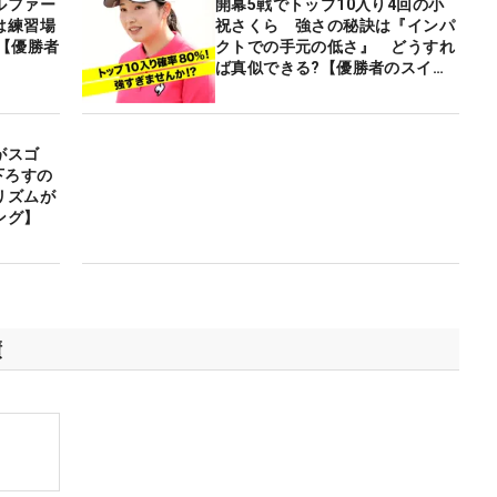
ルファー
開幕5戦でトップ10入り4回の小
は練習場
祝さくら 強さの秘訣は『インパ
【優勝者
クトでの手元の低さ』 どうすれ
ば真似できる?【優勝者のスイン
グ】
がスゴ
下ろすの
リズムが
ング】
績