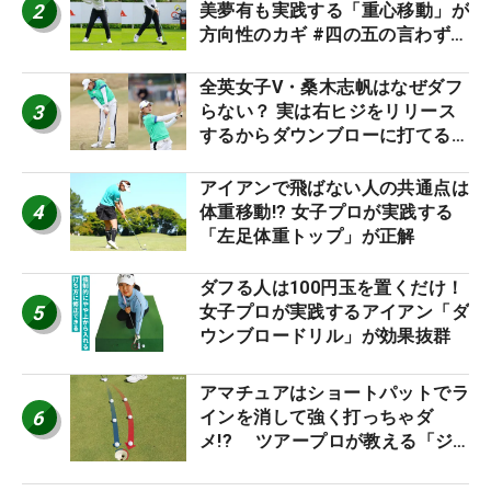
2
美夢有も実践する「重心移動」が
方向性のカギ #四の五の言わず振
り氣れ
全英女子V・桑木志帆はなぜダフ
3
らない？ 実は右ヒジをリリース
するからダウンブローに打てる #
優勝者のスイング
アイアンで飛ばない人の共通点は
4
体重移動!? 女子プロが実践する
「左足体重トップ」が正解
ダフる人は100円玉を置くだけ！
5
女子プロが実践するアイアン「ダ
ウンブロードリル」が効果抜群
アマチュアはショートパットでラ
6
インを消して強く打っちゃダ
メ!? ツアープロが教える「ジ
ャストタッチ」なら3パットが激
減するワケ