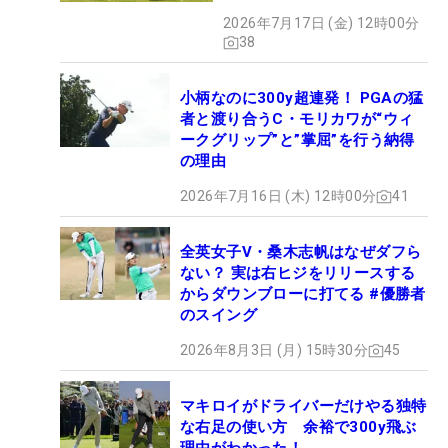
2026年7月17日 (金) 12時00分
38
小柄なのに300y超連発！ PGAの猛
者と渡り合うC・モリカワが“ウィ
ークグリップ”と”掌屈”を行う納得
の理由
2026年7月16日 (木) 12時00分
41
全英女子V・桑木志帆はなぜダフら
ない？ 実は右ヒジをリリースする
からダウンブローに打てる #優勝者
のスイング
2026年8月3日 (月) 15時30分
45
マキロイがドライバーだけやる独特
な右足の使い方 余裕で300y飛ぶ