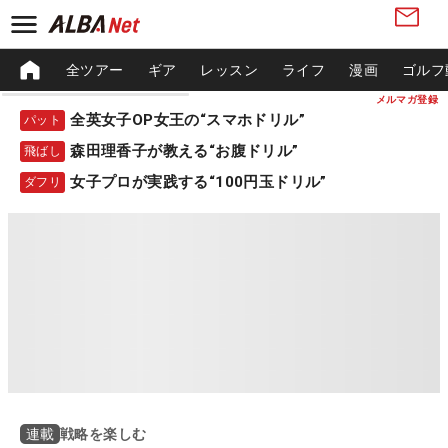
全ツアー
ギア
レッスン
ライフ
漫画
ゴルフ
メルマガ登録
全英女子OP女王の“スマホドリル”
パット
森田理香子が教える“お腹ドリル”
飛ばし
女子プロが実践する“100円玉ドリル”
ダフリ
戦略を楽しむ
連載