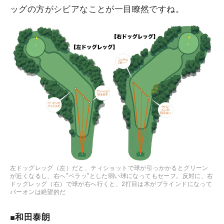
ッグの方がシビアなことが一目瞭然ですね。
左ドッグレッグ（左）だと、ティショットで球が引っかかるとグリーン
が近くなるし、右へ“ペラッ”とした弱い球になってもセーフ。反対に、右
ドッグレッグ（右）で球が右へ行くと、2打目は木がブラインドになって
パーオンは絶望的だ
■和田泰朗