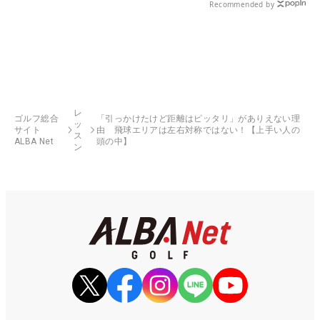
Recommended by
レ
ゴルフ総合
「引っかけたけど距離はピッタリ」がありえない理
ッ
サイト
由 飛球エリアは左右対称ではない！【上手い人の
ス
ALBA Net
頭の中】
ン