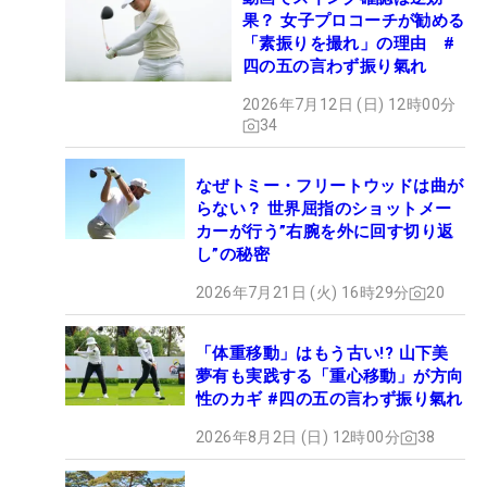
果？ 女子プロコーチが勧める
「素振りを撮れ」の理由 #
四の五の言わず振り氣れ
2026年7月12日 (日) 12時00分
34
なぜトミー・フリートウッドは曲が
らない？ 世界屈指のショットメー
カーが行う”右腕を外に回す切り返
し”の秘密
2026年7月21日 (火) 16時29分
20
「体重移動」はもう古い!? 山下美
夢有も実践する「重心移動」が方向
性のカギ #四の五の言わず振り氣れ
2026年8月2日 (日) 12時00分
38