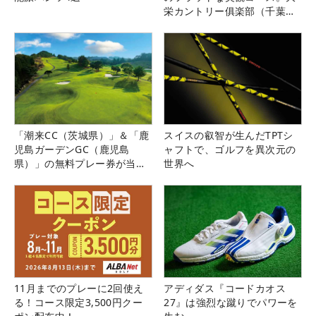
栄カントリー俱楽部（千葉
県）
「潮来CC（茨城県）」＆「鹿
スイスの叡智が生んだTPTシ
児島ガーデンGC（鹿児島
ャフトで、ゴルフを異次元の
県）」の無料プレー券が当た
世界へ
る！！
11月までのプレーに2回使え
アディダス『コードカオス
る！コース限定3,500円クー
27』は強烈な蹴りでパワーを