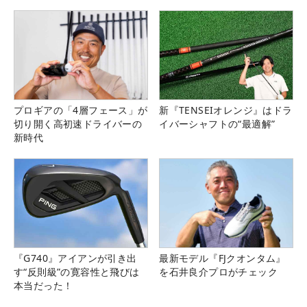
プロギアの「4層フェース」が
新『TENSEIオレンジ』はドラ
切り開く高初速ドライバーの
イバーシャフトの“最適解”
新時代
『G740』アイアンが引き出
最新モデル『FJクオンタム』
す“反則級”の寛容性と飛びは
を石井良介プロがチェック
本当だった！