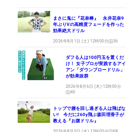
まさに鬼に『花奈棒』 永井花奈9
年ぶりVの高精度フェードを作った
効果絶大ドリル
2026年8月1日 (土) 12時00分
36
ダフる人は100円玉を置くだ
け！ 女子プロが実践するアイ
アン「ダウンブロードリル」
が効果抜群
2026年8月6日 (木) 12時00分
40
トップで腰を回し過ぎる人は飛ばな
い! 今だに260y飛ぶ森田理香子が
教える『お腹ドリル』
2026年8月5日 (水) 12時00分
68