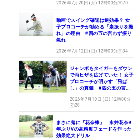
2026年7月20日 (月) 12時00分
70
動画でスイング確認は逆効果？ 女
子プロコーチが勧める「素振りを撮
れ」の理由 #四の五の言わず振り
氣れ
2026年7月12日 (日) 12時00分
34
ジャンボもタイガーもダウン
で両ヒザを広げていた！ 女子
プロコーチが明かす「飛ば
し」の真髄 #四の五の言わ
ず振り氣れ
2026年7月19日 (日) 12時00分
28
まさに鬼に『花奈棒』 永井花奈9
年ぶりVの高精度フェードを作った
効果絶大ドリル