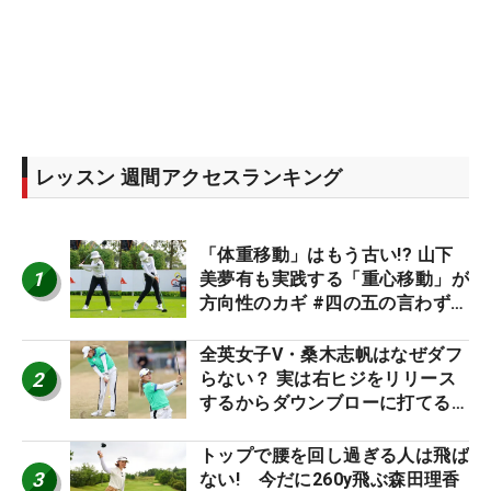
レッスン 週間アクセスランキング
「体重移動」はもう古い!? 山下
1
美夢有も実践する「重心移動」が
方向性のカギ #四の五の言わず振
り氣れ
全英女子V・桑木志帆はなぜダフ
2
らない？ 実は右ヒジをリリース
するからダウンブローに打てる #
優勝者のスイング
トップで腰を回し過ぎる人は飛ば
3
ない! 今だに260y飛ぶ森田理香