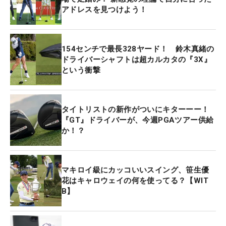
アドレスを見つけよう！
154センチで最長328ヤード！ 鈴木真緒の
ドライバーシャフトは超カルカタの『3X』
という衝撃
タイトリストの新作がついにキターーー！
『GT』ドライバーが、今週PGAツアー供給
か！？
マキロイ級にカッコいいスイング、笹生優
花はキャロウェイの何を使ってる？【WIT
B】