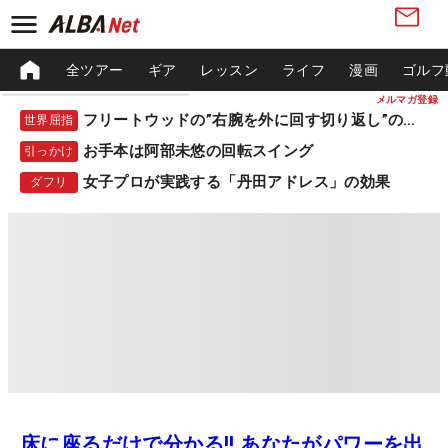
全ツアー
ギア
レッスン
ライフ
漫画
ゴルフ
メルマガ登録
フリートウッドの”右腕を外に回す切り返し”の秘密
世界屈指
お手本は阿部未悠の回転スイング
引っかけ
女子プロが実践する「丹田アドレス」の効果
ダフリ
床に座るだけで分かる!! あなたがパワーを出