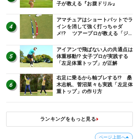
子が教える『お腹ドリル』
アマチュアはショートパットでラ
4
インを消して強く打っちゃダ
メ!? ツアープロが教える「ジ
ャストタッチ」なら3パットが激
減するワケ
アイアンで飛ばない人の共通点は
5
体重移動!? 女子プロが実践する
「左足体重トップ」が正解
右足に乗るから軸ブレする!? 桑
6
木志帆、菅沼菜々も実践「左足体
重トップ」の作り方
ランキングをもっと見る
ページ上部へ