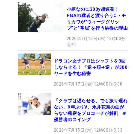
小柄なのに300y超連発！
PGAの猛者と渡り合うC・モ
リカワが“ウィークグリッ
プ”と”掌屈”を行う納得の理由
2026年7月16日 (木) 12時00分
41
ドラコン女子プロはシャフトを3回
しならせる！ 「逆→順→逆」が300
ヤードを生む秘密
2026年7月17日 (金) 12時00分
38
「クラブは遅らせる、でも振り遅れ
ない」9年ぶりV、永井花奈の曲が
らない秘密をプロコーチが解剖 #
優勝者のスイング
2026年7月15日 (水) 12時00分
33