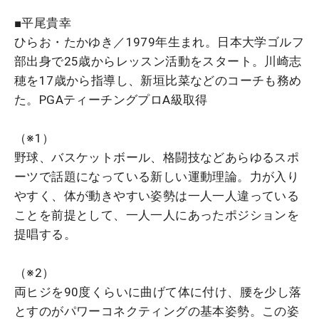
■平尾貴幸
ひらお・たかゆき／1979年生まれ。日本大学ゴルフ
部出身で25歳からレッスン活動をスタート。
川崎
志
穂を17歳から指導し、新垣比菜などのコーチも務め
た。PGAティーチングプロA級取得
（※1）
野球、バスケットボール、格闘技などあらゆるスポ
ーツで話題になっている新しい運動理論。力が入り
やすく、体が動きやすい姿勢は一人一人違っている
ことを前提として、一人一人にあったポジションを
提唱する。
（※2）
両ヒジを90度くらいに曲げて体に付け、腰を少し落
とすのがパワーコネクティングの基本姿勢。この姿