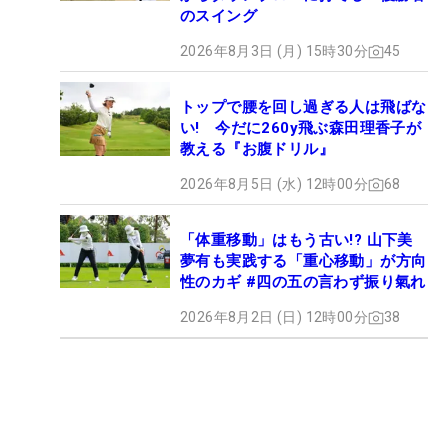
のスイング
2026年8月3日 (月) 15時30分
45
トップで腰を回し過ぎる人は飛ばな
い! 今だに260y飛ぶ森田理香子が
教える『お腹ドリル』
2026年8月5日 (水) 12時00分
68
「体重移動」はもう古い!? 山下美
夢有も実践する「重心移動」が方向
性のカギ #四の五の言わず振り氣れ
2026年8月2日 (日) 12時00分
38