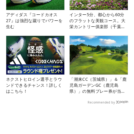
アディダス『コードカオス
インター5分、都心から60分
27』は強烈な蹴りでパワーを
のフラットな美観コース。大
生む
栄カントリー俱楽部（千葉
県）
ネクストヒロイン選手とラウ
「潮来CC（茨城県）」＆「鹿
ンドできるチャンス！詳しく
児島ガーデンGC（鹿児島
はこちら！
県）」の無料プレー券が当た
る！！
Recommended by