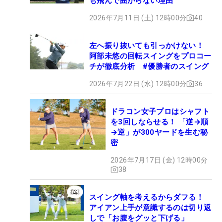
も飛んで曲がらない理由
2026年7月11日 (土) 12時00分
40
左へ振り抜いても引っかけない！
阿部未悠の回転スイングをプロコー
チが徹底分析 #優勝者のスイング
2026年7月22日 (水) 12時00分
36
ドラコン女子プロはシャフト
を3回しならせる！ 「逆→順
→逆」が300ヤードを生む秘
密
2026年7月17日 (金) 12時00分
38
スイング軸を考えるからダフる！
アイアン上手が意識するのは切り返
しで「お腹をグッと下げる」