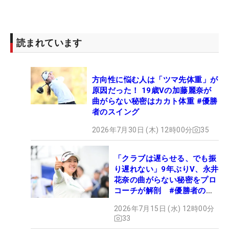
読まれています
方向性に悩む人は「ツマ先体重」が
原因だった！ 19歳Vの加藤麗奈が
曲がらない秘密はカカト体重 #優勝
者のスイング
2026年7月30日 (木) 12時00分
35
「クラブは遅らせる、でも振
り遅れない」9年ぶりV、永井
花奈の曲がらない秘密をプロ
コーチが解剖 #優勝者のス
イング
2026年7月15日 (水) 12時00分
33