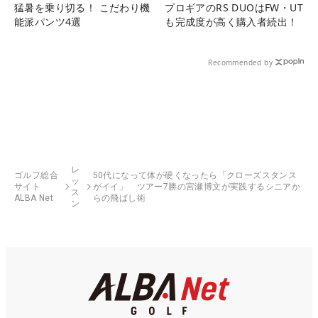
猛暑を乗り切る！ こだわり機
プロギアのRS DUOはFW・UT
能派パンツ4選
も完成度が高く購入者続出！
Recommended by
レ
ゴルフ総合
50代になって体が硬くなったら「クローズスタンス
ッ
サイト
がイイ」 ツアー7勝の宮瀬博文が実践するシニアか
ス
ALBA Net
らの飛ばし術
ン