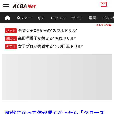
全ツアー
ギア
レッスン
ライフ
漫画
ゴルフ
メルマガ登録
全英女子OP女王の“スマホドリル”
パット
森田理香子が教える“お腹ドリル”
飛ばし
女子プロが実践する“100円玉ドリル”
ダフリ
50代になって体が硬くなったら「クローズ