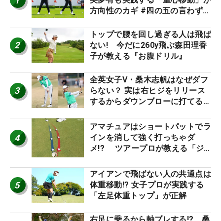
1
方向性のカギ #四の五の言わず振
り氣れ
トップで腰を回し過ぎる人は飛ば
2
ない! 今だに260y飛ぶ森田理香
子が教える『お腹ドリル』
全英女子V・桑木志帆はなぜダフ
3
らない？ 実は右ヒジをリリース
するからダウンブローに打てる #
優勝者のスイング
アマチュアはショートパットでラ
4
インを消して強く打っちゃダ
メ!? ツアープロが教える「ジ
ャストタッチ」なら3パットが激
減するワケ
アイアンで飛ばない人の共通点は
5
体重移動!? 女子プロが実践する
「左足体重トップ」が正解
右足に乗るから軸ブレする!? 桑