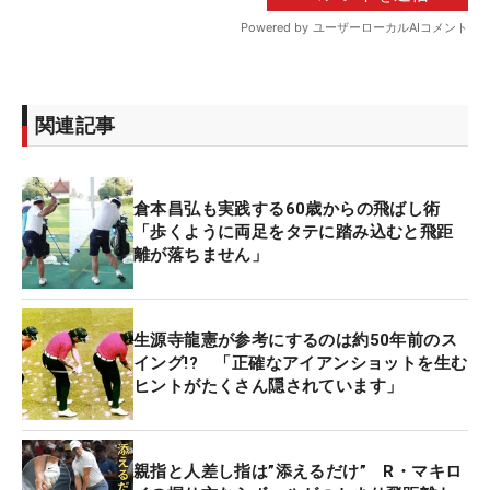
関連記事
倉本昌弘も実践する60歳からの飛ばし術
「歩くように両足をタテに踏み込むと飛距
離が落ちません」
生源寺龍憲が参考にするのは約50年前のス
イング!? 「正確なアイアンショットを生む
ヒントがたくさん隠されています」
親指と人差し指は”添えるだけ” R・マキロ