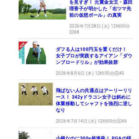
を見すぎ！ 元賞金女王・森田
理香子が明かした「右ツマ先
前の仮想ボール」の真実
2026年7月28日 (火) 12時00分
68
ダフる人は100円玉を置くだけ！
女子プロが実践するアイアン「ダウ
ンブロードリル」が効果抜群
2026年8月6日 (木) 12時00分
40
飛ばない人の共通点はアーリーリリ
ース！ 342yドラコン女子は斜めに
体重移動してシャフトを強烈に逆し
なり
2026年7月14日 (火) 12時00分
46
小柄なのに300y超連発！ PGAの猛