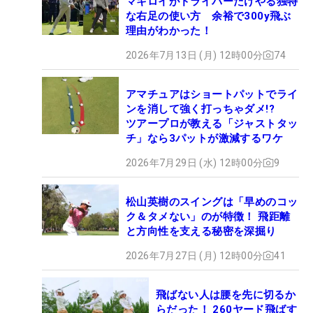
マキロイがドライバーだけやる独特
な右足の使い方 余裕で300y飛ぶ
理由がわかった！
2026年7月13日 (月) 12時00分
74
アマチュアはショートパットでライ
ンを消して強く打っちゃダメ!?
ツアープロが教える「ジャストタッ
チ」なら3パットが激減するワケ
2026年7月29日 (水) 12時00分
9
松山英樹のスイングは「早めのコッ
ク＆タメない」のが特徴！ 飛距離
と方向性を支える秘密を深掘り
2026年7月27日 (月) 12時00分
41
飛ばない人は腰を先に切るか
らだった！ 260ヤード飛ばす