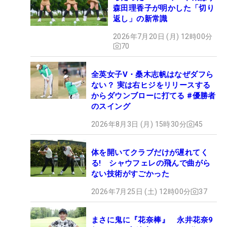
森田理香子が明かした「切り
返し」の新常識
2026年7月20日 (月) 12時00分
70
全英女子V・桑木志帆はなぜダフら
ない？ 実は右ヒジをリリースする
からダウンブローに打てる #優勝者
のスイング
2026年8月3日 (月) 15時30分
45
体を開いてクラブだけが遅れてく
る! シャウフェレの飛んで曲がら
ない技術がすごかった
2026年7月25日 (土) 12時00分
37
まさに鬼に『花奈棒』 永井花奈9