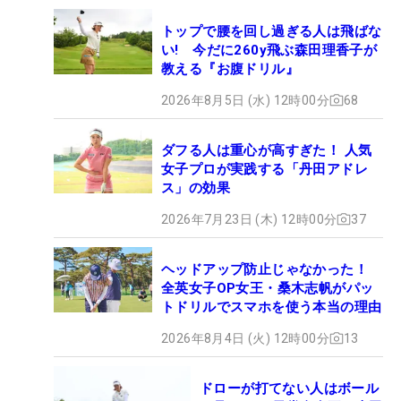
トップで腰を回し過ぎる人は飛ばな
い! 今だに260y飛ぶ森田理香子が
教える『お腹ドリル』
2026年8月5日 (水) 12時00分
68
ダフる人は重心が高すぎた！ 人気
女子プロが実践する「丹田アドレ
ス」の効果
2026年7月23日 (木) 12時00分
37
ヘッドアップ防止じゃなかった！
全英女子OP女王・桑木志帆がパッ
トドリルでスマホを使う本当の理由
2026年8月4日 (火) 12時00分
13
ドローが打てない人はボール