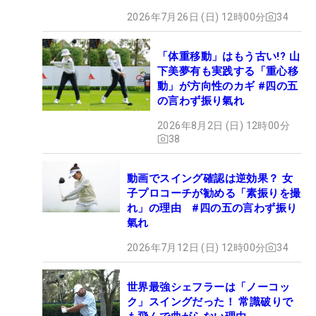
2026年7月26日 (日) 12時00分
34
「体重移動」はもう古い!? 山
下美夢有も実践する「重心移
動」が方向性のカギ #四の五
の言わず振り氣れ
2026年8月2日 (日) 12時00分
38
動画でスイング確認は逆効果？ 女
子プロコーチが勧める「素振りを撮
れ」の理由 #四の五の言わず振り
氣れ
2026年7月12日 (日) 12時00分
34
世界最強シェフラーは「ノーコッ
ク」スイングだった！ 常識破りで