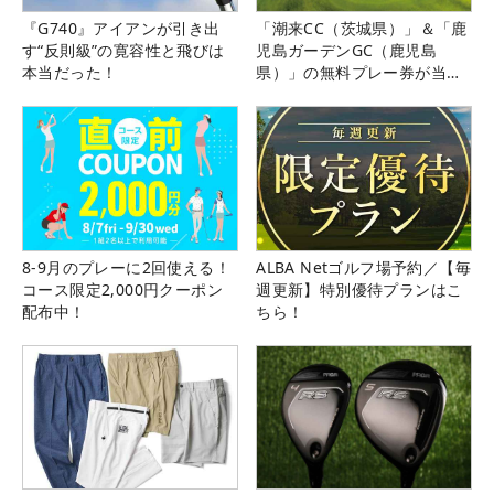
『G740』アイアンが引き出
「潮来CC（茨城県）」＆「鹿
す“反則級”の寛容性と飛びは
児島ガーデンGC（鹿児島
本当だった！
県）」の無料プレー券が当た
る！！
8-9月のプレーに2回使える！
ALBA Netゴルフ場予約／【毎
コース限定2,000円クーポン
週更新】特別優待プランはこ
配布中！
ちら！