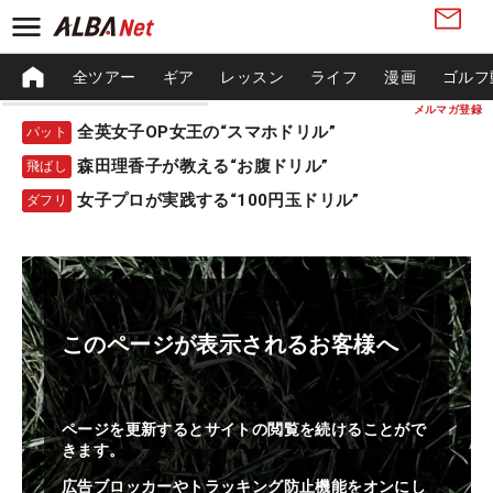
全ツアー
ギア
レッスン
ライフ
漫画
ゴルフ
メルマガ登録
全英女子OP女王の“スマホドリル”
パット
森田理香子が教える“お腹ドリル”
飛ばし
女子プロが実践する“100円玉ドリル”
ダフリ
このページが表示されるお客様へ
ページを更新するとサイトの閲覧を続けることがで
きます。
広告ブロッカーやトラッキング防止機能をオンにし