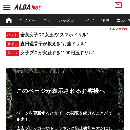
全ツアー
ギア
レッスン
ライフ
漫画
ゴルフ
メルマガ登録
全英女子OP女王の“スマホドリル”
パット
森田理香子が教える“お腹ドリル”
飛ばし
女子プロが実践する“100円玉ドリル”
ダフリ
このページが表示されるお客様へ
ページを更新するとサイトの閲覧を続けることがで
きます。
広告ブロッカーやトラッキング防止機能をオンにし