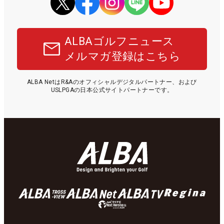
ALBAゴルフニュース
メルマガ登録はこちら
ALBA NetはR&Aのオフィシャルデジタルパートナー、および
USLPGAの日本公式サイトパートナーです。