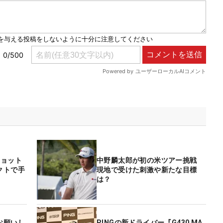
ショット
中野麟太郎が初の米ツアー挑戦
クトで手
現地で受けた刺激や新たな目標
は？
お願いし
PINGの新ドライバー『G430 MA