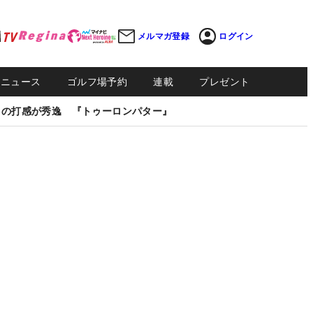
メルマガ登録
ログイン
Sニュース
ゴルフ場予約
連載
プレゼント
しの打感が秀逸 『トゥーロンパター』