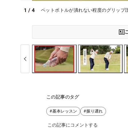
1
/
4
ペットボトルが潰れない程度のグリップ
この記事のタグ
#基本レッスン
#振り遅れ