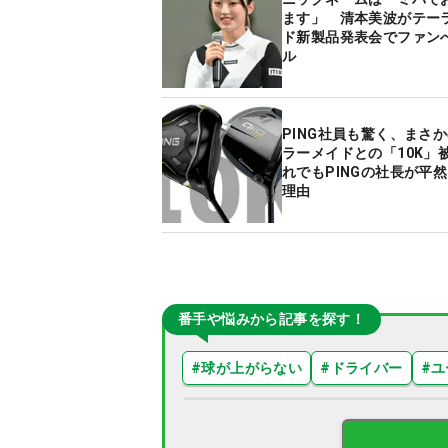
ます」 清本美波がテー
ド新製品発表会でファン
ル
PING社員も驚く、まさ
ラーメイドとの「10K」
れでもPINGの社長が平
理由
番手や悩みから記事を探す！
#
球が上がらない
#
ドライバー
#
ユ