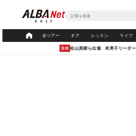
全ツアー
ギア
レッスン
ライフ
松山英樹ら出場 米男子リーダー
注目