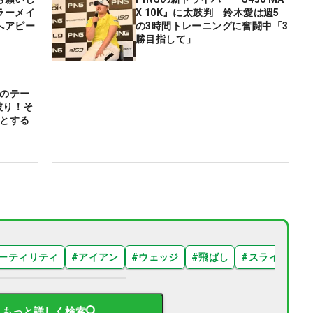
ラーメイ
X 10K』に太鼓判 鈴木愛は週5
へアピー
の3時間トレーニングに奮闘中「3
勝目指して」
かのテー
被り！そ
然とする
ーティリティ
#
アイアン
#
ウェッジ
#
飛ばし
#
スライス
#
もっと詳しく検索