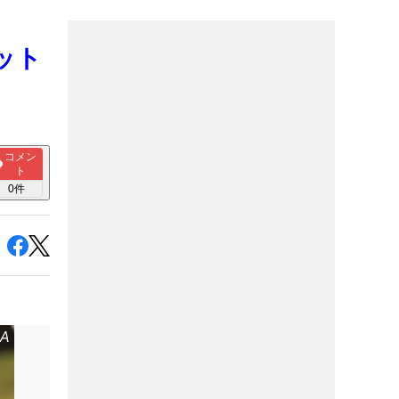
ット
コメン
ト
0
件