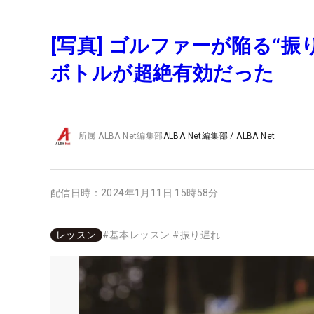
[写真] ゴルファーが陥る“
ボトルが超絶有効だった
所属
ALBA Net編集部
ALBA Net編集部
/
ALBA Net
配信日時：
2024年1月11日 15時58分
レッスン
#
基本レッスン
#
振り遅れ