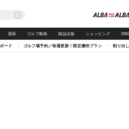
漫画
ゴルフ動画
雑誌出版
ショッピング
SN
ボード
ゴルフ場予約／毎週更新！限定優待プラン
削り出