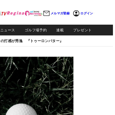
メルマガ登録
ログイン
Sニュース
ゴルフ場予約
連載
プレゼント
しの打感が秀逸 『トゥーロンパター』