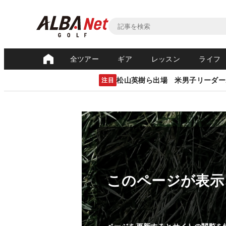
全ツアー
ギア
レッスン
ライフ
松山英樹ら出場 米男子リーダー
注目
このページが表示