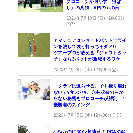
プロコーチが明かす「飛ば
し」の真髄 #四の五の言わ
ず振り氣れ
2026年7月19日 (日) 12時00分
28
アマチュアはショートパットでライ
ンを消して強く打っちゃダメ!?
ツアープロが教える「ジャストタッ
チ」なら3パットが激減するワケ
2026年7月29日 (水) 12時00分
9
「クラブは遅らせる、でも振り遅れ
ない」9年ぶりV、永井花奈の曲が
らない秘密をプロコーチが解剖 #
優勝者のスイング
2026年7月15日 (水) 12時00分
33
小柄なのに300y超連発！ PGAの猛