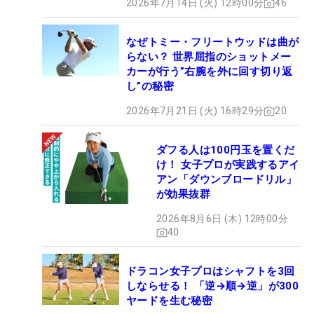
2026年7月14日 (火) 12時00分
46
なぜトミー・フリートウッドは曲が
らない？ 世界屈指のショットメー
カーが行う”右腕を外に回す切り返
し”の秘密
2026年7月21日 (火) 16時29分
20
ダフる人は100円玉を置くだ
け！ 女子プロが実践するアイ
アン「ダウンブロードリル」
が効果抜群
2026年8月6日 (木) 12時00分
40
ドラコン女子プロはシャフトを3回
しならせる！ 「逆→順→逆」が300
ヤードを生む秘密