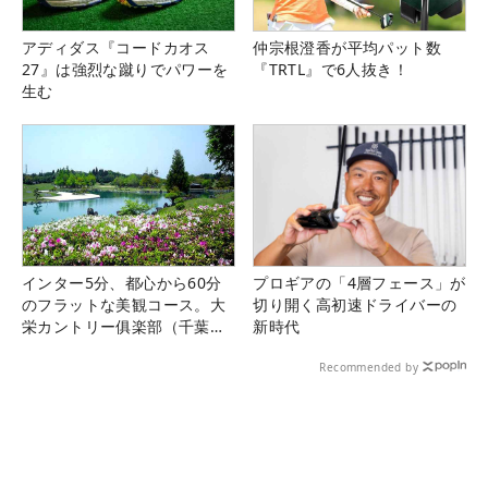
アディダス『コードカオス
仲宗根澄香が平均パット数
27』は強烈な蹴りでパワーを
『TRTL』で6人抜き！
生む
インター5分、都心から60分
プロギアの「4層フェース」が
のフラットな美観コース。大
切り開く高初速ドライバーの
栄カントリー俱楽部（千葉
新時代
県）
Recommended by