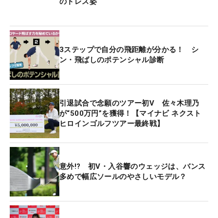
のドレス姿
3ステップで自分の飛距離が分かる！ シ
ン・飛ばしのポテンシャル診断
引退試合で念願のツアー初V 佐々木理乃
が“500万円”を獲得！【マイナビ ネクスト
ヒロインゴルフツアー最終戦】
意外!? 初V・入谷響のウェッジは、バンス
多めで幅広ソールのやさしいモデル？