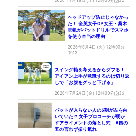
2026年7月18日 (土) 12時00分
32
ヘッドアップ防止じゃなかっ
た！ 全英女子OP女王・桑木
志帆がパットドリルでスマホ
を使う本当の理由
2026年8月4日 (火) 12時00分
13
スイング軸を考えるからダフる！
アイアン上手が意識するのは切り返
しで「お腹をグッと下げる」
2026年7月24日 (金) 12時00分
36
パットが入らない人の6割が左を向
いていた!? 女子プロコーチが明か
すアライメントの落とし穴 #四の
五の言わず振り氣れ