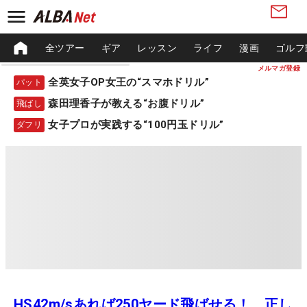
全ツアー
ギア
レッスン
ライフ
漫画
ゴルフ
メルマガ登録
全英女子OP女王の“スマホドリル”
パット
森田理香子が教える“お腹ドリル”
飛ばし
女子プロが実践する“100円玉ドリル”
ダフリ
HS42m/sあれば250ヤード飛ばせる！ 正し