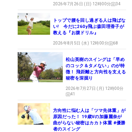
2026年7月26日 (日) 12時00分
34
トップで腰を回し過ぎる人は飛ばな
い! 今だに260y飛ぶ森田理香子が
教える『お腹ドリル』
2026年8月5日 (水) 12時00分
68
松山英樹のスイングは「早め
のコック＆タメない」のが特
徴！ 飛距離と方向性を支える
秘密を深掘り
2026年7月27日 (月) 12時00分
41
方向性に悩む人は「ツマ先体重」が
原因だった！ 19歳Vの加藤麗奈が
曲がらない秘密はカカト体重 #優勝
者のスイング