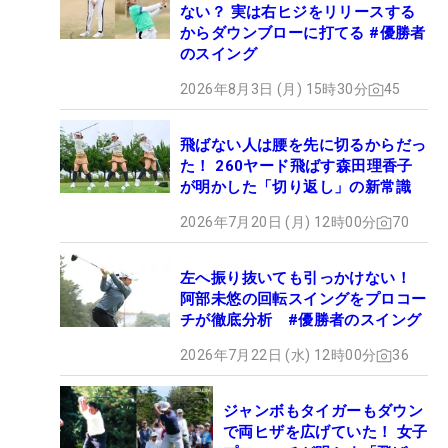
ない？ 実は右ヒジをリリースする
からダウンブローに打てる #優勝者
のスイング
2026年8月3日 (月) 15時30分
45
飛ばない人は腰を先に切るからだっ
た！ 260ヤード飛ばす森田理香子
が明かした「切り返し」の新常識
2026年7月20日 (月) 12時00分
70
左へ振り抜いても引っかけない！
阿部未悠の回転スイングをプロコー
チが徹底分析 #優勝者のスイング
2026年7月22日 (水) 12時00分
36
ジャンボもタイガーもダウン
で両ヒザを広げていた！ 女子