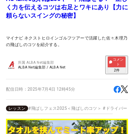
く力を伝えるコツは右足とワキにあり【力に
頼らないスイングの秘密】
マイナビ ネクストヒロインゴルフツアーで活躍した佐々木理乃
の飛ばしのコツを紹介する。
コメン
所属
ALBA Net編集部
ト
ALBA Net編集部
/
ALBA Net
2
件
配信日時：
2025年7月4日 12時45分
レッスン
#
飛ばしフェス2025＜飛ばしのコツ＞
#
ドライバー
#