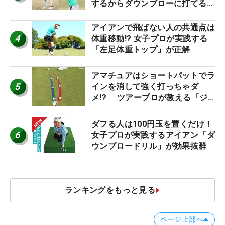
するからダウンブローに打てる #
優勝者のスイング
アイアンで飛ばない人の共通点は
4
体重移動!? 女子プロが実践する
「左足体重トップ」が正解
アマチュアはショートパットでラ
5
インを消して強く打っちゃダ
メ!? ツアープロが教える「ジ
ャストタッチ」なら3パットが激
減するワケ
ダフる人は100円玉を置くだけ！
6
女子プロが実践するアイアン「ダ
ウンブロードリル」が効果抜群
ランキングをもっと見る
ページ上部へ