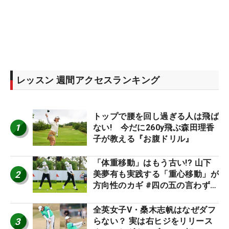
レッスン 週間アクセスランキング
トップで腰を回し過ぎる人は飛ば
1
ない! 今だに260y飛ぶ森田理香
子が教える『お腹ドリル』
「体重移動」はもう古い!? 山下
2
美夢有も実践する「重心移動」が
方向性のカギ #四の五の言わず振
り氣れ
全英女子V・桑木志帆はなぜダフ
3
らない？ 実は右ヒジをリリース