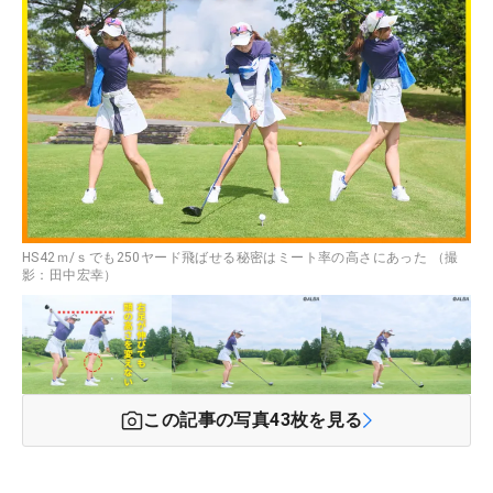
HS42ｍ/ｓでも250ヤード飛ばせる秘密はミート率の高さにあった （撮
影：田中宏幸）
この記事の写真
43
枚を見る