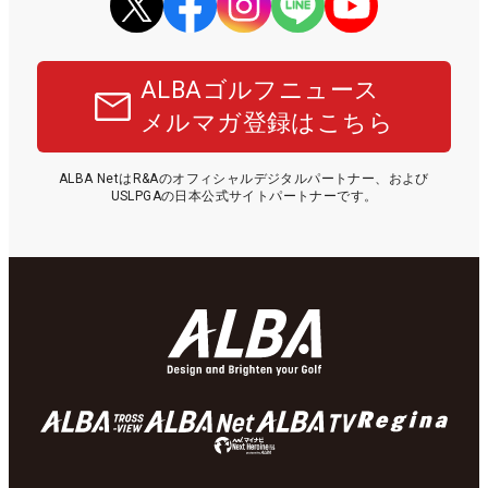
ALBAゴルフニュース
メルマガ登録はこちら
ALBA NetはR&Aのオフィシャルデジタルパートナー、および
USLPGAの日本公式サイトパートナーです。