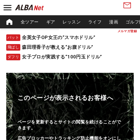
全ツアー
ギア
レッスン
ライフ
漫画
ゴルフ
メルマガ登録
全英女子OP女王の“スマホドリル”
パット
森田理香子が教える“お腹ドリル”
飛ばし
女子プロが実践する“100円玉ドリル”
ダフリ
このページが表示されるお客様へ
ページを更新するとサイトの閲覧を続けることがで
きます。
広告ブロッカーやトラッキング防止機能をオンにし