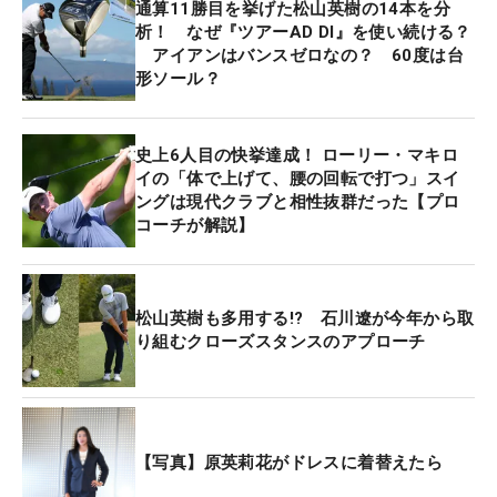
通算11勝目を挙げた松山英樹の14本を分
析！ なぜ『ツアーAD DI』を使い続ける？
アイアンはバンスゼロなの？ 60度は台
形ソール？
史上6人目の快挙達成！ ローリー・マキロ
イの「体で上げて、腰の回転で打つ」スイ
ングは現代クラブと相性抜群だった【プロ
コーチが解説】
松山英樹も多用する!? 石川遼が今年から取
り組むクローズスタンスのアプローチ
【写真】原英莉花がドレスに着替えたら