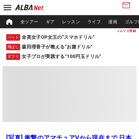
全ツアー
ギア
レッスン
ライフ
漫画
ゴルフ
メルマガ登録
全英女子OP女王の“スマホドリル”
パット
森田理香子が教える“お腹ドリル”
飛ばし
女子プロが実践する“100円玉ドリル”
ダフリ
[写真] 衝撃のアマチュアVから現在まで 日本