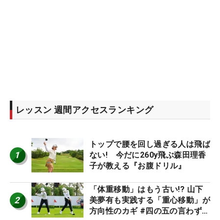
レッスン 週間アクセスランキング
トップで腰を回し過ぎる人は飛ば
1
ない! 今だに260y飛ぶ森田理香
子が教える『お腹ドリル』
「体重移動」はもう古い!? 山下
2
美夢有も実践する「重心移動」が
方向性のカギ #四の五の言わず振