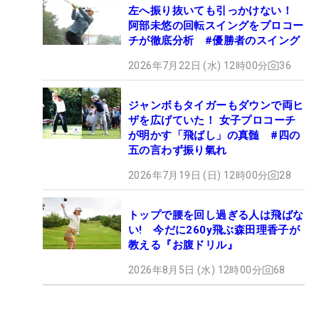
左へ振り抜いても引っかけない！
阿部未悠の回転スイングをプロコー
チが徹底分析 #優勝者のスイング
2026年7月22日 (水) 12時00分
36
ジャンボもタイガーもダウンで両ヒ
ザを広げていた！ 女子プロコーチ
が明かす「飛ばし」の真髄 #四の
五の言わず振り氣れ
2026年7月19日 (日) 12時00分
28
トップで腰を回し過ぎる人は飛ばな
い! 今だに260y飛ぶ森田理香子が
教える『お腹ドリル』
2026年8月5日 (水) 12時00分
68