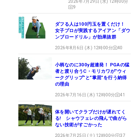
2026年7月29日 (水) 12時00分
9
ダフる人は100円玉を置くだけ！
女子プロが実践するアイアン「ダウ
ンブロードリル」が効果抜群
2026年8月6日 (木) 12時00分
40
小柄なのに300y超連発！ PGAの猛
者と渡り合うC・モリカワが“ウィ
ークグリップ”と”掌屈”を行う納得
の理由
2026年7月16日 (木) 12時00分
41
体を開いてクラブだけが遅れてく
る! シャウフェレの飛んで曲がら
ない技術がすごかった
2026年7月25日 (土) 12時00分
37