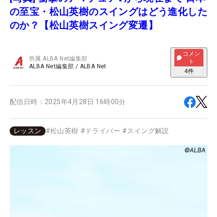
の至宝・松山英樹のスイングはどう進化した
のか？【松山英樹スイング変遷】
コメン
所属
ALBA Net編集部
ト
ALBA Net編集部
/
ALBA Net
4
件
配信日時：
2025年4月28日 16時00分
レッスン
#
松山英樹
#
ドライバー
#
スイング解説