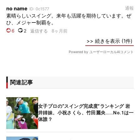
関連記事
女子プロの“スイング完成度”ランキング 岩
井姉妹、小祝さくら、竹田麗央……No.1は一
体誰？