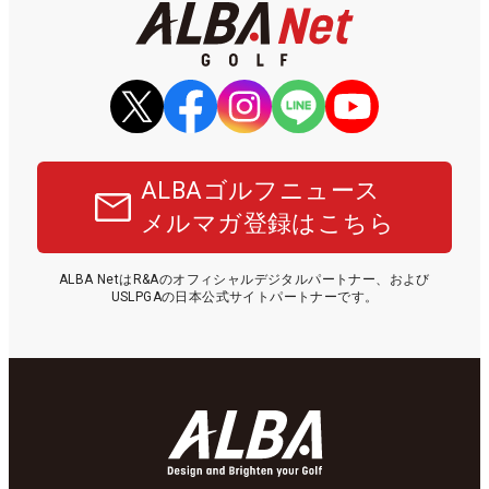
ALBAゴルフニュース
メルマガ登録はこちら
ALBA NetはR&Aのオフィシャルデジタルパートナー、および
USLPGAの日本公式サイトパートナーです。