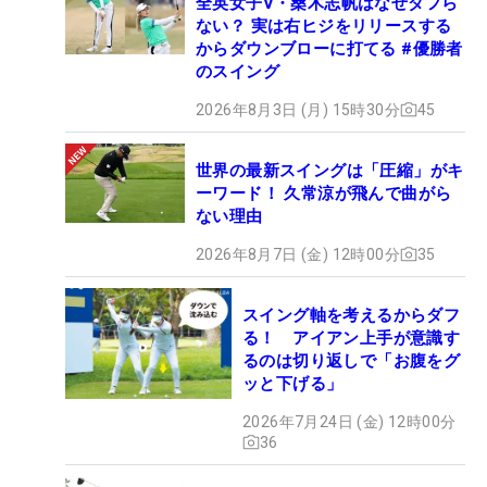
全英女子V・桑木志帆はなぜダフら
ない？ 実は右ヒジをリリースする
からダウンブローに打てる #優勝者
のスイング
2026年8月3日 (月) 15時30分
45
世界の最新スイングは「圧縮」がキ
ーワード！ 久常涼が飛んで曲がら
ない理由
2026年8月7日 (金) 12時00分
35
スイング軸を考えるからダフ
る！ アイアン上手が意識す
るのは切り返しで「お腹をグ
ッと下げる」
2026年7月24日 (金) 12時00分
36