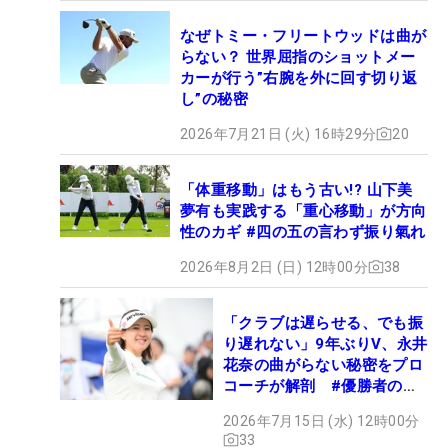
なぜトミー・フリートウッドは曲が
らない？ 世界屈指のショットメー
カーが行う”右腕を外に回す切り返
し”の秘密
2026年7月21日 (火) 16時29分
20
「体重移動」はもう古い!? 山下美
夢有も実践する「重心移動」が方向
性のカギ #四の五の言わず振り氣れ
2026年8月2日 (日) 12時00分
38
「クラブは遅らせる、でも振
り遅れない」9年ぶりV、永井
花奈の曲がらない秘密をプロ
コーチが解剖 #優勝者のス
イング
2026年7月15日 (水) 12時00分
33