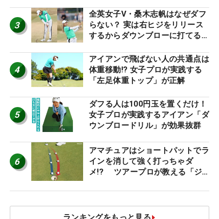
り氣れ
全英女子V・桑木志帆はなぜダフ
3
らない？ 実は右ヒジをリリース
するからダウンブローに打てる #
優勝者のスイング
アイアンで飛ばない人の共通点は
4
体重移動!? 女子プロが実践する
「左足体重トップ」が正解
ダフる人は100円玉を置くだけ！
5
女子プロが実践するアイアン「ダ
ウンブロードリル」が効果抜群
アマチュアはショートパットでラ
6
インを消して強く打っちゃダ
メ!? ツアープロが教える「ジ
ャストタッチ」なら3パットが激
減するワケ
ランキングをもっと見る