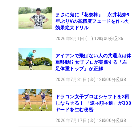
まさに鬼に『花奈棒』 永井花奈9
年ぶりVの高精度フェードを作った
効果絶大ドリル
2026年8月1日 (土) 12時00分
36
アイアンで飛ばない人の共通点は体
重移動!? 女子プロが実践する「左
足体重トップ」が正解
2026年7月31日 (金) 12時00分
38
ドラコン女子プロはシャフトを3回
しならせる！ 「逆→順→逆」が300
ヤードを生む秘密
2026年7月17日 (金) 12時00分
38