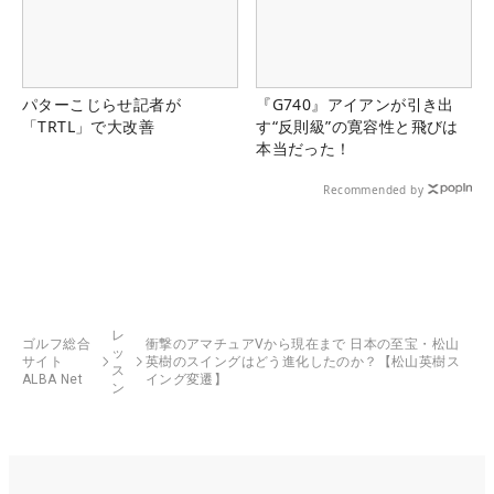
パターこじらせ記者が
『G740』アイアンが引き出
「TRTL」で大改善
す“反則級”の寛容性と飛びは
本当だった！
Recommended by
レ
ゴルフ総合
衝撃のアマチュアVから現在まで 日本の至宝・松山
ッ
サイト
英樹のスイングはどう進化したのか？【松山英樹ス
ス
ALBA Net
イング変遷】
ン