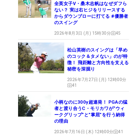
全英女子V・桑木志帆はなぜダフら
ない？ 実は右ヒジをリリースする
からダウンブローに打てる #優勝者
のスイング
2026年8月3日 (月) 15時30分
45
松山英樹のスイングは「早め
のコック＆タメない」のが特
徴！ 飛距離と方向性を支える
秘密を深掘り
2026年7月27日 (月) 12時00分
41
小柄なのに300y超連発！ PGAの猛
者と渡り合うC・モリカワが“ウィ
ークグリップ”と”掌屈”を行う納得
の理由
2026年7月16日 (木) 12時00分
41