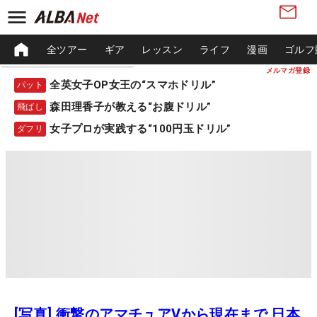
全ツアー
ギア
レッスン
ライフ
漫画
ゴルフ
メルマガ登録
全英女子OP女王の“スマホドリル”
パット
森田理香子が教える“お腹ドリル”
飛ばし
女子プロが実践する“100円玉ドリル”
ダフリ
[写真] 衝撃のアマチュアVから現在まで 日本