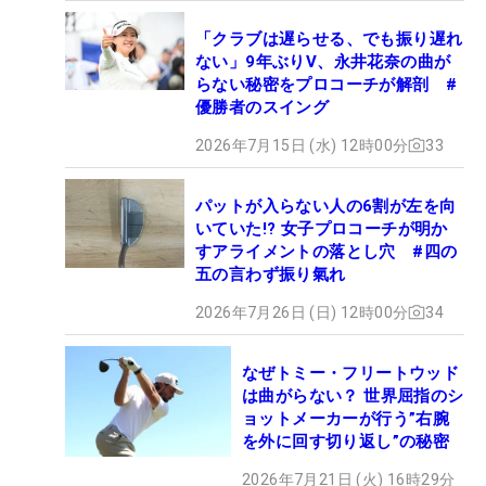
「クラブは遅らせる、でも振り遅れ
ない」9年ぶりV、永井花奈の曲が
らない秘密をプロコーチが解剖 #
優勝者のスイング
2026年7月15日 (水) 12時00分
33
パットが入らない人の6割が左を向
いていた!? 女子プロコーチが明か
すアライメントの落とし穴 #四の
五の言わず振り氣れ
2026年7月26日 (日) 12時00分
34
なぜトミー・フリートウッド
は曲がらない？ 世界屈指のシ
ョットメーカーが行う”右腕
を外に回す切り返し”の秘密
2026年7月21日 (火) 16時29分