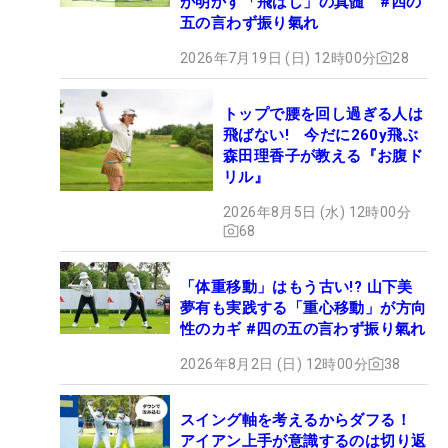
が明かす「飛ばし」の真髄 #四の
五の言わず振り氣れ
2026年7月19日 (日) 12時00分
28
トップで腰を回し過ぎる人は
飛ばない! 今だに260y飛ぶ
森田理香子が教える『お腹ド
リル』
2026年8月5日 (水) 12時00分
68
「体重移動」はもう古い!? 山下美
夢有も実践する「重心移動」が方向
性のカギ #四の五の言わず振り氣れ
2026年8月2日 (日) 12時00分
38
スイング軸を考えるからダフる！
アイアン上手が意識するのは切り返