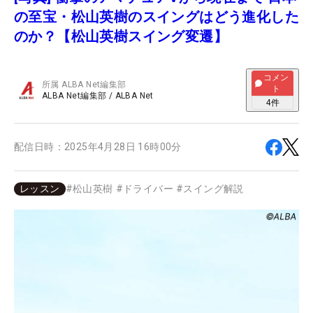
の至宝・松山英樹のスイングはどう進化した
のか？【松山英樹スイング変遷】
コメン
所属
ALBA Net編集部
ト
ALBA Net編集部
/
ALBA Net
4
件
配信日時：
2025年4月28日 16時00分
レッスン
#
松山英樹
#
ドライバー
#
スイング解説