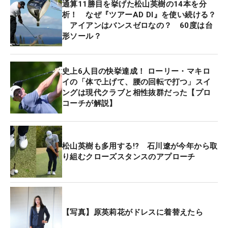
通算11勝目を挙げた松山英樹の14本を分
析！ なぜ『ツアーAD DI』を使い続ける？
アイアンはバンスゼロなの？ 60度は台
形ソール？
史上6人目の快挙達成！ ローリー・マキロ
イの「体で上げて、腰の回転で打つ」スイ
ングは現代クラブと相性抜群だった【プロ
コーチが解説】
松山英樹も多用する!? 石川遼が今年から取
り組むクローズスタンスのアプローチ
【写真】原英莉花がドレスに着替えたら