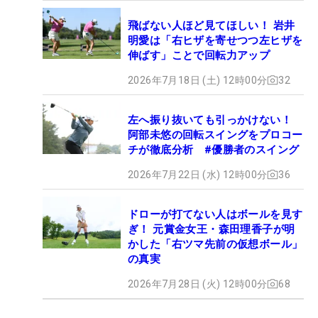
飛ばない人ほど見てほしい！ 岩井
明愛は「右ヒザを寄せつつ左ヒザを
伸ばす」ことで回転力アップ
2026年7月18日 (土) 12時00分
32
左へ振り抜いても引っかけない！
阿部未悠の回転スイングをプロコー
チが徹底分析 #優勝者のスイング
2026年7月22日 (水) 12時00分
36
ドローが打てない人はボールを見す
ぎ！ 元賞金女王・森田理香子が明
かした「右ツマ先前の仮想ボール」
の真実
2026年7月28日 (火) 12時00分
68