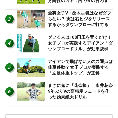
方向性のカギ #四の五の言わず振
り氣れ
全英女子V・桑木志帆はなぜダフ
3
らない？ 実は右ヒジをリリース
するからダウンブローに打てる #
優勝者のスイング
ダフる人は100円玉を置くだけ！
4
女子プロが実践するアイアン「ダ
ウンブロードリル」が効果抜群
アイアンで飛ばない人の共通点は
5
体重移動!? 女子プロが実践する
「左足体重トップ」が正解
まさに鬼に『花奈棒』 永井花奈
6
9年ぶりVの高精度フェードを作
った効果絶大ドリル