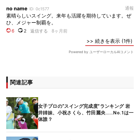
関連記事
女子プロの“スイング完成度”ランキング 岩
井姉妹、小祝さくら、竹田麗央……No.1は一
体誰？