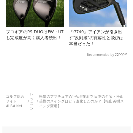
プロギアのRS DUOはFW・UT
『G740』アイアンが引き出
も完成度が高く購入者続出！
す“反則級”の寛容性と飛びは
本当だった！
Recommended by
レ
ゴルフ総合
衝撃のアマチュアVから現在まで 日本の至宝・松山
ッ
サイト
英樹のスイングはどう進化したのか？【松山英樹ス
ス
ALBA Net
イング変遷】
ン