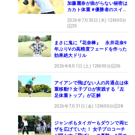
加藤麗奈が曲がらない秘密は
カカト体重 #優勝者のスイン
グ
2026年7月30日 (木) 12時00分
35
まさに鬼に『花奈棒』 永井花奈9
年ぶりVの高精度フェードを作った
効果絶大ドリル
2026年8月1日 (土) 12時00分
36
アイアンで飛ばない人の共通点は体
重移動!? 女子プロが実践する「左
足体重トップ」が正解
2026年7月31日 (金) 12時00分
38
ジャンボもタイガーもダウンで両ヒ
ザを広げていた！ 女子プロコーチ