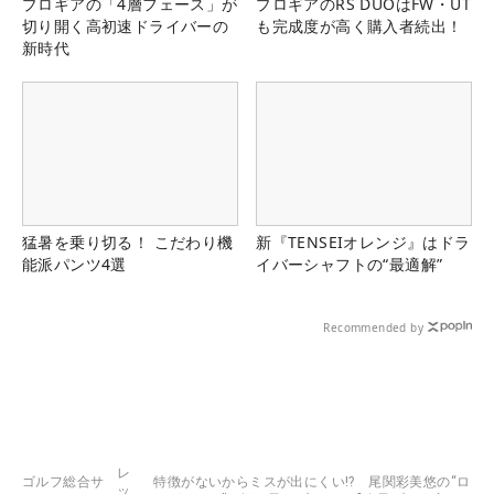
プロギアの「4層フェース」が
プロギアのRS DUOはFW・UT
切り開く高初速ドライバーの
も完成度が高く購入者続出！
新時代
猛暑を乗り切る！ こだわり機
新『TENSEIオレンジ』はドラ
能派パンツ4選
イバーシャフトの“最適解”
Recommended by
レ
ゴルフ総合サ
特徴がないからミスが出にくい!? 尾関彩美悠の“ロ
ッ