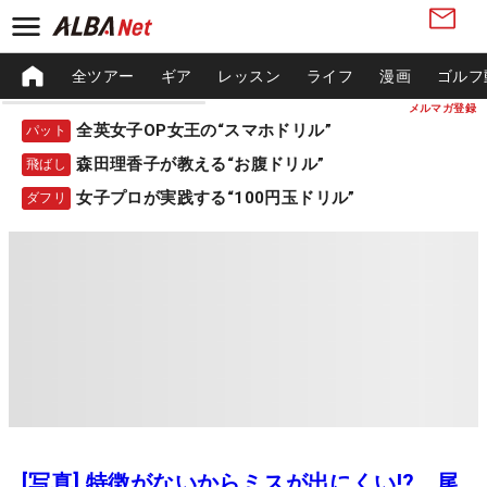
全ツアー
ギア
レッスン
ライフ
漫画
ゴルフ
メルマガ登録
全英女子OP女王の“スマホドリル”
パット
森田理香子が教える“お腹ドリル”
飛ばし
女子プロが実践する“100円玉ドリル”
ダフリ
[写真] 特徴がないからミスが出にくい!? 尾