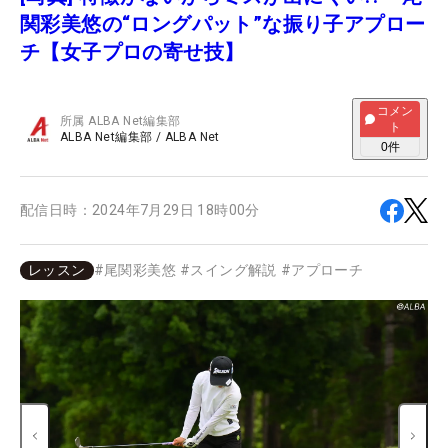
関彩美悠の“ロングパット”な振り子アプロー
チ【女子プロの寄せ技】
コメン
所属
ALBA Net編集部
ト
ALBA Net編集部
/
ALBA Net
0
件
配信日時：
2024年7月29日 18時00分
レッスン
#
尾関彩美悠
#
スイング解説
#
アプローチ