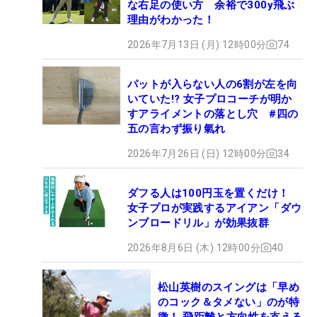
な右足の使い方 余裕で300y飛ぶ
理由がわかった！
2026年7月13日 (月) 12時00分
74
パットが入らない人の6割が左を向
いていた!? 女子プロコーチが明か
すアライメントの落とし穴 #四の
五の言わず振り氣れ
2026年7月26日 (日) 12時00分
34
ダフる人は100円玉を置くだけ！
女子プロが実践するアイアン「ダウ
ンブロードリル」が効果抜群
2026年8月6日 (木) 12時00分
40
松山英樹のスイングは「早め
のコック＆タメない」のが特
徴！ 飛距離と方向性を支える