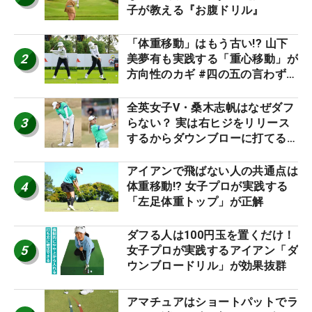
子が教える『お腹ドリル』
「体重移動」はもう古い!? 山下
2
美夢有も実践する「重心移動」が
方向性のカギ #四の五の言わず振
り氣れ
全英女子V・桑木志帆はなぜダフ
3
らない？ 実は右ヒジをリリース
するからダウンブローに打てる #
優勝者のスイング
アイアンで飛ばない人の共通点は
4
体重移動!? 女子プロが実践する
「左足体重トップ」が正解
ダフる人は100円玉を置くだけ！
5
女子プロが実践するアイアン「ダ
ウンブロードリル」が効果抜群
アマチュアはショートパットでラ