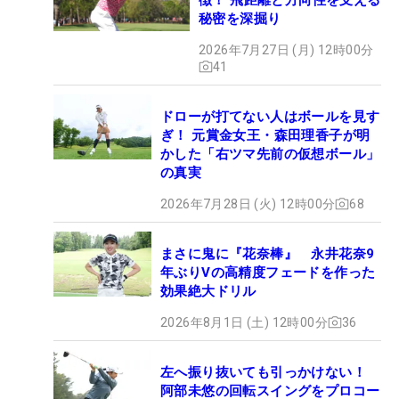
秘密を深掘り
2026年7月27日 (月) 12時00分
41
ドローが打てない人はボールを見す
ぎ！ 元賞金女王・森田理香子が明
かした「右ツマ先前の仮想ボール」
の真実
2026年7月28日 (火) 12時00分
68
まさに鬼に『花奈棒』 永井花奈9
年ぶりVの高精度フェードを作った
効果絶大ドリル
2026年8月1日 (土) 12時00分
36
左へ振り抜いても引っかけない！
阿部未悠の回転スイングをプロコー