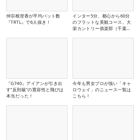
仲宗根澄香が平均パット数
インター5分、都心から60分
『TRTL』で6人抜き！
のフラットな美観コース。大
栄カントリー俱楽部（千葉
県）
『G740』アイアンが引き出
今年も男女プロが強い「キャ
す“反則級”の寛容性と飛びは
ロウェイ」のニュース一覧は
本当だった！
こちら！