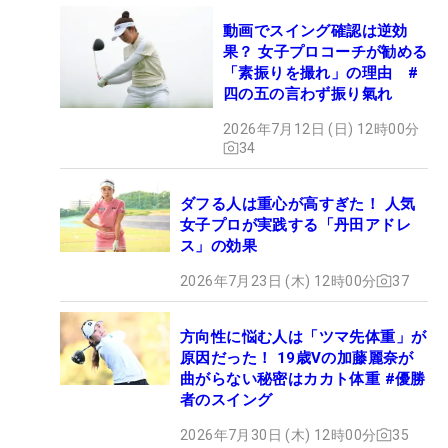
動画でスイング確認は逆効
果？ 女子プロコーチが勧める
「素振りを撮れ」の理由 #
四の五の言わず振り氣れ
2026年7月12日 (日) 12時00分
34
ダフる人は重心が高すぎた！ 人気
女子プロが実践する「丹田アドレ
ス」の効果
2026年7月23日 (木) 12時00分
37
方向性に悩む人は「ツマ先体重」が
原因だった！ 19歳Vの加藤麗奈が
曲がらない秘密はカカト体重 #優勝
者のスイング
2026年7月30日 (木) 12時00分
35