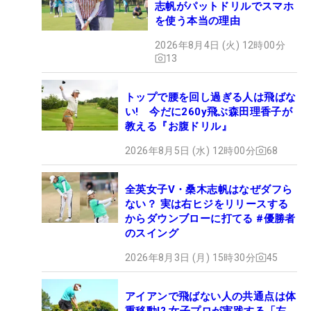
志帆がパットドリルでスマホ
を使う本当の理由
2026年8月4日 (火) 12時00分
13
トップで腰を回し過ぎる人は飛ばな
い! 今だに260y飛ぶ森田理香子が
教える『お腹ドリル』
2026年8月5日 (水) 12時00分
68
全英女子V・桑木志帆はなぜダフら
ない？ 実は右ヒジをリリースする
からダウンブローに打てる #優勝者
のスイング
2026年8月3日 (月) 15時30分
45
アイアンで飛ばない人の共通点は体
重移動!? 女子プロが実践する「左