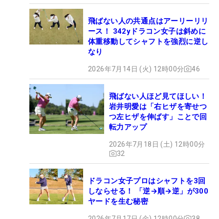
飛ばない人の共通点はアーリーリリ
ース！ 342yドラコン女子は斜めに
体重移動してシャフトを強烈に逆し
なり
2026年7月14日 (火) 12時00分
46
飛ばない人ほど見てほしい！
岩井明愛は「右ヒザを寄せつ
つ左ヒザを伸ばす」ことで回
転力アップ
2026年7月18日 (土) 12時00分
32
ドラコン女子プロはシャフトを3回
しならせる！ 「逆→順→逆」が300
ヤードを生む秘密
2026年7月17日 (金) 12時00分
38