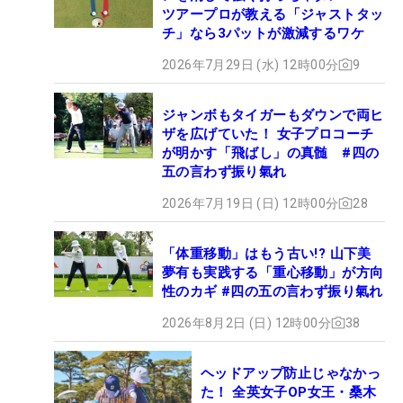
ツアープロが教える「ジャストタッ
チ」なら3パットが激減するワケ
2026年7月29日 (水) 12時00分
9
ジャンボもタイガーもダウンで両ヒ
ザを広げていた！ 女子プロコーチ
が明かす「飛ばし」の真髄 #四の
五の言わず振り氣れ
2026年7月19日 (日) 12時00分
28
「体重移動」はもう古い!? 山下美
夢有も実践する「重心移動」が方向
性のカギ #四の五の言わず振り氣れ
2026年8月2日 (日) 12時00分
38
ヘッドアップ防止じゃなかっ
た！ 全英女子OP女王・桑木