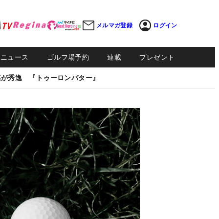
メルマガ登録
ログイン
Sニュース
ゴルフ場予約
連載
プレゼント
感が秀逸 『トゥーロンパター』