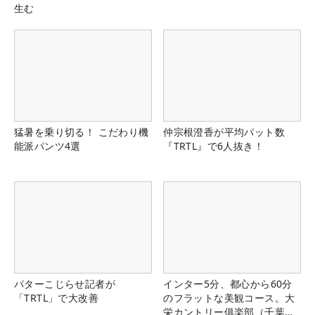
生む
猛暑を乗り切る！ こだわり機
仲宗根澄香が平均パット数
能派パンツ4選
『TRTL』で6人抜き！
パターこじらせ記者が
インター5分、都心から60分
「TRTL」で大改善
のフラットな美観コース。大
栄カントリー俱楽部（千葉