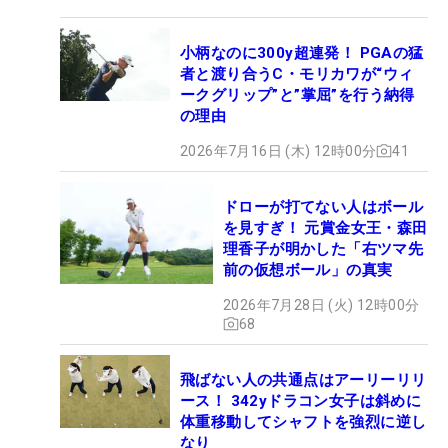
小柄なのに300y超連発！ PGAの猛
者と渡り合うC・モリカワが“ウィ
ークグリップ”と”掌屈”を行う納得
の理由
2026年7月16日 (木) 12時00分
41
ドローが打てない人はボール
を見すぎ！ 元賞金女王・森田
理香子が明かした「右ツマ先
前の仮想ボール」の真実
2026年7月28日 (火) 12時00分
68
飛ばない人の共通点はアーリーリリ
ース！ 342yドラコン女子は斜めに
体重移動してシャフトを強烈に逆し
なり