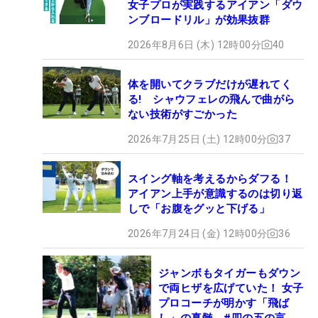
女子プロが実践するアイアン「ダウ
ンブロードリル」が効果抜群
2026年8月6日 (木) 12時00分
40
体を開いてクラブだけが遅れてく
る! シャウフェレの飛んで曲がら
ない技術がすごかった
2026年7月25日 (土) 12時00分
37
スイング軸を考えるからダフる！
アイアン上手が意識するのは切り返
しで「お腹をグッと下げる」
2026年7月24日 (金) 12時00分
36
ジャンボもタイガーもダウン
で両ヒザを広げていた！ 女子
プロコーチが明かす「飛ば
し」の真髄 #四の五の言わ