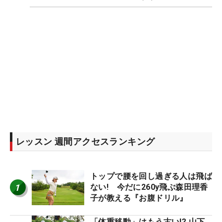
レッスン 週間アクセスランキング
トップで腰を回し過ぎる人は飛ば
1
ない! 今だに260y飛ぶ森田理香
子が教える『お腹ドリル』
「体重移動」はもう古い!? 山下