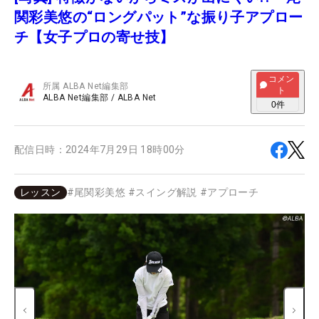
関彩美悠の“ロングパット”な振り子アプロー
チ【女子プロの寄せ技】
コメン
所属
ALBA Net編集部
ト
ALBA Net編集部
/
ALBA Net
0
件
配信日時：
2024年7月29日 18時00分
レッスン
#
尾関彩美悠
#
スイング解説
#
アプローチ