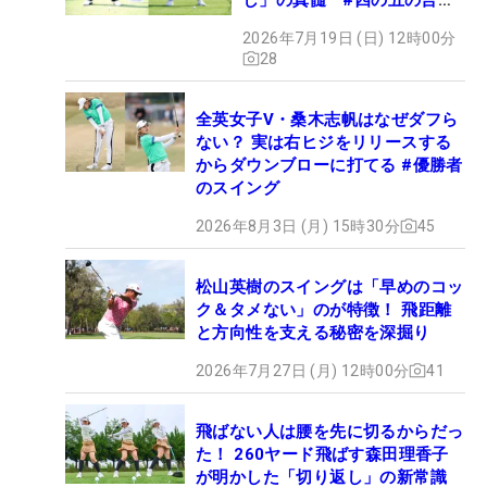
ず振り氣れ
2026年7月19日 (日) 12時00分
28
全英女子V・桑木志帆はなぜダフら
ない？ 実は右ヒジをリリースする
からダウンブローに打てる #優勝者
のスイング
2026年8月3日 (月) 15時30分
45
松山英樹のスイングは「早めのコッ
ク＆タメない」のが特徴！ 飛距離
と方向性を支える秘密を深掘り
2026年7月27日 (月) 12時00分
41
飛ばない人は腰を先に切るからだっ
た！ 260ヤード飛ばす森田理香子
が明かした「切り返し」の新常識