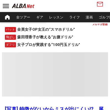
全ツアー
ギア
レッスン
ライフ
漫画
ゴルフ
メルマガ登録
全英女子OP女王の“スマホドリル”
パット
森田理香子が教える“お腹ドリル”
飛ばし
女子プロが実践する“100円玉ドリル”
ダフリ
[写真] 特徴がないからミスが出にくい!? 尾