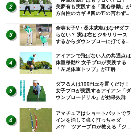
2
美夢有も実践する「重心移動」が
方向性のカギ #四の五の言わず振
り氣れ
全英女子V・桑木志帆はなぜダフ
3
らない？ 実は右ヒジをリリース
するからダウンブローに打てる #
優勝者のスイング
アイアンで飛ばない人の共通点は
4
体重移動!? 女子プロが実践する
「左足体重トップ」が正解
ダフる人は100円玉を置くだけ！
5
女子プロが実践するアイアン「ダ
ウンブロードリル」が効果抜群
アマチュアはショートパットでラ
6
インを消して強く打っちゃダ
メ!? ツアープロが教える「ジ
ャストタッチ」なら3パットが激