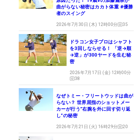
原因だった！ 19歳Vの加藤麗奈が
曲がらない秘密はカカト体重 #優勝
者のスイング
2026年7月30日 (木) 12時00分
35
ドラコン女子プロはシャフト
を3回しならせる！ 「逆→順
→逆」が300ヤードを生む秘
密
2026年7月17日 (金) 12時00分
38
なぜトミー・フリートウッドは曲が
らない？ 世界屈指のショットメー
カーが行う”右腕を外に回す切り返
し”の秘密
2026年7月21日 (火) 16時29分
20