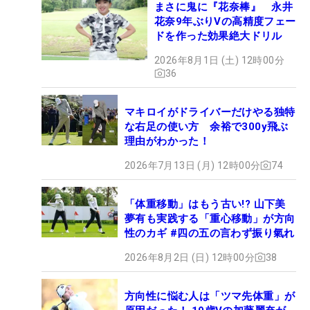
まさに鬼に『花奈棒』 永井
花奈9年ぶりVの高精度フェー
ドを作った効果絶大ドリル
2026年8月1日 (土) 12時00分
36
マキロイがドライバーだけやる独特
な右足の使い方 余裕で300y飛ぶ
理由がわかった！
2026年7月13日 (月) 12時00分
74
「体重移動」はもう古い!? 山下美
夢有も実践する「重心移動」が方向
性のカギ #四の五の言わず振り氣れ
2026年8月2日 (日) 12時00分
38
方向性に悩む人は「ツマ先体重」が