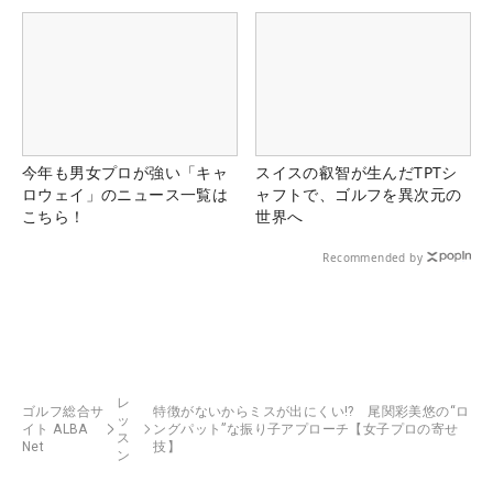
今年も男女プロが強い「キャ
スイスの叡智が生んだTPTシ
ロウェイ」のニュース一覧は
ャフトで、ゴルフを異次元の
こちら！
世界へ
Recommended by
レ
ゴルフ総合サ
特徴がないからミスが出にくい!? 尾関彩美悠の“ロ
ッ
イト ALBA
ングパット”な振り子アプローチ【女子プロの寄せ
ス
Net
技】
ン