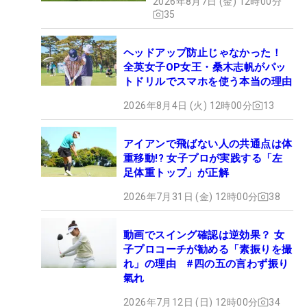
2026年8月7日 (金) 12時00分
35
ヘッドアップ防止じゃなかった！
全英女子OP女王・桑木志帆がパッ
トドリルでスマホを使う本当の理由
2026年8月4日 (火) 12時00分
13
アイアンで飛ばない人の共通点は体
重移動!? 女子プロが実践する「左
足体重トップ」が正解
2026年7月31日 (金) 12時00分
38
動画でスイング確認は逆効果？ 女
子プロコーチが勧める「素振りを撮
れ」の理由 #四の五の言わず振り
氣れ
2026年7月12日 (日) 12時00分
34