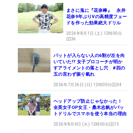
まさに鬼に『花奈棒』 永井
花奈9年ぶりVの高精度フェー
ドを作った効果絶大ドリル
2026年8月1日 (土) 12時00分
36
パットが入らない人の6割が左を向
いていた!? 女子プロコーチが明か
すアライメントの落とし穴 #四の
五の言わず振り氣れ
2026年7月26日 (日) 12時00分
34
ヘッドアップ防止じゃなかった！
全英女子OP女王・桑木志帆がパッ
トドリルでスマホを使う本当の理由
2026年8月4日 (火) 12時00分
13