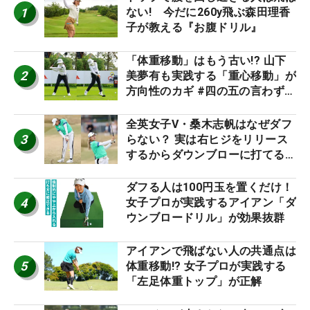
1
ない! 今だに260y飛ぶ森田理香
子が教える『お腹ドリル』
「体重移動」はもう古い!? 山下
2
美夢有も実践する「重心移動」が
方向性のカギ #四の五の言わず振
り氣れ
全英女子V・桑木志帆はなぜダフ
3
らない？ 実は右ヒジをリリース
するからダウンブローに打てる #
優勝者のスイング
ダフる人は100円玉を置くだけ！
4
女子プロが実践するアイアン「ダ
ウンブロードリル」が効果抜群
アイアンで飛ばない人の共通点は
5
体重移動!? 女子プロが実践する
「左足体重トップ」が正解