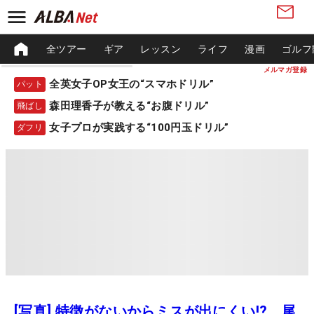
全ツアー
ギア
レッスン
ライフ
漫画
ゴルフ
メルマガ登録
全英女子OP女王の“スマホドリル”
パット
森田理香子が教える“お腹ドリル”
飛ばし
女子プロが実践する“100円玉ドリル”
ダフリ
[写真] 特徴がないからミスが出にくい!? 尾