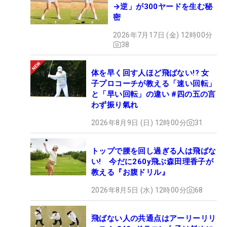
→逆」が300ヤードを生む秘
密
2026年7月17日 (金) 12時00分
38
体を早く回す人ほど飛ばない!? 女
子プロコーチが教える「速い回転」
と「早い回転」の違い #四の五の言
わず振り氣れ
2026年8月9日 (日) 12時00分
31
トップで腰を回し過ぎる人は飛ばな
い! 今だに260y飛ぶ森田理香子が
教える『お腹ドリル』
2026年8月5日 (水) 12時00分
68
飛ばない人の共通点はアーリーリリ