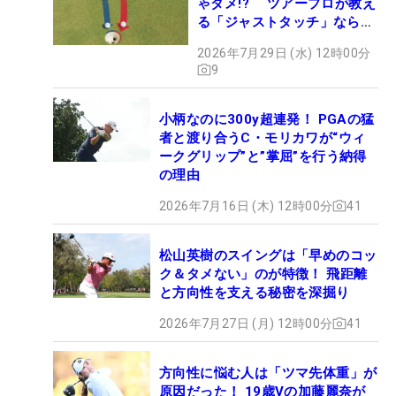
ゃダメ!? ツアープロが教え
る「ジャストタッチ」なら3
パットが激減するワケ
2026年7月29日 (水) 12時00分
9
小柄なのに300y超連発！ PGAの猛
者と渡り合うC・モリカワが“ウィ
ークグリップ”と”掌屈”を行う納得
の理由
2026年7月16日 (木) 12時00分
41
松山英樹のスイングは「早めのコッ
ク＆タメない」のが特徴！ 飛距離
と方向性を支える秘密を深掘り
2026年7月27日 (月) 12時00分
41
方向性に悩む人は「ツマ先体重」が
原因だった！ 19歳Vの加藤麗奈が