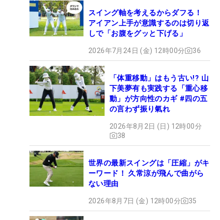
スイング軸を考えるからダフる！
アイアン上手が意識するのは切り返
しで「お腹をグッと下げる」
2026年7月24日 (金) 12時00分
36
「体重移動」はもう古い!? 山
下美夢有も実践する「重心移
動」が方向性のカギ #四の五
の言わず振り氣れ
2026年8月2日 (日) 12時00分
38
世界の最新スイングは「圧縮」がキ
ーワード！ 久常涼が飛んで曲がら
ない理由
2026年8月7日 (金) 12時00分
35