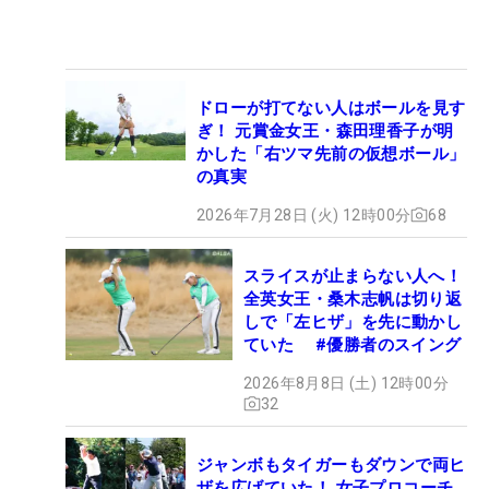
ドローが打てない人はボールを見す
ぎ！ 元賞金女王・森田理香子が明
かした「右ツマ先前の仮想ボール」
の真実
2026年7月28日 (火) 12時00分
68
スライスが止まらない人へ！
全英女王・桑木志帆は切り返
しで「左ヒザ」を先に動かし
ていた #優勝者のスイング
2026年8月8日 (土) 12時00分
32
ジャンボもタイガーもダウンで両ヒ
ザを広げていた！ 女子プロコーチ