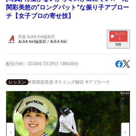
関彩美悠の“ロングパット”な振り子アプロー
チ【女子プロの寄せ技】
コメン
所属
ALBA Net編集部
ト
ALBA Net編集部
/
ALBA Net
0
件
配信日時：
2024年7月29日 18時00分
レッスン
#
尾関彩美悠
#
スイング解説
#
アプローチ