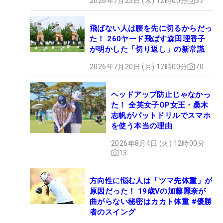
2026年7月23日 (木) 12時00分
37
飛ばない人は腰を先に切るからだっ
た！ 260ヤード飛ばす森田理香子
が明かした「切り返し」の新常識
2026年7月20日 (月) 12時00分
70
ヘッドアップ防止じゃなかっ
た！ 全英女子OP女王・桑木
志帆がパットドリルでスマホ
を使う本当の理由
2026年8月4日 (火) 12時00分
13
方向性に悩む人は「ツマ先体重」が
原因だった！ 19歳Vの加藤麗奈が
曲がらない秘密はカカト体重 #優勝
者のスイング