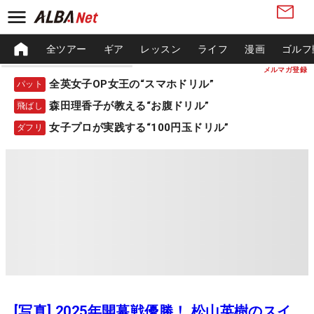
全ツアー
ギア
レッスン
ライフ
漫画
ゴルフ
メルマガ登録
全英女子OP女王の“スマホドリル”
パット
森田理香子が教える“お腹ドリル”
飛ばし
女子プロが実践する“100円玉ドリル”
ダフリ
[写真] 2025年開幕戦優勝！ 松山英樹のスイ