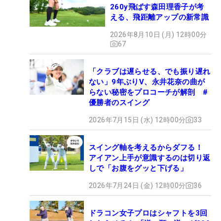
260y飛ばす森田理香子が考
える、飛距離アップの新常識
2026年8月10日 (月) 12時00分
67
「クラブは遅らせる、でも振り遅れ
ない」9年ぶりV、永井花奈の曲が
らない秘密をプロコーチが解剖 #
優勝者のスイング
2026年7月15日 (水) 12時00分
33
スイング軸を考えるからダフる！
アイアン上手が意識するのは切り返
しで「お腹をグッと下げる」
2026年7月24日 (金) 12時00分
36
ドラコン女子プロはシャフトを3回