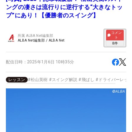
ングの凄さは流行りに逆行する“大きなトッ
プ”にあり！【優勝者のスイング】
コメン
所属
ALBA Net編集部
ト
ALBA Net編集部
/
ALBA Net
8
件
配信日時：
2025年1月6日 10時35分
レッスン
#
松山英樹
#
スイング解説
#
飛ばし
#
ドライバーレッ