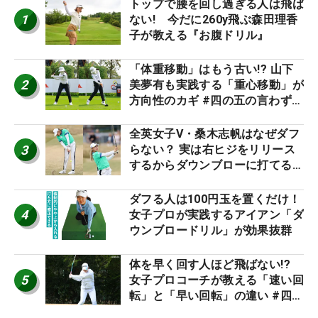
トップで腰を回し過ぎる人は飛ば
1
ない! 今だに260y飛ぶ森田理香
子が教える『お腹ドリル』
「体重移動」はもう古い!? 山下
2
美夢有も実践する「重心移動」が
方向性のカギ #四の五の言わず振
り氣れ
全英女子V・桑木志帆はなぜダフ
3
らない？ 実は右ヒジをリリース
するからダウンブローに打てる #
優勝者のスイング
ダフる人は100円玉を置くだけ！
4
女子プロが実践するアイアン「ダ
ウンブロードリル」が効果抜群
体を早く回す人ほど飛ばない!?
5
女子プロコーチが教える「速い回
転」と「早い回転」の違い #四の
五の言わず振り氣れ