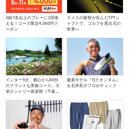
2組7名以上のプレーに2回使
スイスの叡智が生んだTPTシ
える！コース限定4,000円ク
ャフトで、ゴルフを異次元の
ーポン
世界へ
インター5分、都心から60分
最新モデル『FJクオンタム』
のフラットな美観コース。大
を石井良介プロがチェック
栄カントリー俱楽部（千葉
県）