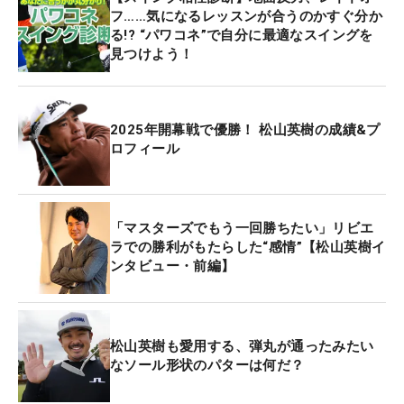
フ……気になるレッスンが合うのかすぐ分か
る!? “パワコネ”で自分に最適なスイングを
見つけよう！
2025年開幕戦で優勝！ 松山英樹の成績&プ
ロフィール
「マスターズでもう一回勝ちたい」リビエ
ラでの勝利がもたらした“感情”【松山英樹イ
ンタビュー・前編】
松山英樹も愛用する、弾丸が通ったみたい
なソール形状のパターは何だ？