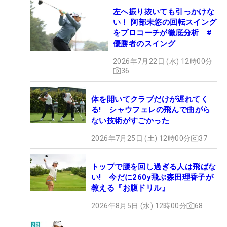
左へ振り抜いても引っかけな
い！ 阿部未悠の回転スイング
をプロコーチが徹底分析 #
優勝者のスイング
2026年7月22日 (水) 12時00分
36
体を開いてクラブだけが遅れてく
る! シャウフェレの飛んで曲がら
ない技術がすごかった
2026年7月25日 (土) 12時00分
37
トップで腰を回し過ぎる人は飛ばな
い! 今だに260y飛ぶ森田理香子が
教える『お腹ドリル』
2026年8月5日 (水) 12時00分
68