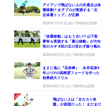
アイアンで飛ばない人の共通点は体
重移動!? 女子プロが実践する「左
足体重トップ」が正解
2026年7月31日 (金) 12時00分
38
「体重移動」はもう古い!? 山下美
夢有も実践する「重心移動」が方向
性のカギ #四の五の言わず振り氣れ
2026年8月2日 (日) 12時00分
38
まさに鬼に『花奈棒』 永井花奈9
年ぶりVの高精度フェードを作った
効果絶大ドリル
2026年8月1日 (土) 12時00分
36
飛ばない人は「左カカト体
重」が原因だった！ まだまだ