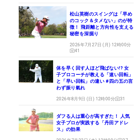
松山英樹のスイングは「早め
のコック＆タメない」のが特
徴！ 飛距離と方向性を支える
秘密を深掘り
2026年7月27日 (月) 12時00分
41
体を早く回す人ほど飛ばない!? 女
子プロコーチが教える「速い回転」
と「早い回転」の違い #四の五の言
わず振り氣れ
2026年8月9日 (日) 12時00分
31
ダフる人は重心が高すぎた！ 人気
女子プロが実践する「丹田アドレ
ス」の効果