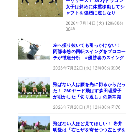
ーリリース！ 342yドラコン
女子は斜めに体重移動してシ
ャフトを強烈に逆しなり
2026年7月14日 (火) 12時00分
46
左へ振り抜いても引っかけない！
阿部未悠の回転スイングをプロコー
チが徹底分析 #優勝者のスイング
2026年7月22日 (水) 12時00分
36
飛ばない人は腰を先に切るからだっ
た！ 260ヤード飛ばす森田理香子
が明かした「切り返し」の新常識
2026年7月20日 (月) 12時00分
70
飛ばない人ほど見てほしい！ 岩井
明愛は「右ヒザを寄せつつ左ヒザを