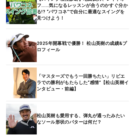
フ……気になるレッスンが合うのかすぐ分か
る!? “パワコネ”で自分に最適なスイングを
見つけよう！
2025年開幕戦で優勝！ 松山英樹の成績&プ
ロフィール
「マスターズでもう一回勝ちたい」リビエ
ラでの勝利がもたらした“感情”【松山英樹イ
ンタビュー・前編】
松山英樹も愛用する、弾丸が通ったみたい
なソール形状のパターは何だ？