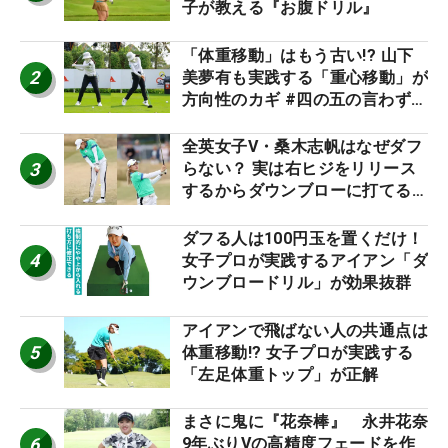
子が教える『お腹ドリル』
「体重移動」はもう古い!? 山下
2
美夢有も実践する「重心移動」が
方向性のカギ #四の五の言わず振
り氣れ
全英女子V・桑木志帆はなぜダフ
3
らない？ 実は右ヒジをリリース
するからダウンブローに打てる #
優勝者のスイング
ダフる人は100円玉を置くだけ！
4
女子プロが実践するアイアン「ダ
ウンブロードリル」が効果抜群
アイアンで飛ばない人の共通点は
5
体重移動!? 女子プロが実践する
「左足体重トップ」が正解
まさに鬼に『花奈棒』 永井花奈
6
9年ぶりVの高精度フェードを作