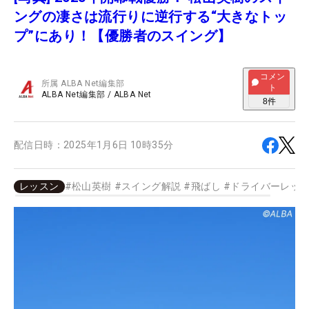
ングの凄さは流行りに逆行する“大きなトッ
プ”にあり！【優勝者のスイング】
コメン
所属
ALBA Net編集部
ト
ALBA Net編集部
/
ALBA Net
8
件
配信日時：
2025年1月6日 10時35分
レッスン
#
松山英樹
#
スイング解説
#
飛ばし
#
ドライバーレッ