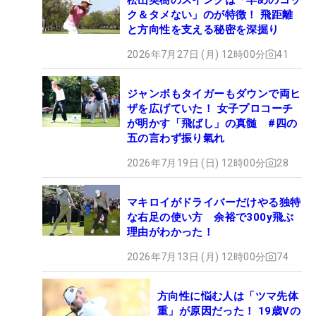
ク＆タメない」のが特徴！ 飛距離
と方向性を支える秘密を深掘り
2026年7月27日 (月) 12時00分
41
ジャンボもタイガーもダウンで両ヒ
ザを広げていた！ 女子プロコーチ
が明かす「飛ばし」の真髄 #四の
五の言わず振り氣れ
2026年7月19日 (日) 12時00分
28
マキロイがドライバーだけやる独特
な右足の使い方 余裕で300y飛ぶ
理由がわかった！
2026年7月13日 (月) 12時00分
74
方向性に悩む人は「ツマ先体
重」が原因だった！ 19歳Vの