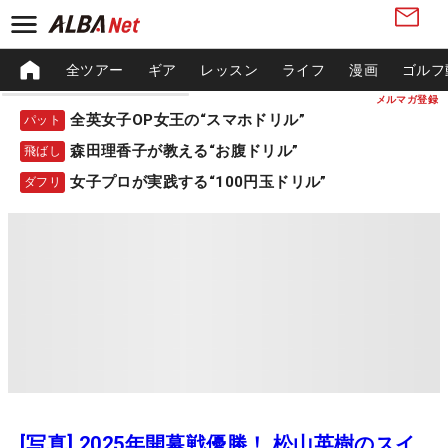
全ツアー
ギア
レッスン
ライフ
漫画
ゴルフ
メルマガ登録
全英女子OP女王の“スマホドリル”
パット
森田理香子が教える“お腹ドリル”
飛ばし
女子プロが実践する“100円玉ドリル”
ダフリ
[写真] 2025年開幕戦優勝！ 松山英樹のスイ