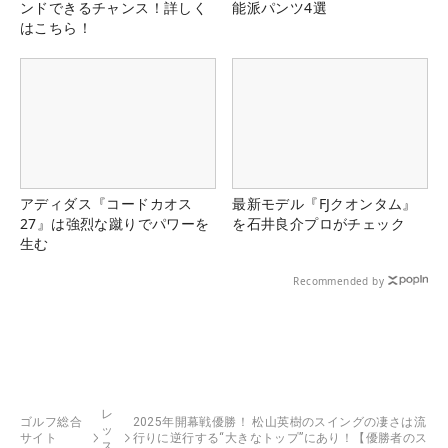
ンドできるチャンス！詳しく
能派パンツ4選
はこちら！
アディダス『コードカオス
最新モデル『FJクオンタム』
27』は強烈な蹴りでパワーを
を石井良介プロがチェック
生む
Recommended by
レ
ゴルフ総合
2025年開幕戦優勝！ 松山英樹のスイングの凄さは流
ッ
サイト
行りに逆行する“大きなトップ”にあり！【優勝者のス
ス