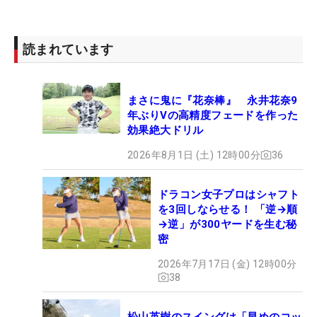
読まれています
まさに鬼に『花奈棒』 永井花奈9
年ぶりVの高精度フェードを作った
効果絶大ドリル
2026年8月1日 (土) 12時00分
36
ドラコン女子プロはシャフト
を3回しならせる！ 「逆→順
→逆」が300ヤードを生む秘
密
2026年7月17日 (金) 12時00分
38
松山英樹のスイングは「早めのコッ