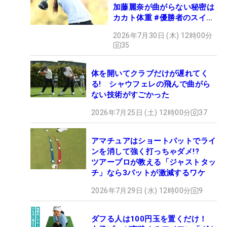
加藤麗奈が曲がらない秘密は
カカト体重 #優勝者のスイン
グ
2026年7月30日 (木) 12時00分
35
体を開いてクラブだけが遅れてく
る! シャウフェレの飛んで曲がら
ない技術がすごかった
2026年7月25日 (土) 12時00分
37
アマチュアはショートパットでライ
ンを消して強く打っちゃダメ!?
ツアープロが教える「ジャストタッ
チ」なら3パットが激減するワケ
2026年7月29日 (水) 12時00分
9
ダフる人は100円玉を置くだけ！