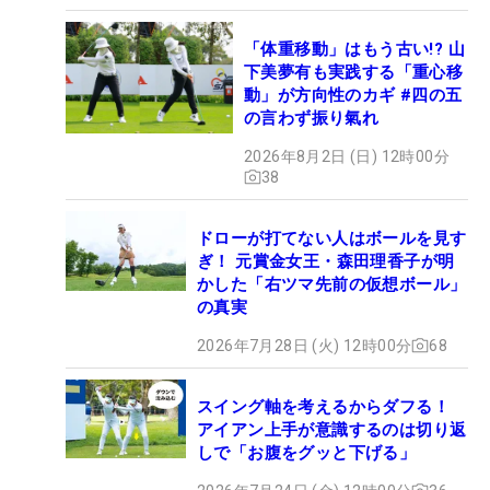
「体重移動」はもう古い!? 山
下美夢有も実践する「重心移
動」が方向性のカギ #四の五
の言わず振り氣れ
2026年8月2日 (日) 12時00分
38
ドローが打てない人はボールを見す
ぎ！ 元賞金女王・森田理香子が明
かした「右ツマ先前の仮想ボール」
の真実
2026年7月28日 (火) 12時00分
68
スイング軸を考えるからダフる！
アイアン上手が意識するのは切り返
しで「お腹をグッと下げる」