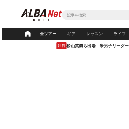
全ツアー
ギア
レッスン
ライフ
松山英樹ら出場 米男子リーダー
注目