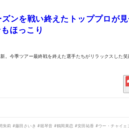
ーズンを戦い終えたトッププロが見
ンもほっこり
更新。今季ツアー最終戦を終えた選手たちがリラックスした笑
間朱莉
#
藤田さいき
#
堀琴音
#
鶴岡果恋
#
安田祐香
#
ウー・チャイェ