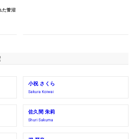
れた菅沼
績
小祝 さくら
Sakura Koiwai
佐久間 朱莉
Shuri Sakuma