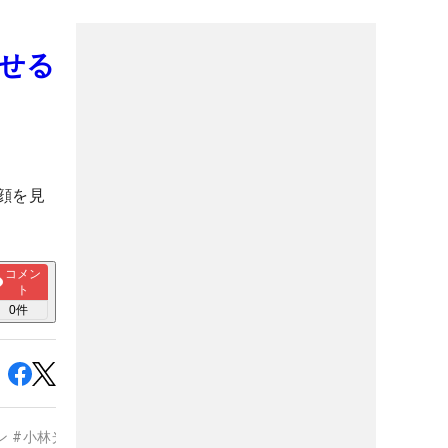
せる
顔を見
コメン
ト
0
件
ン
#
小林光希
#
山内日菜子
#
穴井詩
#
阿部未悠