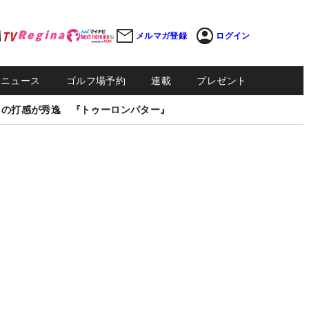
メルマガ登録
ログイン
Sニュース
ゴルフ場予約
連載
プレゼント
しの打感が秀逸 『トゥーロンパター』