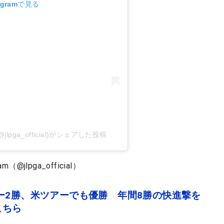
agramで見る
lpga_official)がシェアした投稿
jlpga_official）
ー2勝、米ツアーでも優勝 年間8勝の快進撃を
こちら