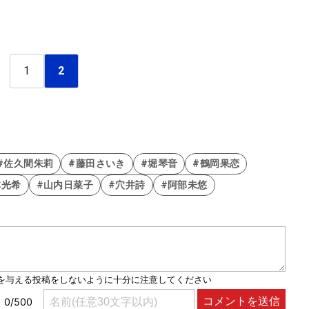
1
2
#佐久間朱莉
#藤田さいき
#堀琴音
#鶴岡果恋
林光希
#山内日菜子
#穴井詩
#阿部未悠