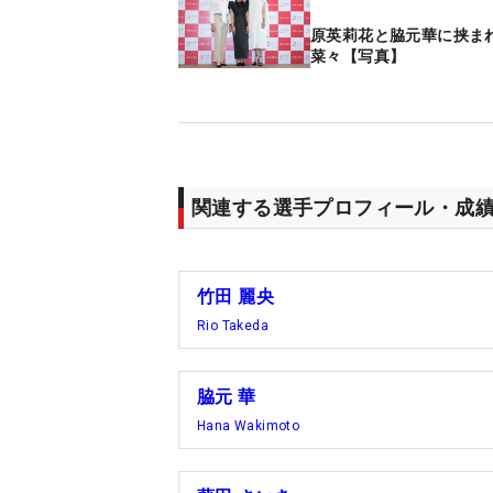
原英莉花と脇元華に挟ま
菜々【写真】
関連する選手プロフィール・成
竹田 麗央
Rio Takeda
脇元 華
Hana Wakimoto