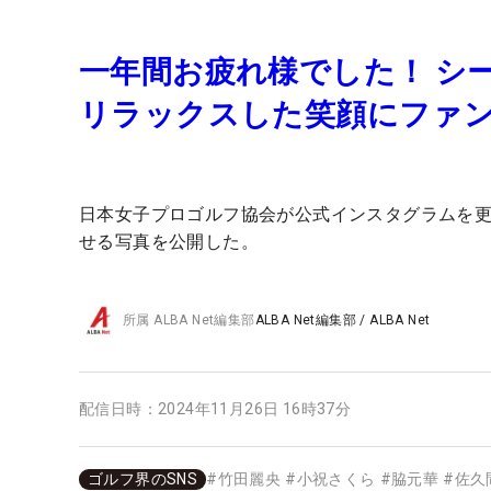
一年間お疲れ様でした！ シ
リラックスした笑顔にファ
日本女子プロゴルフ協会が公式インスタグラムを
せる写真を公開した。
所属
ALBA Net編集部
ALBA Net編集部
/
ALBA Net
配信日時：
2024年11月26日 16時37分
ゴルフ界のSNS
#
竹田麗央
#
小祝さくら
#
脇元華
#
佐久