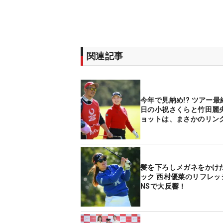
関連記事
今年で見納め!? ツアー
日の小祝さくらと竹田麗
ョットは、まさかのリン
髪を下ろしメガネをかけ
ック 西村優菜のリフレッ
NSで大反響！