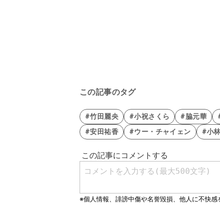
この記事のタグ
#竹田麗央
#小祝さくら
#脇元華
#安田祐香
#ウー・チャイェン
#小