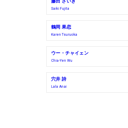
藤田 さいき
Saiki Fujita
鶴岡 果恋
Karen Tsuruoka
ウー・チャイェン
Chia-Yen Wu
穴井 詩
Lala Anai