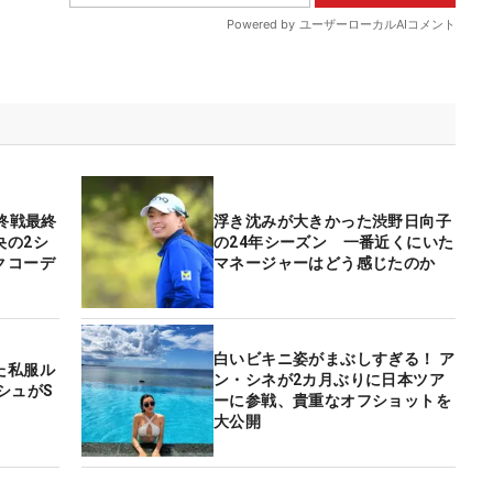
最終戦最終
浮き沈みが大きかった渋野日向子
央の2シ
の24年シーズン 一番近くにいた
クコーデ
マネージャーはどう感じたのか
白いビキニ姿がまぶしすぎる！ ア
た私服ル
ン・シネが2カ月ぶりに日本ツア
シュがS
ーに参戦、貴重なオフショットを
大公開