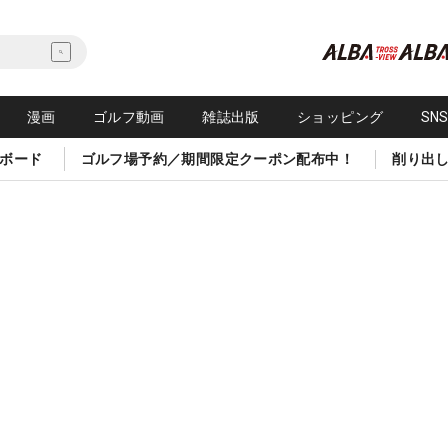
漫画
ゴルフ動画
雑誌出版
ショッピング
SN
ボード
ゴルフ場予約／期間限定クーポン配布中！
削り出