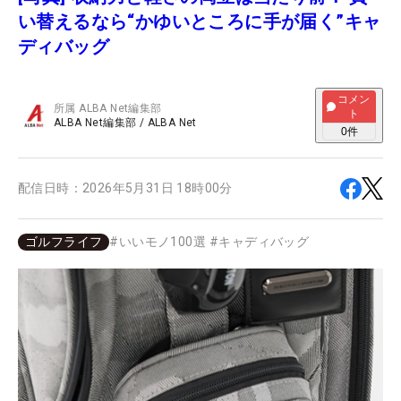
い替えるなら“かゆいところに手が届く”キャ
ディバッグ
コメン
所属
ALBA Net編集部
ト
ALBA Net編集部
/
ALBA Net
0
件
配信日時：
2026年5月31日 18時00分
ゴルフライフ
#
いいモノ100選
#
キャディバッグ