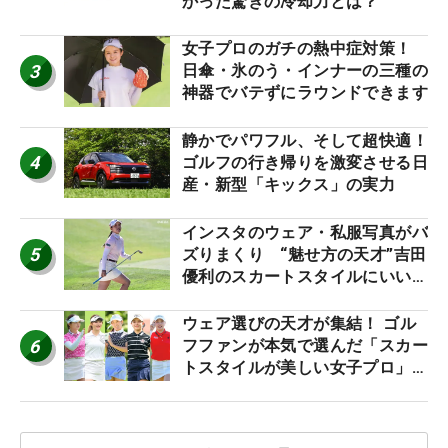
かった驚きの冷却力とは？
女子プロのガチの熱中症対策！
3
日傘・氷のう・インナーの三種の
神器でバテずにラウンドできます
静かでパワフル、そして超快適！
4
ゴルフの行き帰りを激変させる日
産・新型「キックス」の実力
インスタのウェア・私服写真がバ
5
ズりまくり “魅せ方の天才”吉田
優利のスカートスタイルにいい
ね！【ファンが選ぶ神10】
ウェア選びの天才が集結！ ゴル
6
フファンが本気で選んだ「スカー
トスタイルが美しい女子プロ」神
10