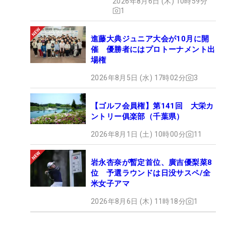
2026年8月6日 (木) 10時59分
1
進藤大典ジュニア大会が10月に開
催 優勝者にはプロトーナメント出
場権
2026年8月5日 (水) 17時02分
3
【ゴルフ会員権】第141回 大栄カ
ントリー俱楽部（千葉県）
2026年8月1日 (土) 10時00分
11
岩永杏奈が暫定首位、廣吉優梨菜8
位 予選ラウンドは日没サスペ/全
米女子アマ
2026年8月6日 (木) 11時18分
1