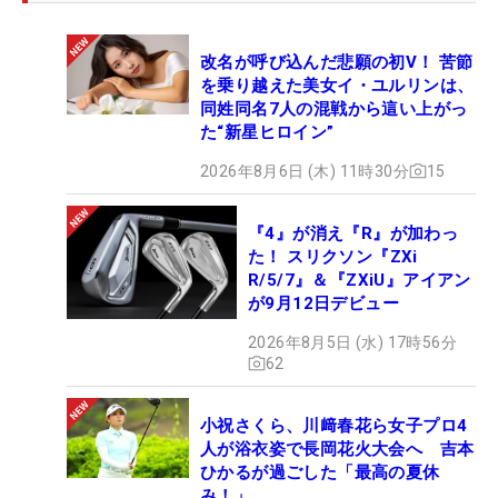
改名が呼び込んだ悲願の初V！ 苦節
を乗り越えた美女イ・ユルリンは、
同姓同名7人の混戦から這い上がっ
た“新星ヒロイン”
2026年8月6日 (木) 11時30分
15
『4』が消え『R』が加わっ
た！ スリクソン『ZXi
R/5/7』＆『ZXiU』アイアン
が9月12日デビュー
2026年8月5日 (水) 17時56分
62
小祝さくら、川﨑春花ら女子プロ4
人が浴衣姿で長岡花火大会へ 吉本
ひかるが過ごした「最高の夏休
み！」