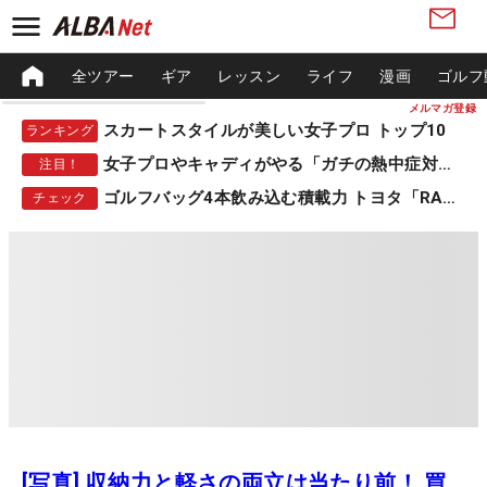
全ツアー
ギア
レッスン
ライフ
漫画
ゴルフ
メルマガ登録
スカートスタイルが美しい女子プロ トップ10
ランキング
女子プロやキャディがやる「ガチの熱中症対策」
注目！
ゴルフバッグ4本飲み込む積載力 トヨタ「RAV4」
チェック
[写真] 収納力と軽さの両立は当たり前！ 買