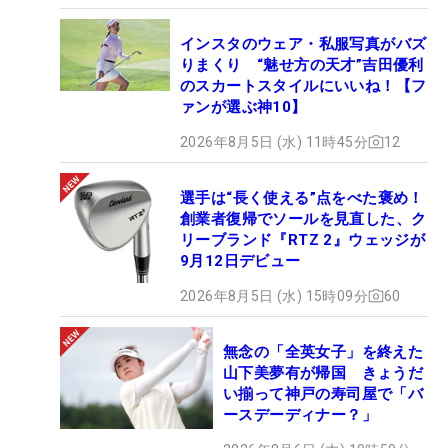
インスタのウェア・私服写真がバズ
りまくり “魅せ方の天才”吉田優利
のスカートスタイルにいいね！【フ
ァンが選ぶ神10】
2026年8月5日 (水) 11時45分
12
選手は“長く使える”点をべた褒め！
創業者復帰でソールを見直した、ク
リーブランド『RTZ 2』ウェッジが
9月12日デビュー
2026年8月5日 (水) 15時09分
60
無念の「全英女子」を終えた
山下美夢有が帰国 きょうだ
い揃って神戸の寿司屋で「バ
ースデーディナー？」