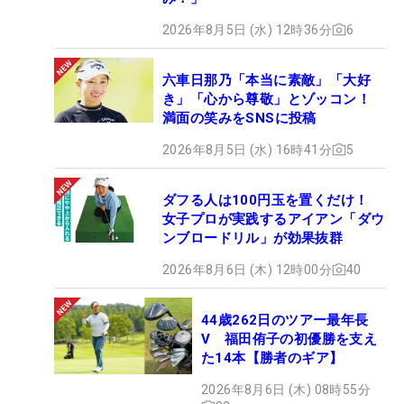
2026年8月5日 (水) 12時36分
6
六車日那乃「本当に素敵」「大好
き」「心から尊敬」とゾッコン！
満面の笑みをSNSに投稿
2026年8月5日 (水) 16時41分
5
ダフる人は100円玉を置くだけ！
女子プロが実践するアイアン「ダウ
ンブロードリル」が効果抜群
2026年8月6日 (木) 12時00分
40
44歳262日のツアー最年長
V 福田侑子の初優勝を支え
た14本【勝者のギア】
2026年8月6日 (木) 08時55分