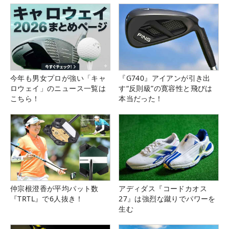
今年も男女プロが強い「キャ
『G740』アイアンが引き出
ロウェイ」のニュース一覧は
す“反則級”の寛容性と飛びは
こちら！
本当だった！
仲宗根澄香が平均パット数
アディダス『コードカオス
『TRTL』で6人抜き！
27』は強烈な蹴りでパワーを
生む