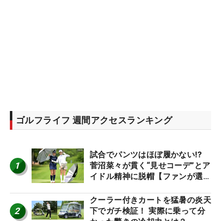
ゴルフライフ 週間アクセスランキング
試合でパンツはほぼ履かない⁉
1
菅沼菜々が貫く“見せコーデ”とア
イドル精神に脱帽【ファンが選ぶ
神10】
クーラー付きカートを猛暑の炎天
2
下でガチ検証！ 実際に乗って分