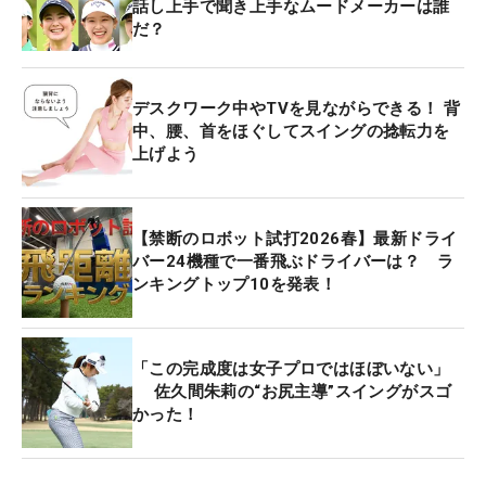
話し上手で聞き上手なムードメーカーは誰
だ？
デスクワーク中やTVを見ながらできる！ 背
中、腰、首をほぐしてスイングの捻転力を
上げよう
【禁断のロボット試打2026春】最新ドライ
バー24機種で一番飛ぶドライバーは？ ラ
ンキングトップ10を発表！
「この完成度は女子プロではほぼいない」
佐久間朱莉の“お尻主導”スイングがスゴ
かった！