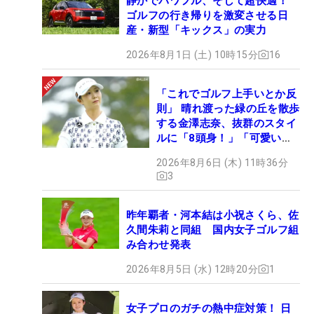
静かでパワフル、そして超快適！
ゴルフの行き帰りを激変させる日
産・新型「キックス」の実力
2026年8月1日 (土) 10時15分
16
「これでゴルフ上手いとか反
則」 晴れ渡った緑の丘を散歩
する金澤志奈、抜群のスタイ
ルに「8頭身！」「可愛いに
も程がある」
2026年8月6日 (木) 11時36分
3
昨年覇者・河本結は小祝さくら、佐
久間朱莉と同組 国内女子ゴルフ組
み合わせ発表
2026年8月5日 (水) 12時20分
1
女子プロのガチの熱中症対策！ 日