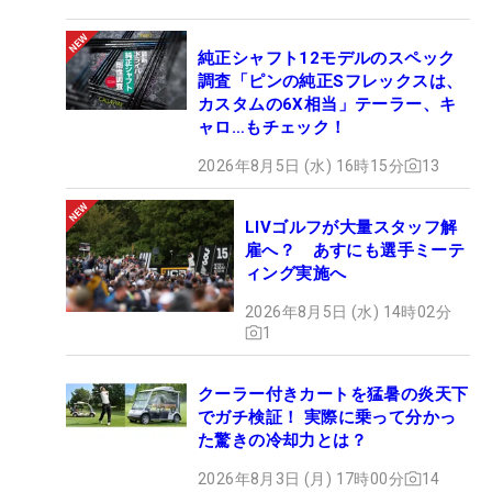
純正シャフト12モデルのスペック
調査「ピンの純正Sフレックスは、
カスタムの6X相当」テーラー、キ
ャロ…もチェック！
2026年8月5日 (水) 16時15分
13
LIVゴルフが大量スタッフ解
雇へ？ あすにも選手ミーテ
ィング実施へ
2026年8月5日 (水) 14時02分
1
クーラー付きカートを猛暑の炎天下
でガチ検証！ 実際に乗って分かっ
た驚きの冷却力とは？
2026年8月3日 (月) 17時00分
14