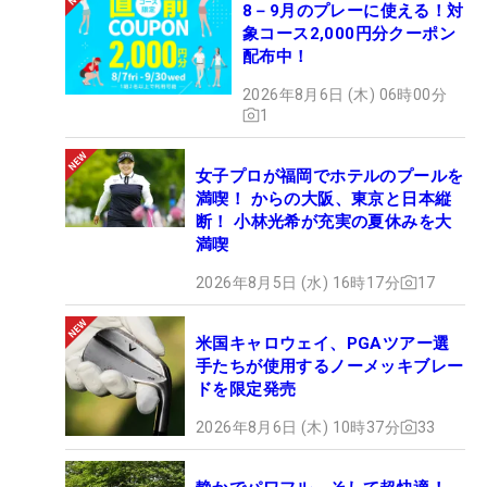
8－9月のプレーに使える！対
象コース2,000円分クーポン
配布中！
2026年8月6日 (木) 06時00分
1
女子プロが福岡でホテルのプールを
満喫！ からの大阪、東京と日本縦
断！ 小林光希が充実の夏休みを大
満喫
2026年8月5日 (水) 16時17分
17
米国キャロウェイ、PGAツアー選
手たちが使用するノーメッキブレー
ドを限定発売
2026年8月6日 (木) 10時37分
33