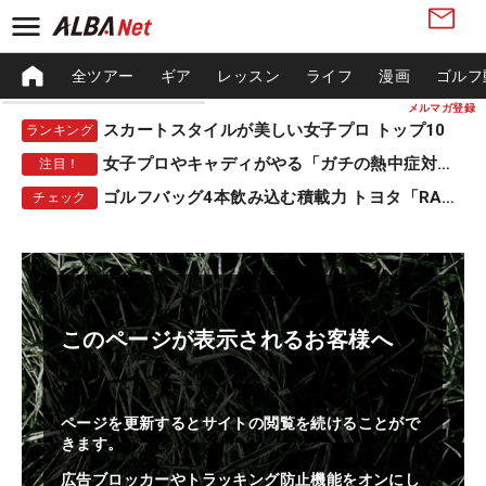
全ツアー
ギア
レッスン
ライフ
漫画
ゴルフ
メルマガ登録
スカートスタイルが美しい女子プロ トップ10
ランキング
女子プロやキャディがやる「ガチの熱中症対策」
注目！
ゴルフバッグ4本飲み込む積載力 トヨタ「RAV4」
チェック
このページが表示されるお客様へ
ページを更新するとサイトの閲覧を続けることがで
きます。
広告ブロッカーやトラッキング防止機能をオンにし