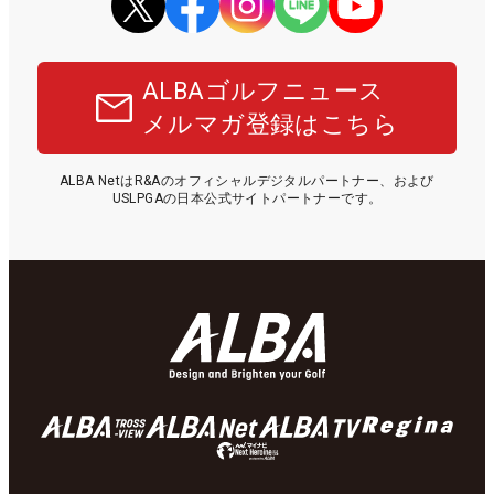
ALBAゴルフニュース
メルマガ登録はこちら
ALBA NetはR&Aのオフィシャルデジタルパートナー、および
USLPGAの日本公式サイトパートナーです。