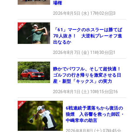
場権
2026年8月5日 (水) 17時02分
3
「61」マークのホスラーは勝てば
70人抜き！ 大逆転プレーオフ進
出なるか
2026年8月7日 (金) 11時30分
1
静かでパワフル、そして超快適！
ゴルフの行き帰りを激変させる日
産・新型「キックス」の実力
2026年8月1日 (土) 10時15分
16
6戦連続予選落ちから復活の
狼煙 入谷響を救った師匠・
中嶋常幸の助言
2026年8月8日 (土) 07時45分