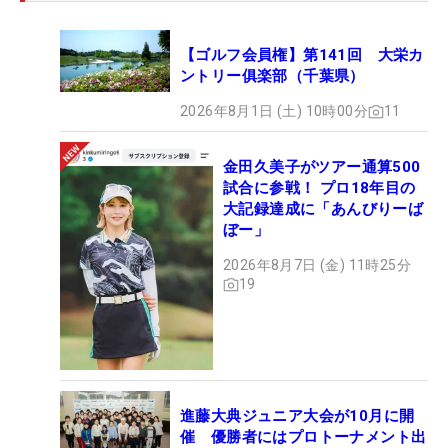
【ゴルフ会員権】第141回 大栄カ
ントリー俱楽部（千葉県）
2026年8月1日 (土) 10時00分
11
金田久美子がツアー通算500
試合に参戦！ プロ18年目の
大記録達成に「あんびりーば
ぼー」
2026年8月7日 (金) 11時25分
19
進藤大典ジュニア大会が10月に開
催 優勝者にはプロトーナメント出