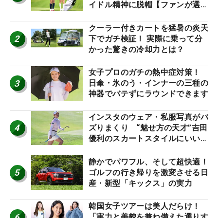
イドル精神に脱帽【ファンが選ぶ
神10】
クーラー付きカートを猛暑の炎天
2
下でガチ検証！ 実際に乗って分
かった驚きの冷却力とは？
女子プロのガチの熱中症対策！
3
日傘・氷のう・インナーの三種の
神器でバテずにラウンドできます
インスタのウェア・私服写真がバ
4
ズりまくり “魅せ方の天才”吉田
優利のスカートスタイルにいい
ね！【ファンが選ぶ神10】
静かでパワフル、そして超快適！
5
ゴルフの行き帰りを激変させる日
産・新型「キックス」の実力
韓国女子ツアーは美人だらけ！
6
「実力と美貌を兼ね備えた選りす