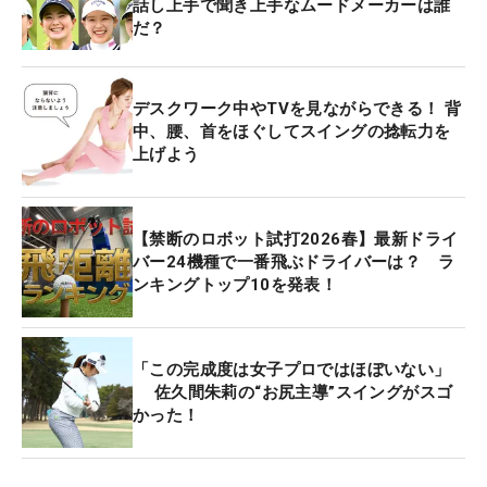
話し上手で聞き上手なムードメーカーは誰
だ？
デスクワーク中やTVを見ながらできる！ 背
中、腰、首をほぐしてスイングの捻転力を
上げよう
【禁断のロボット試打2026春】最新ドライ
バー24機種で一番飛ぶドライバーは？ ラ
ンキングトップ10を発表！
「この完成度は女子プロではほぼいない」
佐久間朱莉の“お尻主導”スイングがスゴ
かった！