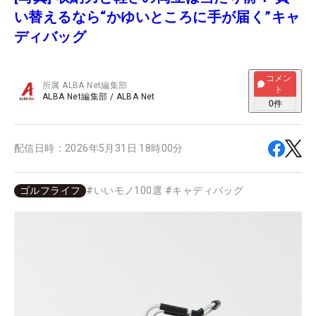
い替えるなら“かゆいところに手が届く”キャ
ディバッグ
コメン
所属
ALBA Net編集部
ト
ALBA Net編集部
/
ALBA Net
0
件
配信日時：
2026年5月31日 18時00分
ゴルフライフ
#
いいモノ100選
#
キャディバッグ