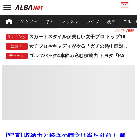
全ツアー
ギア
レッスン
ライフ
漫画
ゴルフ
メルマガ登録
スカートスタイルが美しい女子プロ トップ10
ランキング
女子プロやキャディがやる「ガチの熱中症対策」
注目！
ゴルフバッグ4本飲み込む積載力 トヨタ「RAV4」
チェック
[写真] 収納力と軽さの両立は当たり前！ 買