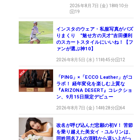
2026年8月7日 (金) 18時10分
19
インスタのウェア・私服写真がバズ
りまくり “魅せ方の天才”吉田優利
のスカートスタイルにいいね！【フ
ァンが選ぶ神10】
2026年8月5日 (水) 11時45分
12
「PING」×「ECCO Leather」がコ
ラボ！ 経年変化を楽しむ上質な
『ARIZONA DESERT』コレクショ
ン、9月15日限定デビュー
2026年8月7日 (金) 14時28分
64
改名が呼び込んだ悲願の初V！ 苦節
を乗り越えた美女イ・ユルリンは、
同姓同名7人の混戦から這い上がっ