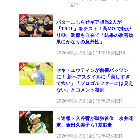
19
パターこじらせギア担当2人が
『TRTL』をテスト！高MOIで転が
り◎、調節も自在で「結果の改善効
果にかなりの意外性」
2026年8月7日 (金) 11時15分
18
セキ・ユウティンが前髪パッツン
に！ 新ヘアスタイルに「美しすぎ
て怖い」「プロゴルファーには見え
ない」とコメント殺到
2026年8月7日 (金) 15時29分
7
＜速報＞入谷響が単独首位 永井花
奈、金田久美子ら1差追走
2026年8月7日 (金) 12時42分
1