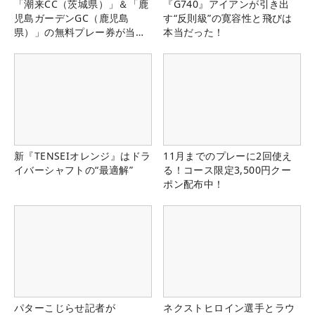
「潮来CC（茨城県）」＆「鹿
『G740』アイアンが引き出
児島ガーデンGC（鹿児島
す“反則級”の寛容性と飛びは
県）」の無料プレー券が当た
本当だった！
る！！
新『TENSEIオレンジ』はドラ
11月までのプレーに2回使え
イバーシャフトの“最適解”
る！コース限定3,500円クー
ポン配布中！
パターこじらせ記者が
ネクストヒロイン選手とラウ