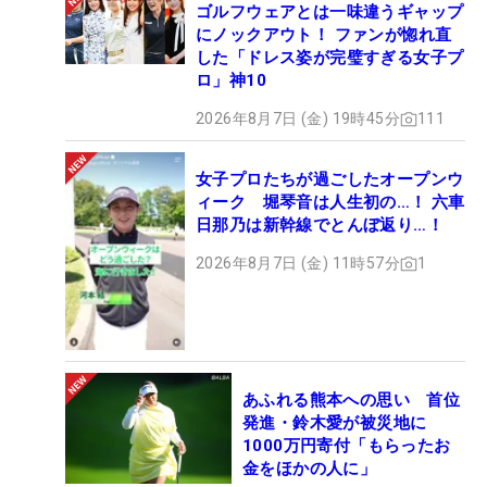
ゴルフウェアとは一味違うギャップ
にノックアウト！ ファンが惚れ直
した「ドレス姿が完璧すぎる女子プ
ロ」神10
2026年8月7日 (金) 19時45分
111
女子プロたちが過ごしたオープンウ
ィーク 堀琴音は人生初の…！ 六車
日那乃は新幹線でとんぼ返り…！
2026年8月7日 (金) 11時57分
1
あふれる熊本への思い 首位
発進・鈴木愛が被災地に
1000万円寄付「もらったお
金をほかの人に」