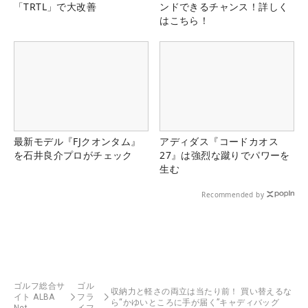
「TRTL」で大改善
ンドできるチャンス！詳しく
はこちら！
最新モデル『FJクオンタム』
アディダス『コードカオス
を石井良介プロがチェック
27』は強烈な蹴りでパワーを
生む
Recommended by
ゴルフ総合サ
ゴル
収納力と軽さの両立は当たり前！ 買い替えるな
イト ALBA
フラ
ら“かゆいところに手が届く”キャディバッグ
Net
イフ