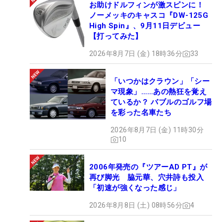
お助けドルフィンが激スピンに！
ノーメッキのキャスコ『DW-125G
High Spin』、9月11日デビュー
【打ってみた】
2026年8月7日 (金) 18時36分
33
「いつかはクラウン」「シー
マ現象」……あの熱狂を覚え
ているか？ バブルのゴルフ場
を彩った名車たち
2026年8月7日 (金) 11時30分
10
2006年発売の『ツアーAD PT』が
再び脚光 脇元華、穴井詩も投入
「初速が強くなった感じ」
2026年8月8日 (土) 08時56分
4