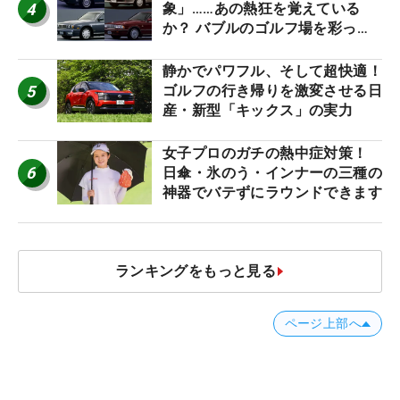
4
象」……あの熱狂を覚えている
か？ バブルのゴルフ場を彩った
名車たち
静かでパワフル、そして超快適！
5
ゴルフの行き帰りを激変させる日
産・新型「キックス」の実力
女子プロのガチの熱中症対策！
6
日傘・氷のう・インナーの三種の
神器でバテずにラウンドできます
ランキングをもっと見る
ページ上部へ