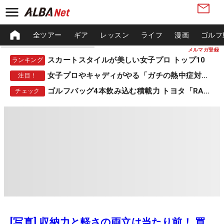
全ツアー
ギア
レッスン
ライフ
漫画
ゴルフ
メルマガ登録
スカートスタイルが美しい女子プロ トップ10
ランキング
女子プロやキャディがやる「ガチの熱中症対策」
注目！
ゴルフバッグ4本飲み込む積載力 トヨタ「RAV4」
チェック
[写真] 収納力と軽さの両立は当たり前！ 買