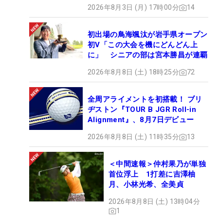
2026年8月3日 (月) 17時00分
14
初出場の鳥海颯汰が岩手県オープン
初V「この大会を機にどんどん上
に」 シニアの部は宮本勝昌が連覇
2026年8月8日 (土) 18時25分
72
全周アライメントを初搭載！ ブリ
ヂストン『TOUR B JGR Roll-in
Alignment』、8月7日デビュー
2026年8月8日 (土) 11時35分
13
＜中間速報＞仲村果乃が単独
首位浮上 1打差に吉澤柚
月、小林光希、全美貞
2026年8月8日 (土) 13時04分
1