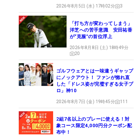
2026年8月5日 (水) 17時02分
3
「打ち方が変わってしまう」
洋芝への苦手意識 安田祐香
が“克服”の首位浮上
2026年8月8日 (土) 18時49分
20
ゴルフウェアとは一味違うギャップ
にノックアウト！ ファンが惚れ直
した「ドレス姿が完璧すぎる女子プ
ロ」神10
2026年8月7日 (金) 19時45分
111
2組7名以上のプレーに使える！対
象コース限定4,000円分クーポン配
布中！