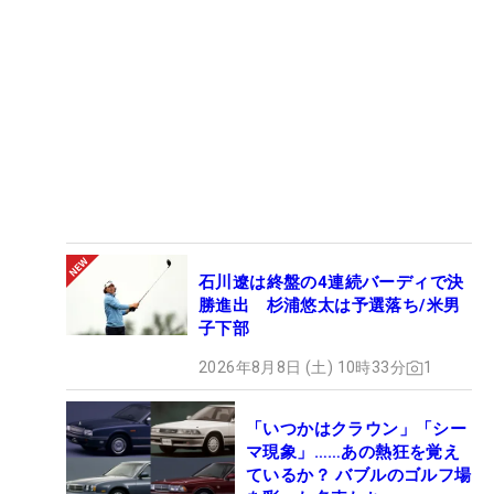
石川遼は終盤の4連続バーディで決
勝進出 杉浦悠太は予選落ち/米男
子下部
2026年8月8日 (土) 10時33分
1
「いつかはクラウン」「シー
マ現象」……あの熱狂を覚え
ているか？ バブルのゴルフ場