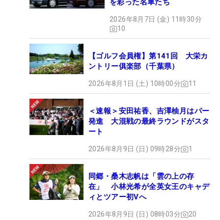
を彩った名車たち
2026年8月7日 (金) 11時30分
10
【ゴルフ会員権】第141回 大栄カ
ントリー俱楽部（千葉県）
2026年8月1日 (土) 10時00分
11
＜速報＞安田祐香、吉澤柚月はパー
発進 大混戦の最終ラウンドがスタ
ート
2026年8月9日 (日) 09時28分
1
同郷・桑木志帆は「雲の上の存
在」 小林光希が全英女王のキャデ
ィとツアー初Vへ
2026年8月9日 (日) 08時03分
20