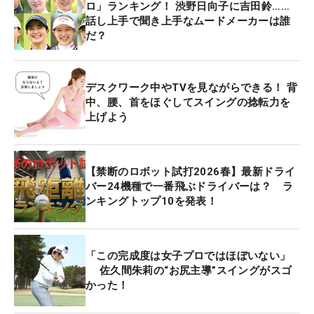
ロ」ランキング！ 渋野日向子に吉田鈴……
話し上手で聞き上手なムードメーカーは誰
だ？
デスクワーク中やTVを見ながらできる！ 背
中、腰、首をほぐしてスイングの捻転力を
上げよう
【禁断のロボット試打2026春】最新ドライ
バー24機種で一番飛ぶドライバーは？ ラ
ンキングトップ10を発表！
「この完成度は女子プロではほぼいない」
佐久間朱莉の“お尻主導”スイングがスゴ
かった！