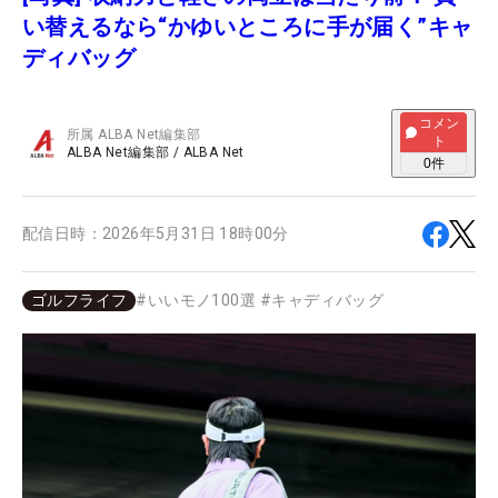
い替えるなら“かゆいところに手が届く”キャ
ディバッグ
コメン
所属
ALBA Net編集部
ト
ALBA Net編集部
/
ALBA Net
0
件
配信日時：
2026年5月31日 18時00分
ゴルフライフ
#
いいモノ100選
#
キャディバッグ