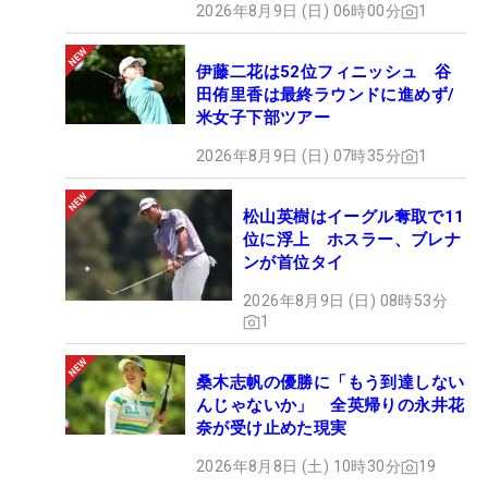
2026年8月9日 (日) 06時00分
1
伊藤二花は52位フィニッシュ 谷
田侑里香は最終ラウンドに進めず/
米女子下部ツアー
2026年8月9日 (日) 07時35分
1
松山英樹はイーグル奪取で11
位に浮上 ホスラー、ブレナ
ンが首位タイ
2026年8月9日 (日) 08時53分
1
桑木志帆の優勝に「もう到達しない
んじゃないか」 全英帰りの永井花
奈が受け止めた現実
2026年8月8日 (土) 10時30分
19