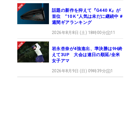
話題の新作を抑えて『G440 K』が
首位 “10Ｋ”人気は未だに継続中 #
週間ギアランキング
2026年8月8日 (土) 18時00分
11
岩永杏奈が4強進出、準決勝は9H終
えて3UP 大会は連日の順延/全米
女子アマ
2026年8月9日 (日) 09時39分
1