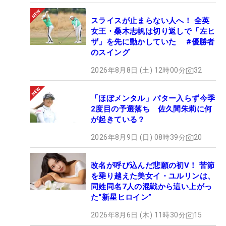
スライスが止まらない人へ！ 全英
女王・桑木志帆は切り返しで「左ヒ
ザ」を先に動かしていた #優勝者
のスイング
2026年8月8日 (土) 12時00分
32
「ほぼメンタル」パター入らず今季
2度目の予選落ち 佐久間朱莉に何
が起きている？
2026年8月9日 (日) 08時39分
20
改名が呼び込んだ悲願の初V！ 苦節
を乗り越えた美女イ・ユルリンは、
同姓同名7人の混戦から這い上がっ
た“新星ヒロイン”
2026年8月6日 (木) 11時30分
15