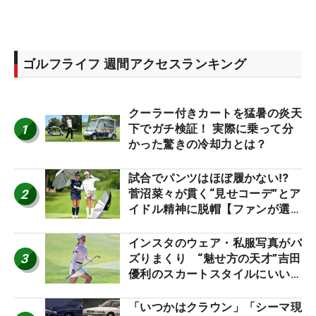
ゴルフライフ 週間アクセスランキング
クーラー付きカートを猛暑の炎天
1
下でガチ検証！ 実際に乗って分
かった驚きの冷却力とは？
試合でパンツはほぼ履かない⁉
2
菅沼菜々が貫く“見せコーデ”とア
イドル精神に脱帽【ファンが選ぶ
神10】
インスタのウェア・私服写真がバ
3
ズりまくり “魅せ方の天才”吉田
優利のスカートスタイルにいい
ね！【ファンが選ぶ神10】
「いつかはクラウン」「シーマ現