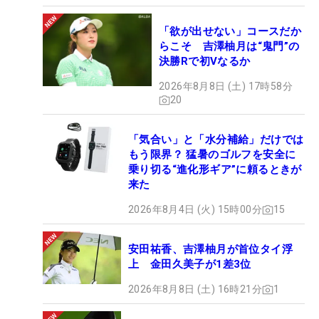
「欲が出せない」コースだか
らこそ 吉澤柚月は“鬼門”の
決勝Rで初Vなるか
2026年8月8日 (土) 17時58分
20
「気合い」と「水分補給」だけでは
もう限界？ 猛暑のゴルフを安全に
乗り切る“進化形ギア”に頼るときが
来た
2026年8月4日 (火) 15時00分
15
安田祐香、吉澤柚月が首位タイ浮
上 金田久美子が1差3位
2026年8月8日 (土) 16時21分
1