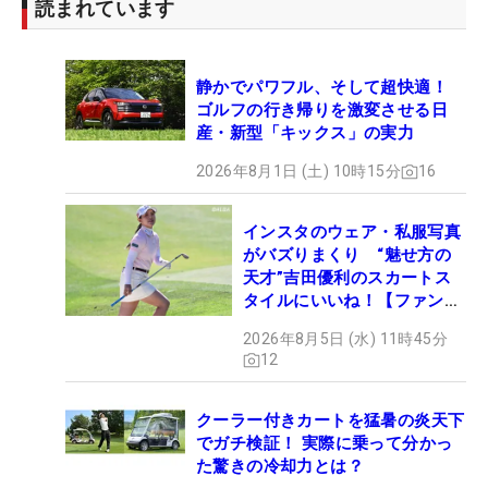
読まれています
静かでパワフル、そして超快適！
ゴルフの行き帰りを激変させる日
産・新型「キックス」の実力
2026年8月1日 (土) 10時15分
16
インスタのウェア・私服写真
がバズりまくり “魅せ方の
天才”吉田優利のスカートス
タイルにいいね！【ファンが
選ぶ神10】
2026年8月5日 (水) 11時45分
12
クーラー付きカートを猛暑の炎天下
でガチ検証！ 実際に乗って分かっ
た驚きの冷却力とは？