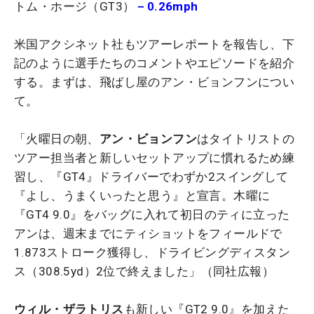
トム・ホージ（GT3）
－0.26mph
米国アクシネット社もツアーレポートを報告し、下
記のように選手たちのコメントやエピソードを紹介
する。まずは、飛ばし屋のアン・ビョンフンについ
て。
「火曜日の朝、
アン・ビョンフン
はタイトリストの
ツアー担当者と新しいセットアップに慣れるため練
習し、『GT4』ドライバーでわずか2スイングして
『よし、うまくいったと思う』と宣言。木曜に
『GT4 9.0』をバッグに入れて初日のティに立った
アンは、週末までにティショットをフィールドで
1.873ストローク獲得し、ドライビングディスタン
ス（308.5yd）2位で終えました」（同社広報）
ウィル・ザラトリス
も新しい『GT2 9.0』を加えた