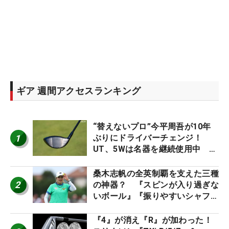
ギア 週間アクセスランキング
“替えないプロ”今平周吾が10年
1
ぶりにドライバーチェンジ！
UT、5Wは名器を継続使用中 #
男子プロセッティング
桑木志帆の全英制覇を支えた三種
2
の神器？ 『スピンが入り過ぎな
いボール』『振りやすいシャフ
ト』『真っすぐ飛ぶドライバ
ー』 #女子プロセッティング
『4』が消え『R』が加わった！