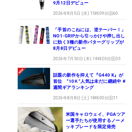
9月12日デビュー
2026年8月5日 (水) 15時09分
60
「手首のこねには、逆テーパー！」
NO1-GRIPから引っかけや押し出し
に効く3種の新作パターグリップが
8月8日デビュー
2026年7月30日 (木) 14時20分
33
話題の新作を抑えて『G440 K』が
首位 “10Ｋ”人気は未だに継続中 #
週間ギアランキング
2026年8月8日 (土) 18時00分
11
米国キャロウェイ、PGAツア
ー選手たちが使用するノーメ
ッキブレードを限定発売