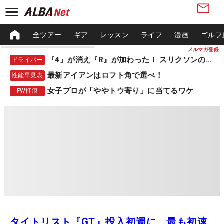
全ツアー
ギア
レッスン
ライフ
漫画
ゴルフ
メルマガ登録
『4』が消え『R』が加わった！ スリクソンの新作
ドライバー
最新アイアンはロフト角で選べ！
性能早見表
女子プロが「ややトウ寄り」に当てるワケ
FW打痕
タイトリスト『GT』投入初週に、最も初速