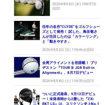
2026年8月6日 (木) 10時37分
33
往年の名作“CLYDE”をゴルフシュー
ズとして発売！ 試した、鳥谷敬さ
んが注目したのは「カラーリング」
と「動きやすさ」
2026年8月2日 (日) 11時46分
52
全周アライメントを初搭載！ ブリ
ヂストン『TOUR B JGR Roll-in
Alignment』、8月7日デビュー
2026年8月8日 (土) 11時35分
13
ついに正式発表、9月12日デビュ
ー！未発表時から2勝した『ZXi
RKT LS』は、スリクソン史上No.1