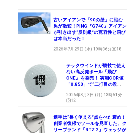
古いアイアンで「90の壁」に悩む
男が激変！PING『G740』アイアン
が引き出す“反則級”の寛容性と飛び
は本当だった！
2026年7月29日 (水) 19時36分
18
テックウインドが競技で使え
ない高反発ボール『飛び
ONE』を発売！ 実測COR値
「0.850」で“二打目の景
色”が劇的に変わる!?
2026年8月3日 (月) 13時51分
12
選手は“長く使える”点をべた褒め！
創業者復帰でソールを見直した、ク
リーブランド『RTZ 2』ウェッジが