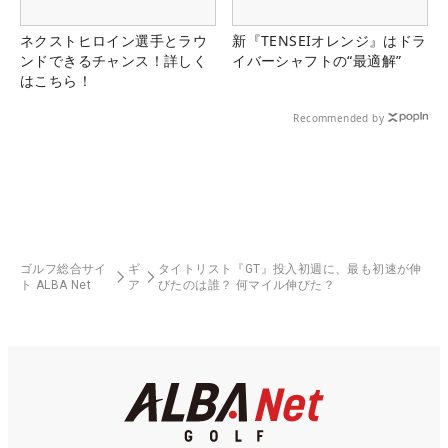
ネクストヒロイン選手とラウ
新『TENSEIオレンジ』はドラ
ンドできるチャンス！詳しく
イバーシャフトの“最適解”
はこちら！
Recommended by
ゴルフ総合サイ
ギ
タイトリスト『GT』投入初週に、最も初速が伸
ト ALBA Net
ア
びたのは誰？ 何マイル伸びた？