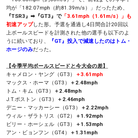
均が「182.07mph（約81.39m/s）」だったため、
『TSR3』➡『GT3』で
「3.61mph（1.61m/s）」も
初速アップ
した形。予選を通過し4日間合計20回以
上ボールスピードを計測された他の選手も以下のよ
うに続いており、
『GT』投入で減速したのはトム・
ホージのみ
だった。
【今季平均ボールスピードと今大会の差】
キャメロン・ヤング（GT3）
＋3.61mph
マックス・ホーマ（GT3）
＋2.48mph
トム・キム（GT3）
＋2.48mph
J.T.ポストン（GT3）
＋2.46mph
デニー・マッカーシー（GT3）
＋2.22mph
ウィル・ザラトリス（GT2）
＋1.92mph
ビリー・ホーシェル（GT3）
＋1.53mph
アン・ビョンフン（GT4）
＋1.31mph