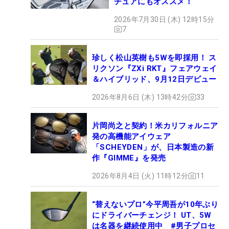
チュアにもオススメ！
2026年7月30日 (木) 12時15分
7
珍しく松山英樹も5Wを即採用！ ス
リクソン『ZXi RKT』フェアウェイ
＆ハイブリッド、9月12日デビュー
2026年8月6日 (木) 13時42分
33
片岡尚之と契約！米カリフォルニア
発の高機能アイウェア
「SCHEYDEN」が、日本製造の新
作『GIMME』を発売
2026年8月4日 (火) 11時12分
11
“替えないプロ”今平周吾が10年ぶり
にドライバーチェンジ！ UT、5W
は名器を継続使用中 #男子プロセ