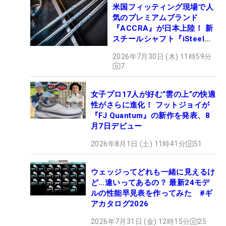
米国フィッティング現場で人
気のプレミアムブランド
『ACCRA』が日本上陸！ 新
スチールシャフト『iSteel
BLUE』が9月4日デビュー
2026年7月30日 (木) 11時59分
7
女子プロ17人が好む“雲の上”の快適
性がさらに進化！ フットジョイが
『FJ Quantum』の新作を発表、8
月7日デビュー
2026年8月1日 (土) 11時41分
51
ウェッジってどれも一緒に見えるけ
ど…違いってあるの？ 最新24モデ
ルの性能早見表を作ってみた #ギ
アカタログ2026
2026年7月31日 (金) 12時15分
25