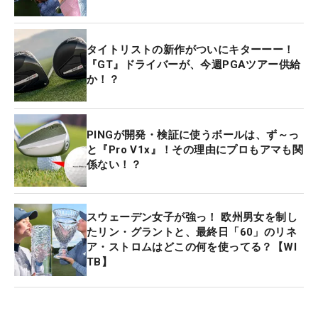
タイトリストの新作がついにキターーー！
『GT』ドライバーが、今週PGAツアー供給
か！？
PINGが開発・検証に使うボールは、ず～っ
と『Pro V1x』！その理由にプロもアマも関
係ない！？
スウェーデン女子が強っ！ 欧州男女を制し
たリン・グラントと、最終日「60」のリネ
ア・ストロムはどこの何を使ってる？【WI
TB】