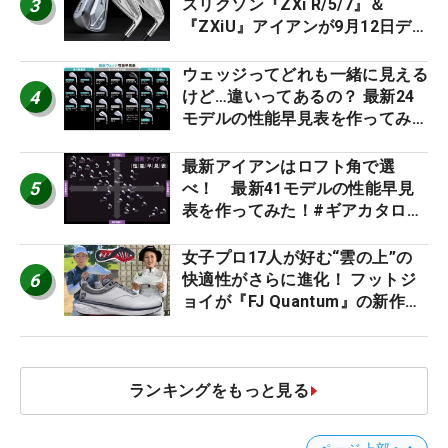
3
スリクソン『ZXi R/5/7』＆
『ZXiU』アイアンが9月12日デ
ビュー
ウェッジってどれも一緒に見える
4
けど…違いってあるの？ 最新24
モデルの性能早見表を作ってみ
た #ギアカタログ2026
最新アイアンはロフト角で選
5
べ！ 最新41モデルの性能早見
表を作ってみた！#ギアカタログ
2026
女子プロ17人が好む“雲の上”の
6
快適性がさらに進化！ フットジ
ョイが『FJ Quantum』の新作を
発表、8月7日デビュー
ランキングをもっと見る