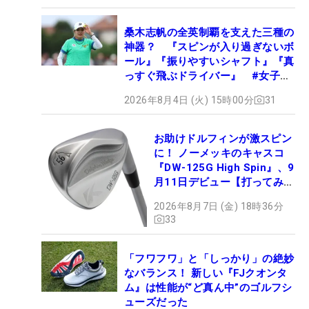
桑木志帆の全英制覇を支えた三種の
神器？ 『スピンが入り過ぎないボ
ール』『振りやすいシャフト』『真
っすぐ飛ぶドライバー』 #女子プ
ロセッティング
2026年8月4日 (火) 15時00分
31
お助けドルフィンが激スピン
に！ ノーメッキのキャスコ
『DW-125G High Spin』、9
月11日デビュー【打ってみ
た】
2026年8月7日 (金) 18時36分
33
「フワフワ」と「しっかり」の絶妙
なバランス！ 新しい『FJクオンタ
ム』は性能が“ど真ん中”のゴルフシ
ューズだった