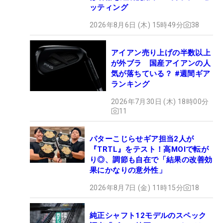
ッティング
2026年8月6日 (木) 15時49分
38
アイアン売り上げの半数以上
が外ブラ 国産アイアンの人
気が落ちている？ #週間ギア
ランキング
2026年7月30日 (木) 18時00分
11
パターこじらせギア担当2人が
『TRTL』をテスト！高MOIで転が
り◎、調節も自在で「結果の改善効
果にかなりの意外性」
2026年8月7日 (金) 11時15分
18
純正シャフト12モデルのスペック