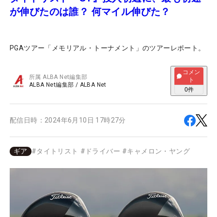
が伸びたのは誰？ 何マイル伸びた？
PGAツアー「メモリアル・トーナメント」のツアーレポート。
コメン
所属
ALBA Net編集部
ト
ALBA Net編集部
/
ALBA Net
0
件
配信日時：
2024年6月10日 17時27分
ギア
#
タイトリスト
#
ドライバー
#
キャメロン・ヤング