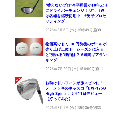
“替えないプロ”今平周吾が10年ぶり
にドライバーチェンジ！ UT、5W
は名器を継続使用中 #男子プロセ
ッティング
2026年8月6日 (木) 15時49分
38
物価高でも7,000円前後のボールが
売り上げ上位！ シーズンに入る
と“売れる”理由は？ #週間ギアラン
キング
2026年7月29日 (水) 18時00分
11
お助けドルフィンが激スピンに！
ノーメッキのキャスコ『DW-125G
High Spin』、9月11日デビュー
【打ってみた】
2026年8月7日 (金) 18時36分
33