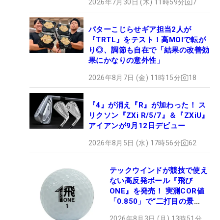
2026年7月30日 (木) 11時59分
7
パターこじらせギア担当2人が
『TRTL』をテスト！高MOIで転が
り◎、調節も自在で「結果の改善効
果にかなりの意外性」
2026年8月7日 (金) 11時15分
18
『4』が消え『R』が加わった！ ス
リクソン『ZXi R/5/7』＆『ZXiU』
アイアンが9月12日デビュー
2026年8月5日 (水) 17時56分
62
テックウインドが競技で使え
ない高反発ボール『飛び
ONE』を発売！ 実測COR値
「0.850」で“二打目の景
色”が劇的に変わる!?
2026年8月3日 (月) 13時51分