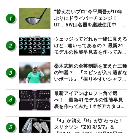
“替えないプロ”今平周吾が10年
1
ぶりにドライバーチェンジ！
UT、5Wは名器を継続使用中 #
男子プロセッティング
ウェッジってどれも一緒に見える
2
けど…違いってあるの？ 最新24
モデルの性能早見表を作ってみ
た #ギアカタログ2026
桑木志帆の全英制覇を支えた三種
3
の神器？ 『スピンが入り過ぎな
いボール』『振りやすいシャフ
ト』『真っすぐ飛ぶドライバ
ー』 #女子プロセッティング
最新アイアンはロフト角で選
4
べ！ 最新41モデルの性能早見
表を作ってみた！#ギアカタログ
2026
『4』が消え『R』が加わった！
5
スリクソン『ZXi R/5/7』＆