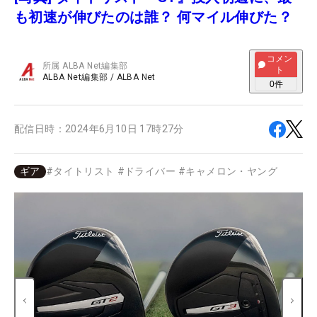
も初速が伸びたのは誰？ 何マイル伸びた？
コメン
所属
ALBA Net編集部
ト
ALBA Net編集部
/
ALBA Net
0
件
配信日時：
2024年6月10日 17時27分
ギア
#
タイトリスト
#
ドライバー
#
キャメロン・ヤング