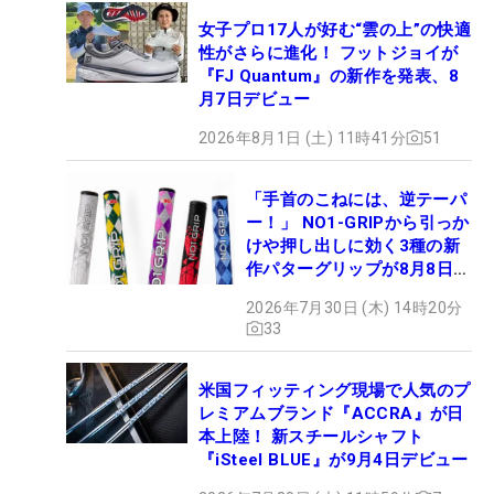
女子プロ17人が好む“雲の上”の快適
性がさらに進化！ フットジョイが
『FJ Quantum』の新作を発表、8
月7日デビュー
2026年8月1日 (土) 11時41分
51
「手首のこねには、逆テーパ
ー！」 NO1-GRIPから引っか
けや押し出しに効く3種の新
作パターグリップが8月8日デ
ビュー
2026年7月30日 (木) 14時20分
33
米国フィッティング現場で人気のプ
レミアムブランド『ACCRA』が日
本上陸！ 新スチールシャフト
『iSteel BLUE』が9月4日デビュー