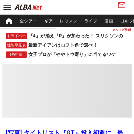
全ツアー
ギア
レッスン
ライフ
漫画
ゴルフ
メルマガ登録
『4』が消え『R』が加わった！ スリクソンの新作
ドライバー
最新アイアンはロフト角で選べ！
性能早見表
女子プロが「ややトウ寄り」に当てるワケ
FW打痕
[写真] タイトリスト『GT』投入初週に、最