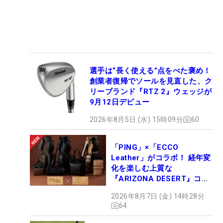
選手は“長く使える”点をべた褒め！
創業者復帰でソールを見直した、ク
リーブランド『RTZ 2』ウェッジが
9月12日デビュー
2026年8月5日 (水) 15時09分
60
「PING」×「ECCO
Leather」がコラボ！ 経年変
化を楽しむ上質な
『ARIZONA DESERT』コレ
クション、9月15日限定デビ
2026年8月7日 (金) 14時28分
ュー
64