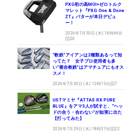
PXG初の高MOI×ゼロトルク
マレット『PXG One & Done
ZT』パターが本日デビュ
ー！
2026年7月30日 (木) 16時46分
20
“軟鉄”アイアンは2種類あるって知
ってた？ 女子プロ使用者も多
い“複合軟鉄”はアマチュアにもオス
スメ！
2026年7月30日 (木) 12時15分
7
USTマミヤ『ATTAS RX PURE
BLUE』をアマ3人が試すと、“ヘッ
ドの合う・合わない”が如実に出た
【打ってみた】
2026年7月29日 (水) 18時37分
22