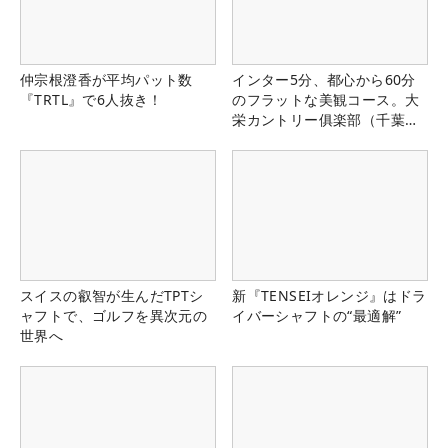
仲宗根澄香が平均パット数
インター5分、都心から60分
『TRTL』で6人抜き！
のフラットな美観コース。大
栄カントリー俱楽部（千葉
県）
スイスの叡智が生んだTPTシ
新『TENSEIオレンジ』はドラ
ャフトで、ゴルフを異次元の
イバーシャフトの“最適解”
世界へ