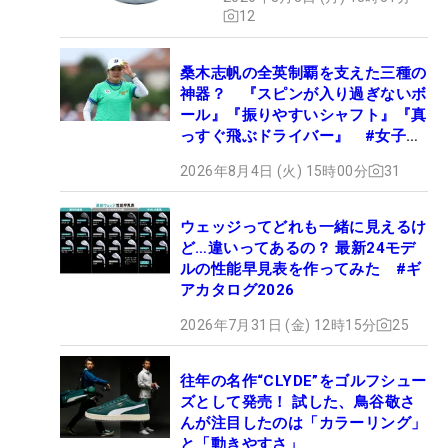
12
桑木志帆の全英制覇を支えた三種の
神器？ 『スピンが入り過ぎないボ
ール』『振りやすいシャフト』『真
っすぐ飛ぶドライバー』 #女子プ
ロセッティング
2026年8月4日 (火) 15時00分
31
ウェッジってどれも一緒に見えるけ
ど…違いってあるの？ 最新24モデ
ルの性能早見表を作ってみた #ギ
アカタログ2026
2026年7月31日 (金) 12時15分
25
往年の名作“CLYDE”をゴルフシュー
ズとして発売！ 試した、鳥谷敬さ
んが注目したのは「カラーリング」
と「動きやすさ」