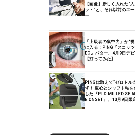
【画像】新しく入れた“
ット”と、それ以前のエ
ー
「上級者の集中力」が“視
に入る！PING『スコッ
EC』パター、4月9日デ
【打ってみた】
PINGは敢えて“ゼロトル
ず！ 重心とシャフト軸を
した『PLD MILLED SE AL
E ONSET』、10月9日
ー