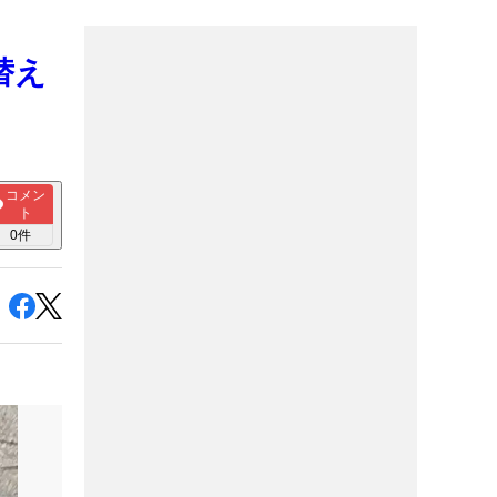
替え
コメン
ト
0
件