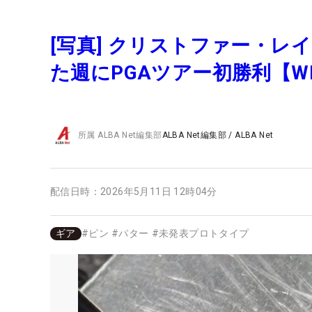
[写真] クリストファー・レイタ
た週にPGAツアー初勝利【WI
所属
ALBA Net編集部
ALBA Net編集部
/
ALBA Net
配信日時：
2026年5月11日 12時04分
ギア
#
ピン
#
パター
#
未発表プロトタイプ