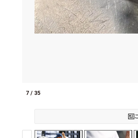
7
/
35