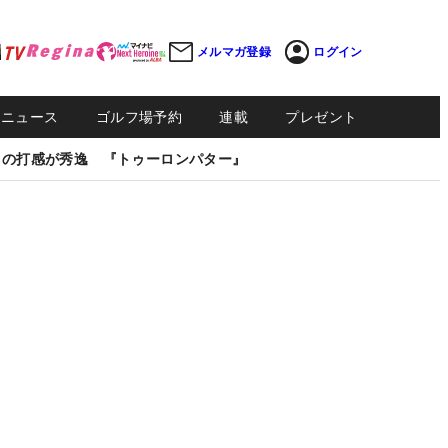
メルマガ登録
ログイン
Sニュース
ゴルフ場予約
連載
プレゼント
しの打感が秀逸 『トゥーロンパター』