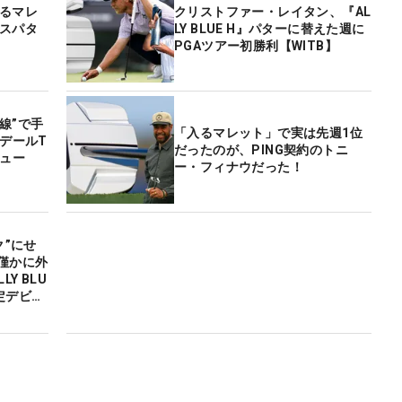
入るマレ
クリストファー・レイタン、『AL
ースパタ
LY BLUE H』パターに替えた週に
PGAツアー初勝利【WITB】
線”で手
「入るマレット」で実は先週1位
ツデールT
だったのが、PING契約のトニ
ビュー
ー・フィナウだった！
ク”にせ
僅かに外
LY BLU
限定デビュ