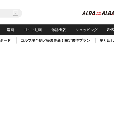
漫画
ゴルフ動画
雑誌出版
ショッピング
SN
ボード
ゴルフ場予約／毎週更新！限定優待プラン
削り出