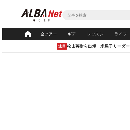
全ツアー
ギア
レッスン
ライフ
松山英樹ら出場 米男子リーダー
注目