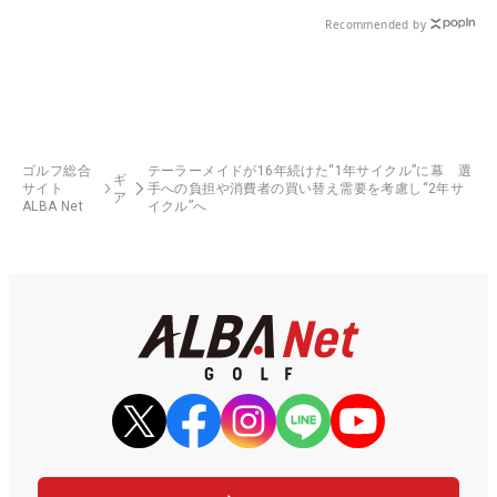
Recommended by
ゴルフ総合
テーラーメイドが16年続けた“1年サイクル”に幕 選
ギ
サイト
手への負担や消費者の買い替え需要を考慮し“2年サ
ア
ALBA Net
イクル”へ