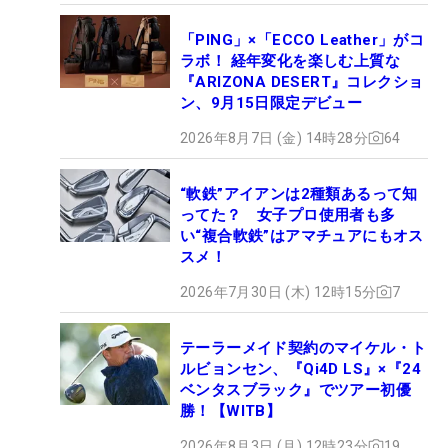
「PING」×「ECCO Leather」がコ
ラボ！ 経年変化を楽しむ上質な
『ARIZONA DESERT』コレクショ
ン、9月15日限定デビュー
2026年8月7日 (金) 14時28分
64
“軟鉄”アイアンは2種類あるって知
ってた？ 女子プロ使用者も多
い“複合軟鉄”はアマチュアにもオス
スメ！
2026年7月30日 (木) 12時15分
7
テーラーメイド契約のマイケル・ト
ルビョンセン、『Qi4D LS』×『24
ベンタスブラック』でツアー初優
勝！【WITB】
2026年8月3日 (月) 12時23分
19