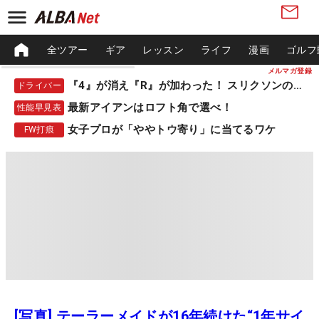
全ツアー
ギア
レッスン
ライフ
漫画
ゴルフ
メルマガ登録
『4』が消え『R』が加わった！ スリクソンの新作
ドライバー
最新アイアンはロフト角で選べ！
性能早見表
女子プロが「ややトウ寄り」に当てるワケ
FW打痕
[写真] テーラーメイドが16年続けた“1年サイ