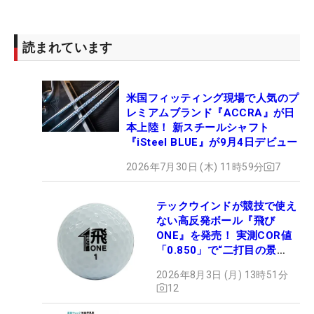
読まれています
米国フィッティング現場で人気のプ
レミアムブランド『ACCRA』が日
本上陸！ 新スチールシャフト
『iSteel BLUE』が9月4日デビュー
2026年7月30日 (木) 11時59分
7
テックウインドが競技で使え
ない高反発ボール『飛び
ONE』を発売！ 実測COR値
「0.850」で“二打目の景
色”が劇的に変わる!?
2026年8月3日 (月) 13時51分
12