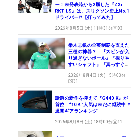
ー！未発表時から2勝した『ZXi
RKT LS』は、スリクソン史上No.1
ドライバー!?【打ってみた】
2026年8月5日 (水) 11時31分
83
桑木志帆の全英制覇を支えた
三種の神器？ 『スピンが入
り過ぎないボール』『振りや
すいシャフト』『真っすぐ飛
ぶドライバー』 #女子プロ
2026年8月4日 (火) 15時00分
セッティング
31
話題の新作を抑えて『G440 K』が
首位 “10Ｋ”人気は未だに継続中 #
週間ギアランキング
2026年8月8日 (土) 18時00分
11