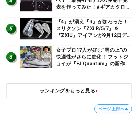
4
べ！ 最新41モデルの性能早見
表を作ってみた！#ギアカタログ
2026
『4』が消え『R』が加わった！
5
スリクソン『ZXi R/5/7』＆
『ZXiU』アイアンが9月12日デ
ビュー
女子プロ17人が好む“雲の上”の
6
快適性がさらに進化！ フットジ
ョイが『FJ Quantum』の新作を
発表、8月7日デビュー
ランキングをもっと見る
ページ上部へ