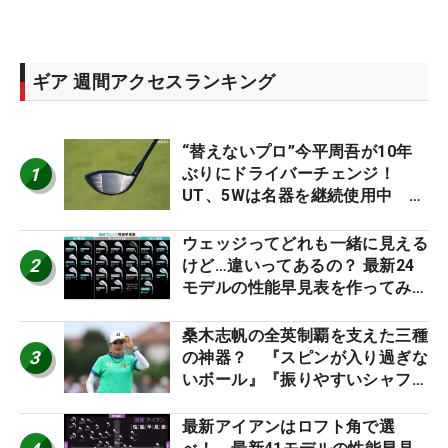
ギア 週間アクセスランキング
“替えないプロ”今平周吾が10年
1
ぶりにドライバーチェンジ！
UT、5Wは名器を継続使用中 #
男子プロセッティング
ウェッジってどれも一緒に見える
2
けど…違いってあるの？ 最新24
モデルの性能早見表を作ってみ
た #ギアカタログ2026
桑木志帆の全英制覇を支えた三種
3
の神器？ 『スピンが入り過ぎな
いボール』『振りやすいシャフ
ト』『真っすぐ飛ぶドライバ
ー』 #女子プロセッティング
最新アイアンはロフト角で選