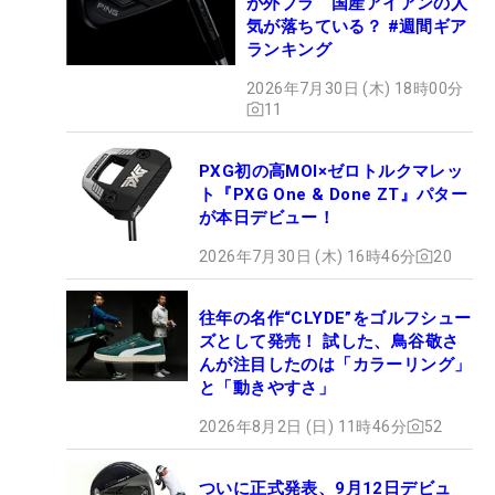
が外ブラ 国産アイアンの人
気が落ちている？ #週間ギア
ランキング
2026年7月30日 (木) 18時00分
11
PXG初の高MOI×ゼロトルクマレッ
ト『PXG One & Done ZT』パター
が本日デビュー！
2026年7月30日 (木) 16時46分
20
往年の名作“CLYDE”をゴルフシュー
ズとして発売！ 試した、鳥谷敬さ
んが注目したのは「カラーリング」
と「動きやすさ」
2026年8月2日 (日) 11時46分
52
ついに正式発表、9月12日デビュ