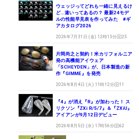
ウェッジってどれも一緒に見えるけ
ど…違いってあるの？ 最新24モデ
ルの性能早見表を作ってみた #ギ
アカタログ2026
2026年7月31日 (金) 12時15分
25
片岡尚之と契約！米カリフォルニア
発の高機能アイウェア
「SCHEYDEN」が、日本製造の新
作『GIMME』を発売
2026年8月4日 (火) 11時12分
11
『4』が消え『R』が加わった！ ス
リクソン『ZXi R/5/7』＆『ZXiU』
アイアンが9月12日デビュー
2026年8月5日 (水) 17時56分
62