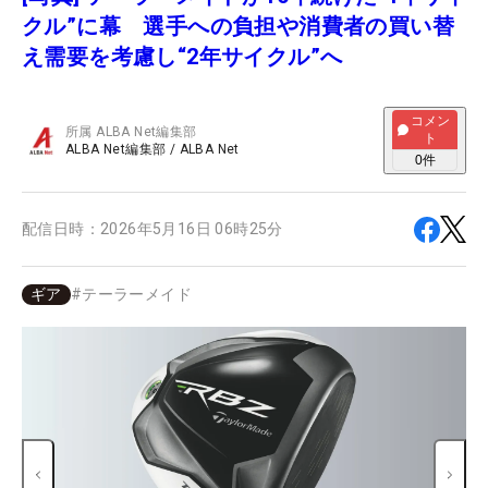
クル”に幕 選手への負担や消費者の買い替
え需要を考慮し“2年サイクル”へ
コメン
所属
ALBA Net編集部
ト
ALBA Net編集部
/
ALBA Net
0
件
配信日時：
2026年5月16日 06時25分
ギア
#
テーラーメイド