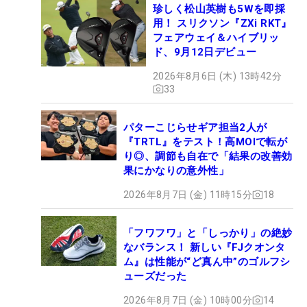
珍しく松山英樹も5Wを即採
用！ スリクソン『ZXi RKT』
フェアウェイ＆ハイブリッ
ド、9月12日デビュー
2026年8月6日 (木) 13時42分
33
パターこじらせギア担当2人が
『TRTL』をテスト！高MOIで転が
り◎、調節も自在で「結果の改善効
果にかなりの意外性」
2026年8月7日 (金) 11時15分
18
「フワフワ」と「しっかり」の絶妙
なバランス！ 新しい『FJクオンタ
ム』は性能が“ど真ん中”のゴルフシ
ューズだった
2026年8月7日 (金) 10時00分
14