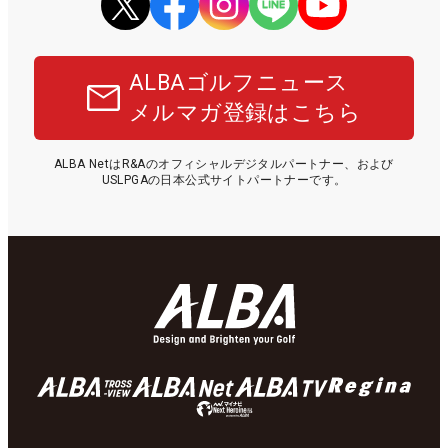
ALBAゴルフニュース
メルマガ登録はこちら
ALBA NetはR&Aのオフィシャルデジタルパートナー、および
USLPGAの日本公式サイトパートナーです。