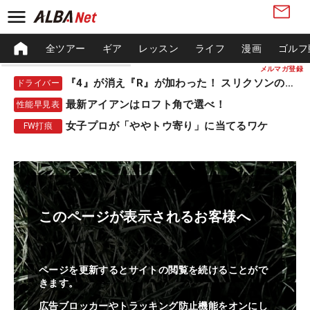
全ツアー
ギア
レッスン
ライフ
漫画
ゴルフ
メルマガ登録
『4』が消え『R』が加わった！ スリクソンの新作
ドライバー
最新アイアンはロフト角で選べ！
性能早見表
女子プロが「ややトウ寄り」に当てるワケ
FW打痕
このページが表示されるお客様へ
ページを更新するとサイトの閲覧を続けることがで
きます。
広告ブロッカーやトラッキング防止機能をオンにし