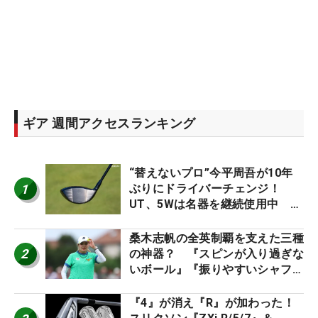
ギア 週間アクセスランキング
“替えないプロ”今平周吾が10年
1
ぶりにドライバーチェンジ！
UT、5Wは名器を継続使用中 #
男子プロセッティング
桑木志帆の全英制覇を支えた三種
2
の神器？ 『スピンが入り過ぎな
いボール』『振りやすいシャフ
ト』『真っすぐ飛ぶドライバ
ー』 #女子プロセッティング
『4』が消え『R』が加わった！