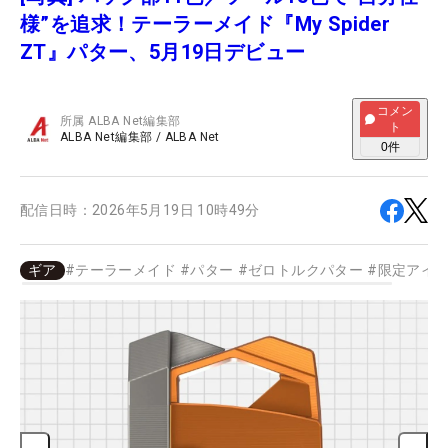
様”を追求！テーラーメイド『My Spider
ZT』パター、5月19日デビュー
コメン
所属
ALBA Net編集部
ト
ALBA Net編集部
/
ALBA Net
0
件
配信日時：
2026年5月19日 10時49分
ギア
#
テーラーメイド
#
パター
#
ゼロトルクパター
#
限定アイ