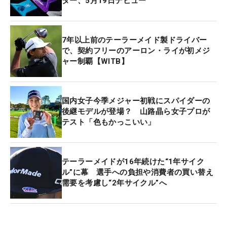
ター、5月19日デビュー
7年以上前のテーラーメイド製ドライバー
で、契約フリーのアーロン・ライが初メジ
ャー制覇【WITB】
国内女子今季メジャー初戦にスパイダーの
後継モデルが登場？ 山路晶ら女子プロが
テスト「色もかっこいい」
テーラーメイドが16年続けた“1年サイク
ル”に幕 選手への負担や消費者の買い替え
需要を考慮し“2年サイクル”へ