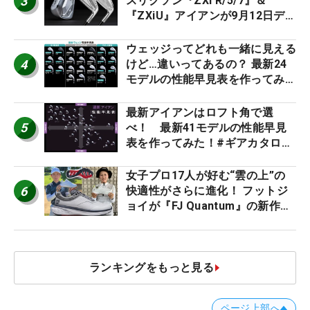
3
スリクソン『ZXi R/5/7』＆
『ZXiU』アイアンが9月12日デ
ビュー
ウェッジってどれも一緒に見える
4
けど…違いってあるの？ 最新24
モデルの性能早見表を作ってみ
た #ギアカタログ2026
最新アイアンはロフト角で選
5
べ！ 最新41モデルの性能早見
表を作ってみた！#ギアカタログ
2026
女子プロ17人が好む“雲の上”の
6
快適性がさらに進化！ フットジ
ョイが『FJ Quantum』の新作を
発表、8月7日デビュー
ランキングをもっと見る
ページ上部へ