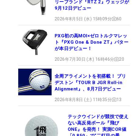
リーブランド『RTZ 2』ウェッジが
9月12日デビュー
2026年8月5日 (水) 15時09分
60
PXG初の高MOI×ゼロトルクマレッ
ト『PXG One & Done ZT』パター
が本日デビュー！
2026年7月30日 (木) 16時46分
20
全周アライメントを初搭載！ ブリ
ヂストン『TOUR B JGR Roll-in
Alignment』、8月7日デビュー
2026年8月8日 (土) 11時35分
13
テックウインドが競技で使え
ない高反発ボール『飛び
ONE』を発売！ 実測COR値
「0.850」で“二打目の景