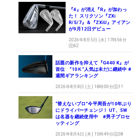
『4』が消え『R』が加わっ
た！ スリクソン『ZXi
R/5/7』＆『ZXiU』アイアン
が9月12日デビュー
2026年8月5日 (水) 17時56分
62
話題の新作を抑えて『G440 K』が
首位 “10Ｋ”人気は未だに継続中 #
週間ギアランキング
2026年8月8日 (土) 18時00分
11
“替えないプロ”今平周吾が10年ぶり
にドライバーチェンジ！ UT、5W
は名器を継続使用中 #男子プロセ
ッティング
2026年8月6日 (木) 15時49分
38