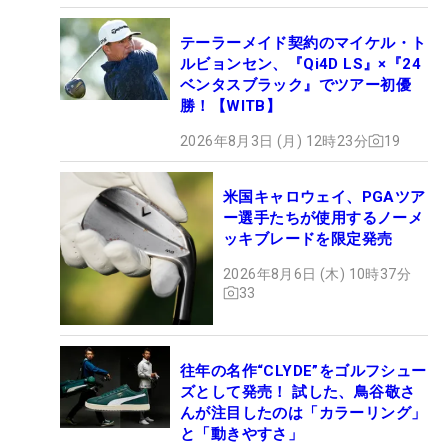
テーラーメイド契約のマイケル・ト
ルビョンセン、『Qi4D LS』×『24
ベンタスブラック』でツアー初優
勝！【WITB】
2026年8月3日 (月) 12時23分
19
米国キャロウェイ、PGAツア
ー選手たちが使用するノーメ
ッキブレードを限定発売
2026年8月6日 (木) 10時37分
33
往年の名作“CLYDE”をゴルフシュー
ズとして発売！ 試した、鳥谷敬さ
んが注目したのは「カラーリング」
と「動きやすさ」