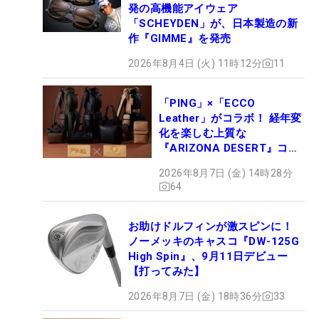
発の高機能アイウェア
「SCHEYDEN」が、日本製造の新
作『GIMME』を発売
2026年8月4日 (火) 11時12分
11
「PING」×「ECCO
Leather」がコラボ！ 経年変
化を楽しむ上質な
『ARIZONA DESERT』コレ
クション、9月15日限定デビ
2026年8月7日 (金) 14時28分
ュー
64
お助けドルフィンが激スピンに！
ノーメッキのキャスコ『DW-125G
High Spin』、9月11日デビュー
【打ってみた】
2026年8月7日 (金) 18時36分
33