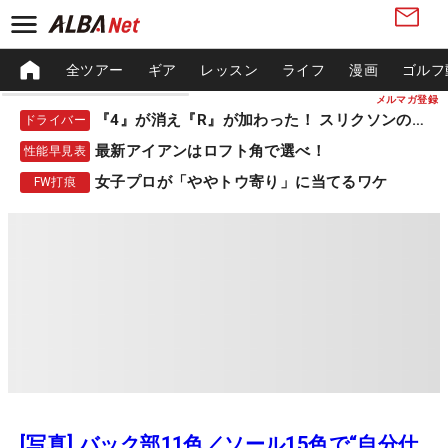
全ツアー
ギア
レッスン
ライフ
漫画
ゴルフ
メルマガ登録
『4』が消え『R』が加わった！ スリクソンの新作
ドライバー
最新アイアンはロフト角で選べ！
性能早見表
女子プロが「ややトウ寄り」に当てるワケ
FW打痕
[写真] バック部11色／ソール15色で“自分仕