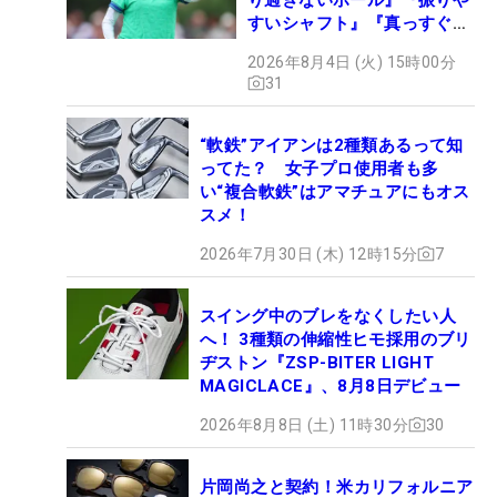
すいシャフト』『真っすぐ飛
ぶドライバー』 #女子プロ
2026年8月4日 (火) 15時00分
セッティング
31
“軟鉄”アイアンは2種類あるって知
ってた？ 女子プロ使用者も多
い“複合軟鉄”はアマチュアにもオス
スメ！
2026年7月30日 (木) 12時15分
7
スイング中のブレをなくしたい人
へ！ 3種類の伸縮性ヒモ採用のブリ
ヂストン『ZSP-BITER LIGHT
MAGICLACE』、8月8日デビュー
2026年8月8日 (土) 11時30分
30
片岡尚之と契約！米カリフォルニア