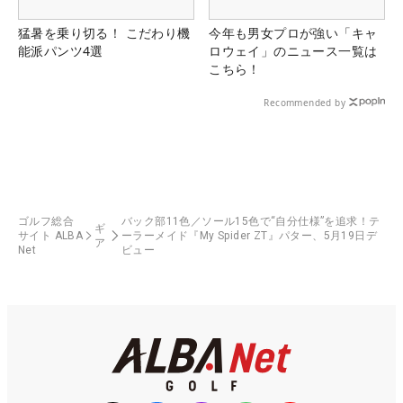
猛暑を乗り切る！ こだわり機
今年も男女プロが強い「キャ
能派パンツ4選
ロウェイ」のニュース一覧は
こちら！
Recommended by
ゴルフ総合
バック部11色／ソール15色で“自分仕様”を追求！テ
ギ
サイト ALBA
ーラーメイド『My Spider ZT』パター、5月19日デ
ア
Net
ビュー