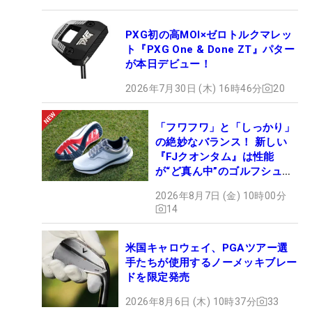
PXG初の高MOI×ゼロトルクマレッ
ト『PXG One & Done ZT』パター
が本日デビュー！
2026年7月30日 (木) 16時46分
20
「フワフワ」と「しっかり」
の絶妙なバランス！ 新しい
『FJクオンタム』は性能
が“ど真ん中”のゴルフシュー
ズだった
2026年8月7日 (金) 10時00分
14
米国キャロウェイ、PGAツアー選
手たちが使用するノーメッキブレー
ドを限定発売
2026年8月6日 (木) 10時37分
33