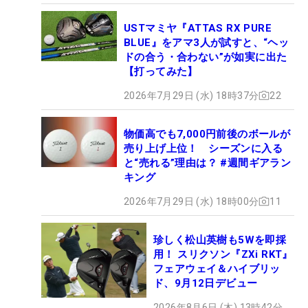
USTマミヤ『ATTAS RX PURE
BLUE』をアマ3人が試すと、“ヘッ
ドの合う・合わない”が如実に出た
【打ってみた】
2026年7月29日 (水) 18時37分
22
物価高でも7,000円前後のボールが
売り上げ上位！ シーズンに入る
と“売れる”理由は？ #週間ギアラン
キング
2026年7月29日 (水) 18時00分
11
珍しく松山英樹も5Wを即採
用！ スリクソン『ZXi RKT』
フェアウェイ＆ハイブリッ
ド、9月12日デビュー
2026年8月6日 (木) 13時42分