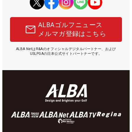
ALBAゴルフニュース
メルマガ登録はこちら
ALBA NetはR&Aのオフィシャルデジタルパートナー、および
USLPGAの日本公式サイトパートナーです。