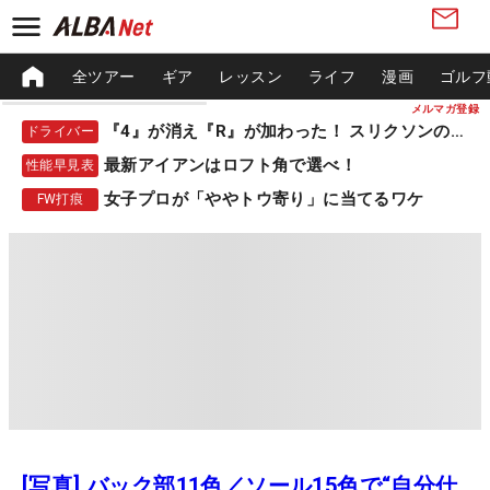
全ツアー
ギア
レッスン
ライフ
漫画
ゴルフ
メルマガ登録
『4』が消え『R』が加わった！ スリクソンの新作
ドライバー
最新アイアンはロフト角で選べ！
性能早見表
女子プロが「ややトウ寄り」に当てるワケ
FW打痕
[写真] バック部11色／ソール15色で“自分仕