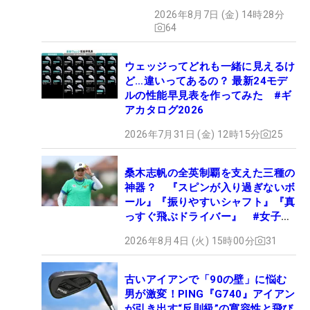
クション、9月15日限定デビ
2026年8月7日 (金) 14時28分
ュー
64
ウェッジってどれも一緒に見えるけ
ど…違いってあるの？ 最新24モデ
ルの性能早見表を作ってみた #ギ
アカタログ2026
2026年7月31日 (金) 12時15分
25
桑木志帆の全英制覇を支えた三種の
神器？ 『スピンが入り過ぎないボ
ール』『振りやすいシャフト』『真
っすぐ飛ぶドライバー』 #女子プ
ロセッティング
2026年8月4日 (火) 15時00分
31
古いアイアンで「90の壁」に悩む
男が激変！PING『G740』アイアン
が引き出す“反則級”の寛容性と飛び