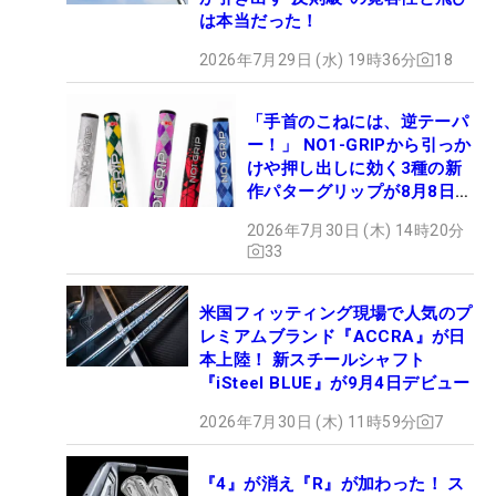
は本当だった！
2026年7月29日 (水) 19時36分
18
「手首のこねには、逆テーパ
ー！」 NO1-GRIPから引っか
けや押し出しに効く3種の新
作パターグリップが8月8日デ
ビュー
2026年7月30日 (木) 14時20分
33
米国フィッティング現場で人気のプ
レミアムブランド『ACCRA』が日
本上陸！ 新スチールシャフト
『iSteel BLUE』が9月4日デビュー
2026年7月30日 (木) 11時59分
7
『4』が消え『R』が加わった！ ス