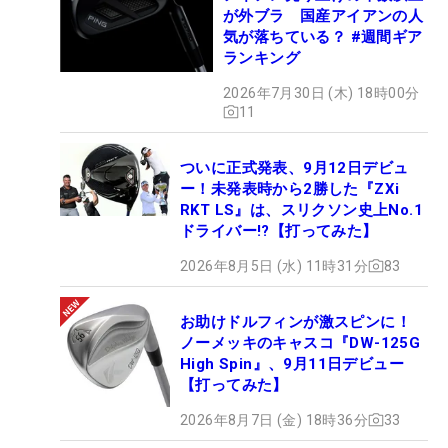
が外ブラ 国産アイアンの人
気が落ちている？ #週間ギア
ランキング
2026年7月30日 (木) 18時00分
11
ついに正式発表、9月12日デビュ
ー！未発表時から2勝した『ZXi
RKT LS』は、スリクソン史上No.1
ドライバー!?【打ってみた】
2026年8月5日 (水) 11時31分
83
お助けドルフィンが激スピンに！
ノーメッキのキャスコ『DW-125G
High Spin』、9月11日デビュー
【打ってみた】
2026年8月7日 (金) 18時36分
33