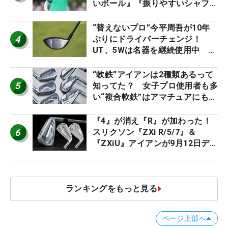
いボール』『振りやすいシャフ
ト』『真っすぐ飛ぶドライバ
ー』 #女子プロセッティング
“替えないプロ”今平周吾が10年
4
ぶりにドライバーチェンジ！
UT、5Wは名器を継続使用中 #
男子プロセッティング
“軟鉄”アイアンは2種類あるって
5
知ってた？ 女子プロ使用者も多
い“複合軟鉄”はアマチュアにもオ
ススメ！
『4』が消え『R』が加わった！
6
スリクソン『ZXi R/5/7』＆
『ZXiU』アイアンが9月12日デ
ビュー
ランキングをもっと見る
ページ上部へ