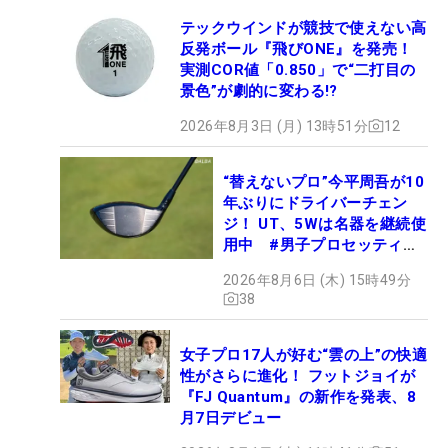
テックウインドが競技で使えない高
反発ボール『飛びONE』を発売！
実測COR値「0.850」で“二打目の
景色”が劇的に変わる!?
2026年8月3日 (月) 13時51分
12
“替えないプロ”今平周吾が10
年ぶりにドライバーチェン
ジ！ UT、5Wは名器を継続使
用中 #男子プロセッティン
グ
2026年8月6日 (木) 15時49分
38
女子プロ17人が好む“雲の上”の快適
性がさらに進化！ フットジョイが
『FJ Quantum』の新作を発表、8
月7日デビュー