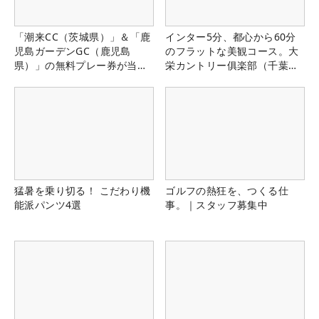
「潮来CC（茨城県）」＆「鹿
インター5分、都心から60分
児島ガーデンGC（鹿児島
のフラットな美観コース。大
県）」の無料プレー券が当た
栄カントリー俱楽部（千葉
る！！
県）
猛暑を乗り切る！ こだわり機
ゴルフの熱狂を、つくる仕
能派パンツ4選
事。｜スタッフ募集中