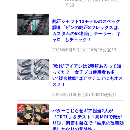
33
純正シャフト12モデルのスペック
調査「ピンの純正Sフレックスは、
カスタムの6X相当」テーラー、キ
ャロ…もチェック！
2026年8月5日 (水) 16時15分
13
“軟鉄”アイアンは2種類あるって知
ってた？ 女子プロ使用者も多
い“複合軟鉄”はアマチュアにもオス
スメ！
2026年7月30日 (木) 12時15分
7
パターこじらせギア担当2人が
『TRTL』をテスト！高MOIで転が
り◎、調節も自在で「結果の改善効
果にかなりの意外性」