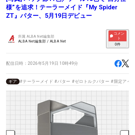
様”を追求！テーラーメイド『My Spider
ZT』パター、5月19日デビュー
コメン
所属
ALBA Net編集部
ト
ALBA Net編集部
/
ALBA Net
0
件
配信日時：
2026年5月19日 10時49分
ギア
#
テーラーメイド
#
パター
#
ゼロトルクパター
#
限定アイ