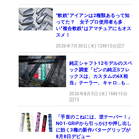
“軟鉄”アイアンは2種類あるって知
ってた？ 女子プロ使用者も多
い“複合軟鉄”はアマチュアにもオス
スメ！
2026年7月30日 (木) 12時15分
7
純正シャフト12モデルのスペ
ック調査「ピンの純正Sフレ
ックスは、カスタムの6X相
当」テーラー、キャロ…もチ
ェック！
2026年8月5日 (水) 16時15分
13
「手首のこねには、逆テーパー！」
NO1-GRIPから引っかけや押し出し
に効く3種の新作パターグリップが
8月8日デビュー