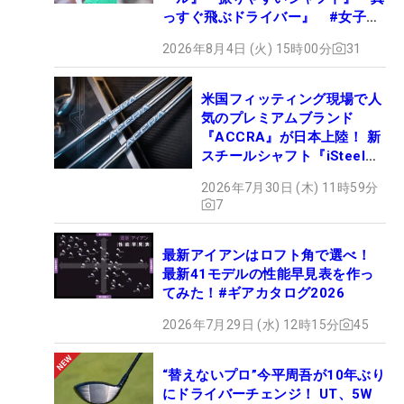
っすぐ飛ぶドライバー』 #女子プ
ロセッティング
2026年8月4日 (火) 15時00分
31
米国フィッティング現場で人
気のプレミアムブランド
『ACCRA』が日本上陸！ 新
スチールシャフト『iSteel
BLUE』が9月4日デビュー
2026年7月30日 (木) 11時59分
7
最新アイアンはロフト角で選べ！
最新41モデルの性能早見表を作っ
てみた！#ギアカタログ2026
2026年7月29日 (水) 12時15分
45
“替えないプロ”今平周吾が10年ぶり
にドライバーチェンジ！ UT、5W