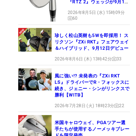
『RTZ 2』ウェッジが9月12
日デビュー
2026年8月5日 (水) 15時09分
60
珍しく松山英樹も5Wを即採用！ ス
リクソン『ZXi RKT』フェアウェイ
＆ハイブリッド、9月12日デビュー
2026年8月6日 (木) 13時42分
33
風に強い!? 未発表の『ZXi RKT
LS』ドライバーでR・フォックスに
続き、ジェニー・シンがリンクスで
勝利【WITB】
2026年7月28日 (火) 18時23分
22
米国キャロウェイ、PGAツアー選
手たちが使用するノーメッキブレー
ドを限定発売