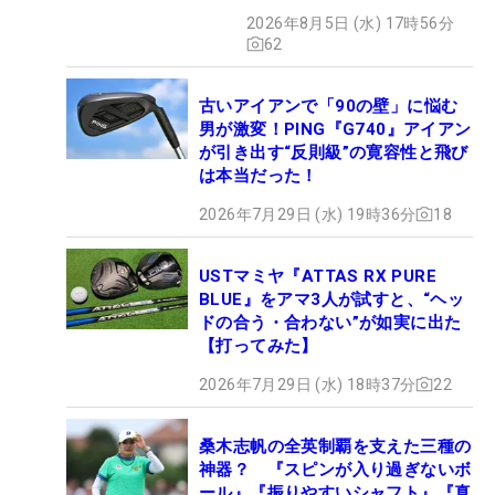
2026年8月5日 (水) 17時56分
62
古いアイアンで「90の壁」に悩む
男が激変！PING『G740』アイアン
が引き出す“反則級”の寛容性と飛び
は本当だった！
2026年7月29日 (水) 19時36分
18
USTマミヤ『ATTAS RX PURE
BLUE』をアマ3人が試すと、“ヘッ
ドの合う・合わない”が如実に出た
【打ってみた】
2026年7月29日 (水) 18時37分
22
桑木志帆の全英制覇を支えた三種の
神器？ 『スピンが入り過ぎないボ
ール』『振りやすいシャフト』『真