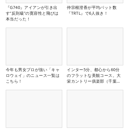
『G740』アイアンが引き出
仲宗根澄香が平均パット数
す“反則級”の寛容性と飛びは
『TRTL』で6人抜き！
本当だった！
今年も男女プロが強い「キャ
インター5分、都心から60分
ロウェイ」のニュース一覧は
のフラットな美観コース。大
こちら！
栄カントリー俱楽部（千葉
県）