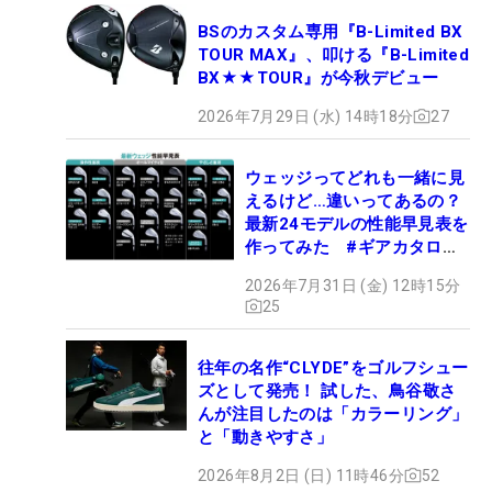
BSのカスタム専用『B-Limited BX
TOUR MAX』、叩ける『B-Limited
BX★★TOUR』が今秋デビュー
2026年7月29日 (水) 14時18分
27
ウェッジってどれも一緒に見
えるけど…違いってあるの？
最新24モデルの性能早見表を
作ってみた #ギアカタログ
2026
2026年7月31日 (金) 12時15分
25
往年の名作“CLYDE”をゴルフシュー
ズとして発売！ 試した、鳥谷敬さ
んが注目したのは「カラーリング」
と「動きやすさ」
2026年8月2日 (日) 11時46分
52