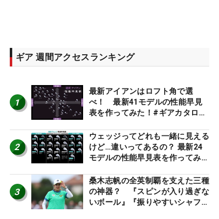
ギア 週間アクセスランキング
最新アイアンはロフト角で選
1
べ！ 最新41モデルの性能早見
表を作ってみた！#ギアカタログ
2026
ウェッジってどれも一緒に見える
2
けど…違いってあるの？ 最新24
モデルの性能早見表を作ってみ
た #ギアカタログ2026
桑木志帆の全英制覇を支えた三種
3
の神器？ 『スピンが入り過ぎな
いボール』『振りやすいシャフ
ト』『真っすぐ飛ぶドライバ