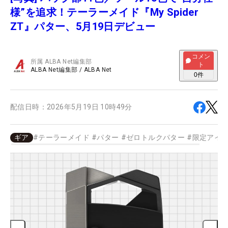
様”を追求！テーラーメイド『My Spider
ZT』パター、5月19日デビュー
コメン
所属
ALBA Net編集部
ト
ALBA Net編集部
/
ALBA Net
0
件
配信日時：
2026年5月19日 10時49分
ギア
#
テーラーメイド
#
パター
#
ゼロトルクパター
#
限定アイ