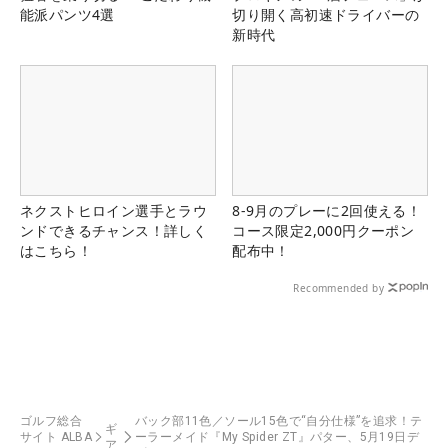
能派パンツ4選
切り開く高初速ドライバーの
新時代
ネクストヒロイン選手とラウ
8-9月のプレーに2回使える！
ンドできるチャンス！詳しく
コース限定2,000円クーポン
はこちら！
配布中！
Recommended by
ゴルフ総合
バック部11色／ソール15色で“自分仕様”を追求！テ
ギ
サイト ALBA
ーラーメイド『My Spider ZT』パター、5月19日デ
ア