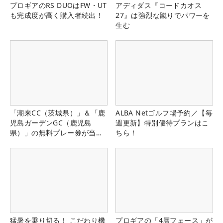
プロギアのRS DUOはFW・UT
アディダス『コードカオス
も完成度が高く購入者続出！
27』は強烈な蹴りでパワーを
生む
「潮来CC（茨城県）」＆「鹿
ALBA Netゴルフ場予約／【毎
児島ガーデンGC（鹿児島
週更新】特別優待プランはこ
県）」の無料プレー券が当た
ちら！
る！！
猛暑を乗り切る！ こだわり機
プロギアの「4層フェース」が