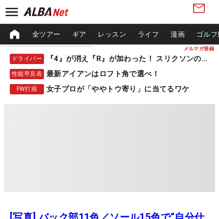
全ツアー
ギア
レッスン
ライフ
漫画
ゴルフ
メルマガ登録
『4』が消え『R』が加わった！ スリクソンの新作
ドライバー
最新アイアンはロフト角で選べ！
性能早見表
女子プロが「ややトウ寄り」に当てるワケ
FW打痕
[写真] バック部11色／ソール15色で“自分仕