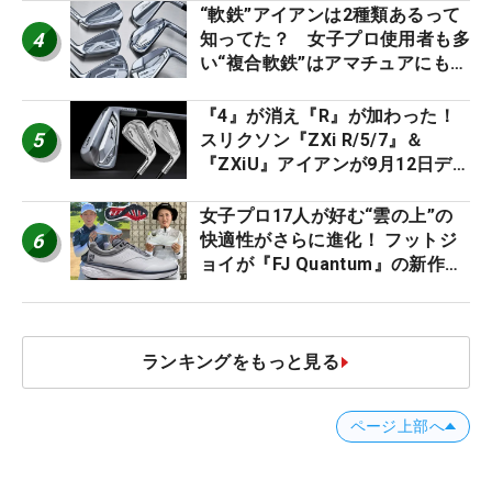
ー』 #女子プロセッティング
“軟鉄”アイアンは2種類あるって
4
知ってた？ 女子プロ使用者も多
い“複合軟鉄”はアマチュアにもオ
ススメ！
『4』が消え『R』が加わった！
5
スリクソン『ZXi R/5/7』＆
『ZXiU』アイアンが9月12日デ
ビュー
女子プロ17人が好む“雲の上”の
6
快適性がさらに進化！ フットジ
ョイが『FJ Quantum』の新作を
発表、8月7日デビュー
ランキングをもっと見る
ページ上部へ