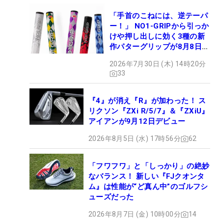
「手首のこねには、逆テーパ
ー！」 NO1-GRIPから引っか
けや押し出しに効く3種の新
作パターグリップが8月8日デ
ビュー
2026年7月30日 (木) 14時20分
33
『4』が消え『R』が加わった！ ス
リクソン『ZXi R/5/7』＆『ZXiU』
アイアンが9月12日デビュー
2026年8月5日 (水) 17時56分
62
「フワフワ」と「しっかり」の絶妙
なバランス！ 新しい『FJクオンタ
ム』は性能が“ど真ん中”のゴルフシ
ューズだった
2026年8月7日 (金) 10時00分
14