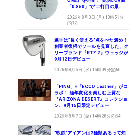
ONE』を発売！ 実測COR値
「0.850」で“二打目の景
色”が劇的に変わる!?
2026年8月3日 (月) 13時51分
12
選手は“長く使える”点をべた褒め！
創業者復帰でソールを見直した、ク
リーブランド『RTZ 2』ウェッジが
9月12日デビュー
2026年8月5日 (水) 15時09分
60
「PING」×「ECCO Leather」がコ
ラボ！ 経年変化を楽しむ上質な
『ARIZONA DESERT』コレクショ
ン、9月15日限定デビュー
2026年8月7日 (金) 14時28分
64
“軟鉄”アイアンは2種類あるって知