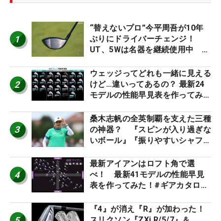
“替えないプロ”今平周吾が10年
1
ぶりにドライバーチェンジ！
UT、5Wは名器を継続使用中 #
男子プロセッティング
ウェッジってどれも一緒に見える
2
けど…違いってあるの？ 最新24
モデルの性能早見表を作ってみ
た #ギアカタログ2026
桑木志帆の全英制覇を支えた三種
3
の神器？ 『スピンが入り過ぎな
いボール』『振りやすいシャフ
ト』『真っすぐ飛ぶドライバ
ー』 #女子プロセッティング
最新アイアンはロフト角で選
4
べ！ 最新41モデルの性能早見
表を作ってみた！#ギアカタログ
2026
『4』が消え『R』が加わった！
5
スリクソン『ZXi R/5/7』＆