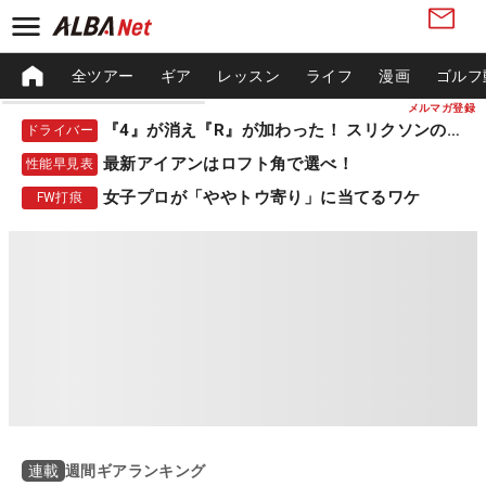
全ツアー
ギア
レッスン
ライフ
漫画
ゴルフ
メルマガ登録
『4』が消え『R』が加わった！ スリクソンの新作
ドライバー
最新アイアンはロフト角で選べ！
性能早見表
女子プロが「ややトウ寄り」に当てるワケ
FW打痕
週間ギアランキング
連載