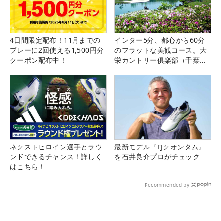
4日間限定配布！11月までの
インター5分、都心から60分
プレーに2回使える1,500円分
のフラットな美観コース。大
クーポン配布中！
栄カントリー俱楽部（千葉
県）
ネクストヒロイン選手とラウ
最新モデル『FJクオンタム』
ンドできるチャンス！詳しく
を石井良介プロがチェック
はこちら！
Recommended by