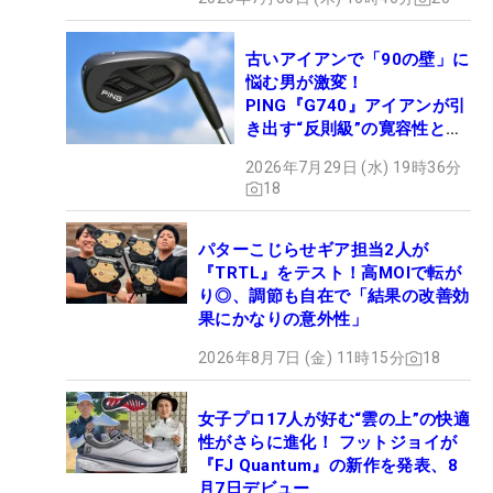
古いアイアンで「90の壁」に
悩む男が激変！
PING『G740』アイアンが引
き出す“反則級”の寛容性と飛
びは本当だった！
2026年7月29日 (水) 19時36分
18
パターこじらせギア担当2人が
『TRTL』をテスト！高MOIで転が
り◎、調節も自在で「結果の改善効
果にかなりの意外性」
2026年8月7日 (金) 11時15分
18
女子プロ17人が好む“雲の上”の快適
性がさらに進化！ フットジョイが
『FJ Quantum』の新作を発表、8
月7日デビュー