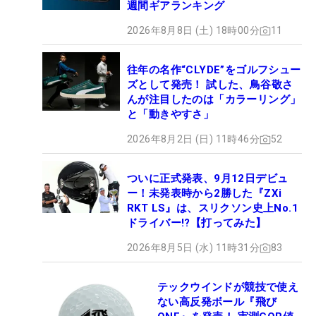
週間ギアランキング
2026年8月8日 (土) 18時00分
11
往年の名作“CLYDE”をゴルフシュー
ズとして発売！ 試した、鳥谷敬さ
んが注目したのは「カラーリング」
と「動きやすさ」
2026年8月2日 (日) 11時46分
52
ついに正式発表、9月12日デビュ
ー！未発表時から2勝した『ZXi
RKT LS』は、スリクソン史上No.1
ドライバー!?【打ってみた】
2026年8月5日 (水) 11時31分
83
テックウインドが競技で使え
ない高反発ボール『飛び