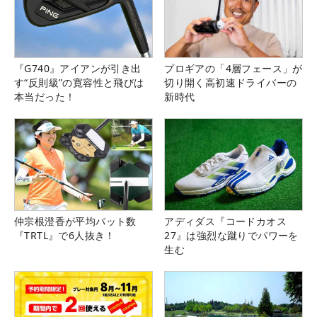
『G740』アイアンが引き出
プロギアの「4層フェース」が
す“反則級”の寛容性と飛びは
切り開く高初速ドライバーの
本当だった！
新時代
仲宗根澄香が平均パット数
アディダス『コードカオス
『TRTL』で6人抜き！
27』は強烈な蹴りでパワーを
生む