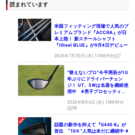
読まれています
米国フィッティング現場で人気のプ
レミアムブランド『ACCRA』が日
本上陸！ 新スチールシャフト
『iSteel BLUE』が9月4日デビュー
2026年7月30日 (木) 11時59分
7
“替えないプロ”今平周吾が10
年ぶりにドライバーチェン
ジ！ UT、5Wは名器を継続使
用中 #男子プロセッティン
グ
2026年8月6日 (木) 15時49分
38
話題の新作を抑えて『G440 K』が
首位 “10Ｋ”人気は未だに継続中 #