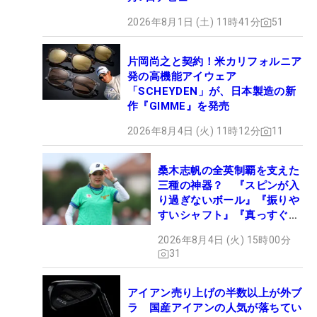
2026年8月1日 (土) 11時41分
51
片岡尚之と契約！米カリフォルニア
発の高機能アイウェア
「SCHEYDEN」が、日本製造の新
作『GIMME』を発売
2026年8月4日 (火) 11時12分
11
桑木志帆の全英制覇を支えた
三種の神器？ 『スピンが入
り過ぎないボール』『振りや
すいシャフト』『真っすぐ飛
ぶドライバー』 #女子プロ
2026年8月4日 (火) 15時00分
セッティング
31
アイアン売り上げの半数以上が外ブ
ラ 国産アイアンの人気が落ちてい