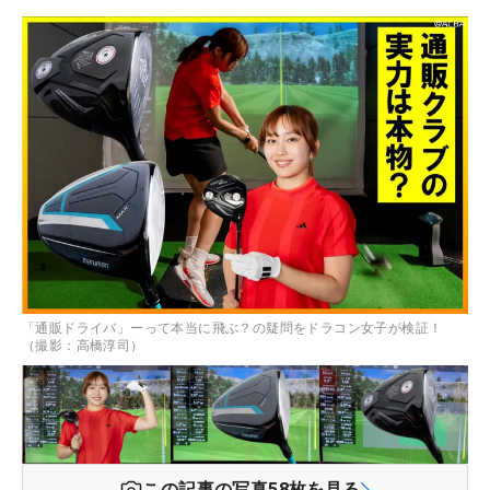
「通販ドライバ」ーって本当に飛ぶ？の疑問をドラコン女子が検証！
（撮影：高橋淳司）
この記事の写真
58
枚を見る