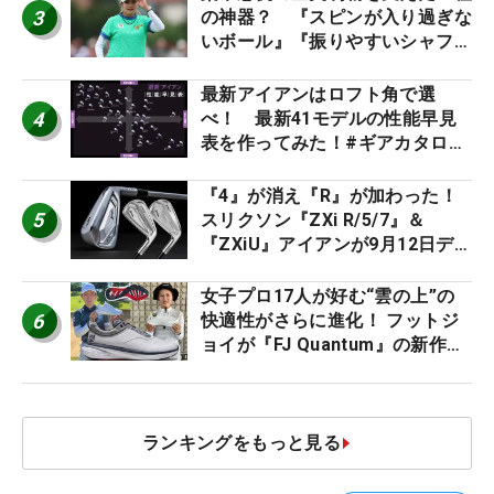
3
の神器？ 『スピンが入り過ぎな
いボール』『振りやすいシャフ
ト』『真っすぐ飛ぶドライバ
ー』 #女子プロセッティング
最新アイアンはロフト角で選
4
べ！ 最新41モデルの性能早見
表を作ってみた！#ギアカタログ
2026
『4』が消え『R』が加わった！
5
スリクソン『ZXi R/5/7』＆
『ZXiU』アイアンが9月12日デ
ビュー
女子プロ17人が好む“雲の上”の
6
快適性がさらに進化！ フットジ
ョイが『FJ Quantum』の新作を
発表、8月7日デビュー
ランキングをもっと見る