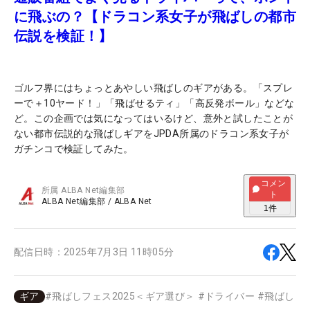
に飛ぶの？【ドラコン系女子が飛ばしの都市
伝説を検証！】
ゴルフ界にはちょっとあやしい飛ばしのギアがある。「スプレ
ーで＋10ヤード！」「飛ばせるティ」「高反発ボール」などな
ど。この企画では気になってはいるけど、意外と試したことが
ない都市伝説的な飛ばしギアをJPDA所属のドラコン系女子が
ガチンコで検証してみた。
コメン
所属
ALBA Net編集部
ト
ALBA Net編集部
/
ALBA Net
1
件
配信日時：
2025年7月3日 11時05分
ギア
#
飛ばしフェス2025＜ギア選び＞
#
ドライバー
#
飛ばし