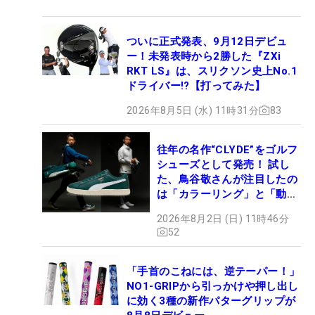
ついに正式発表、9月12日デビュ
ー！未発表時から2勝した『ZXi
RKT LS』は、スリクソン史上No.1
ドライバー!?【打ってみた】
2026年8月5日 (水) 11時31分
83
往年の名作“CLYDE”をゴルフ
シューズとして発売！ 試し
た、鳥谷敬さんが注目したの
は「カラーリング」と「動き
やすさ」
2026年8月2日 (日) 11時46分
52
「手首のこねには、逆テーパー！」
NO1-GRIPから引っかけや押し出し
に効く3種の新作パターグリップが