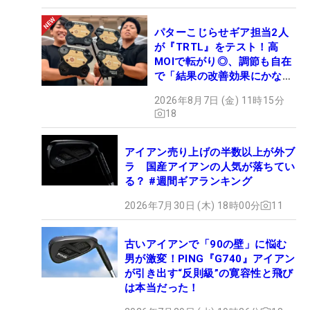
パターこじらせギア担当2人
が『TRTL』をテスト！高
MOIで転がり◎、調節も自在
で「結果の改善効果にかなり
の意外性」
2026年8月7日 (金) 11時15分
18
アイアン売り上げの半数以上が外ブ
ラ 国産アイアンの人気が落ちてい
る？ #週間ギアランキング
2026年7月30日 (木) 18時00分
11
古いアイアンで「90の壁」に悩む
男が激変！PING『G740』アイアン
が引き出す“反則級”の寛容性と飛び
は本当だった！