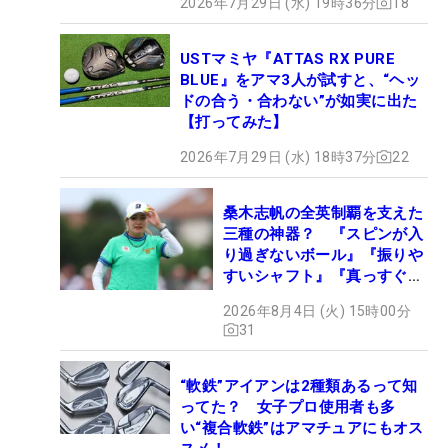
2026年7月29日 (水) 19時36分
18
USTマミヤ『ATTAS RX PURE
BLUE』をアマ3人が試すと、“ヘッ
ドの合う・合わない”が如実に出た
【打ってみた】
2026年7月29日 (水) 18時37分
22
桑木志帆の全英制覇を支えた
三種の神器？ 『スピンが入
り過ぎないボール』『振りや
すいシャフト』『真っすぐ飛
ぶドライバー』 #女子プロ
2026年8月4日 (火) 15時00分
セッティング
31
“軟鉄”アイアンは2種類あるって知
ってた？ 女子プロ使用者も多
い“複合軟鉄”はアマチュアにもオス