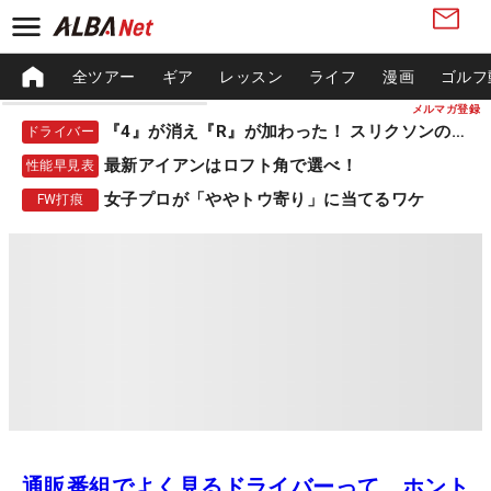
全ツアー
ギア
レッスン
ライフ
漫画
ゴルフ
メルマガ登録
『4』が消え『R』が加わった！ スリクソンの新作
ドライバー
最新アイアンはロフト角で選べ！
性能早見表
女子プロが「ややトウ寄り」に当てるワケ
FW打痕
通販番組でよく見るドライバーって、ホント