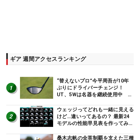
ギア 週間アクセスランキング
“替えないプロ”今平周吾が10年
1
ぶりにドライバーチェンジ！
UT、5Wは名器を継続使用中 #
男子プロセッティング
ウェッジってどれも一緒に見える
2
けど…違いってあるの？ 最新24
モデルの性能早見表を作ってみ
た #ギアカタログ2026
桑木志帆の全英制覇を支えた三種