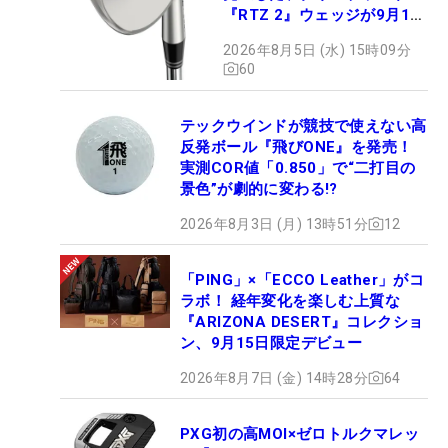
『RTZ 2』ウェッジが9月12
日デビュー
2026年8月5日 (水) 15時09分
60
テックウインドが競技で使えない高
反発ボール『飛びONE』を発売！
実測COR値「0.850」で“二打目の
景色”が劇的に変わる!?
2026年8月3日 (月) 13時51分
12
「PING」×「ECCO Leather」がコ
ラボ！ 経年変化を楽しむ上質な
『ARIZONA DESERT』コレクショ
ン、9月15日限定デビュー
2026年8月7日 (金) 14時28分
64
PXG初の高MOI×ゼロトルクマレッ