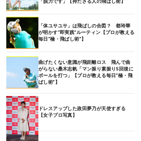
「脱力です」【持たざる人の飛ばし術】
「体ユサユサ」は飛ばしの合図？ 都玲華
が明かす“即実践”ルーティン【プロが教える
毎日“極・飛ばし術”】
曲げたくない意識が飛距離ロス 飛んで曲
がらない桑木志帆「マン振り素振り5回後に
ボールを打つ」【プロが教える毎日“極・飛
ばし術”】
ドレスアップした政田夢乃が天使すぎる
【女子プロ写真】