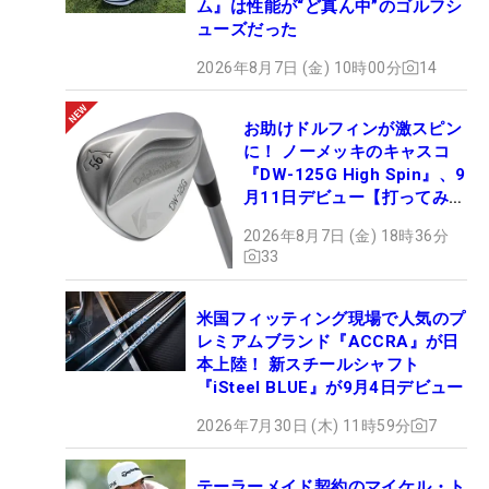
ム』は性能が“ど真ん中”のゴルフシ
ューズだった
2026年8月7日 (金) 10時00分
14
お助けドルフィンが激スピン
に！ ノーメッキのキャスコ
『DW-125G High Spin』、9
月11日デビュー【打ってみ
た】
2026年8月7日 (金) 18時36分
33
米国フィッティング現場で人気のプ
レミアムブランド『ACCRA』が日
本上陸！ 新スチールシャフト
『iSteel BLUE』が9月4日デビュー
2026年7月30日 (木) 11時59分
7
テーラーメイド契約のマイケル・ト