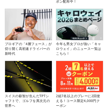
ポン配布中！
プロギアの「4層フェース」が
今年も男女プロが強い「キャ
切り開く高初速ドライバーの
ロウェイ」のニュース一覧は
新時代
こちら！
スイスの叡智が生んだTPTシ
2組7名以上のプレーに2回使
ャフトで、ゴルフを異次元の
える！コース限定4,000円ク
世界へ
ーポン