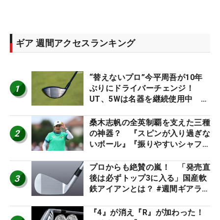
ギア 週間アクセスランキング
“替えないプロ”今平周吾が10年
1
ぶりにドライバーチェンジ！
UT、5Wは名器を継続使用中 #
男子プロセッティング
桑木志帆の全英制覇を支えた三種
2
の神器？ 『スピンが入り過ぎな
いボール』『振りやすいシャフ
ト』『真っすぐ飛ぶドライバ
ー』 #女子プロセッティング
プロからも絶賛の嵐！ 「発売直
3
後は必ずトップ3に入る」国産軟
鉄アイアンとは？ #週間ギアラン
キング
『4』が消え『R』が加わった！