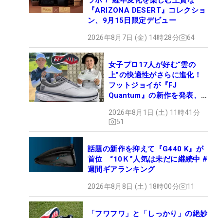
『ARIZONA DESERT』コレクショ
ン、9月15日限定デビュー
2026年8月7日 (金) 14時28分
64
女子プロ17人が好む“雲の
上”の快適性がさらに進化！
フットジョイが『FJ
Quantum』の新作を発表、8
月7日デビュー
2026年8月1日 (土) 11時41分
51
話題の新作を抑えて『G440 K』が
首位 “10Ｋ”人気は未だに継続中 #
週間ギアランキング
2026年8月8日 (土) 18時00分
11
「フワフワ」と「しっかり」の絶妙