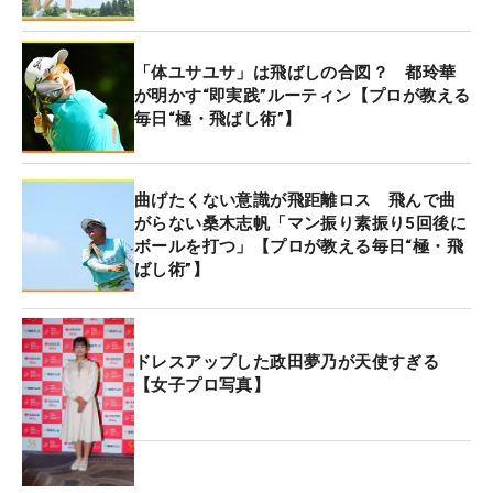
「体ユサユサ」は飛ばしの合図？ 都玲華
が明かす“即実践”ルーティン【プロが教える
毎日“極・飛ばし術”】
曲げたくない意識が飛距離ロス 飛んで曲
がらない桑木志帆「マン振り素振り5回後に
ボールを打つ」【プロが教える毎日“極・飛
ばし術”】
ドレスアップした政田夢乃が天使すぎる
【女子プロ写真】