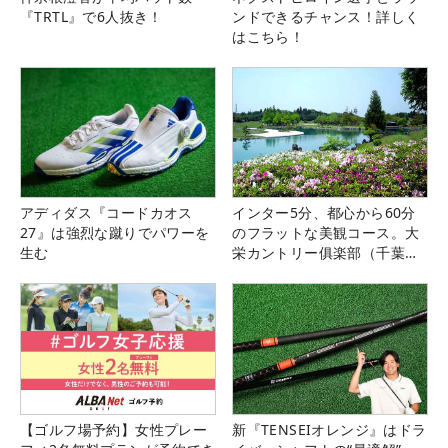
『TRTL』で6人抜き！
ンドできるチャンス！詳しく
はこちら！
アディダス『コードカオス
インター5分、都心から60分
27』は強烈な蹴りでパワーを
のフラットな美観コース。大
生む
栄カントリー俱楽部（千葉
県）
【ゴルフ場予約】女性プレー
新『TENSEIオレンジ』はドラ