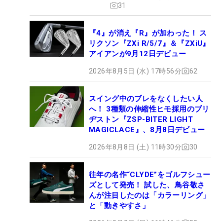
31
『4』が消え『R』が加わった！ ス
リクソン『ZXi R/5/7』＆『ZXiU』
アイアンが9月12日デビュー
2026年8月5日 (水) 17時56分
62
スイング中のブレをなくしたい人
へ！ 3種類の伸縮性ヒモ採用のブリ
ヂストン『ZSP-BITER LIGHT
MAGICLACE』、8月8日デビュー
2026年8月8日 (土) 11時30分
30
往年の名作“CLYDE”をゴルフシュー
ズとして発売！ 試した、鳥谷敬さ
んが注目したのは「カラーリング」
と「動きやすさ」