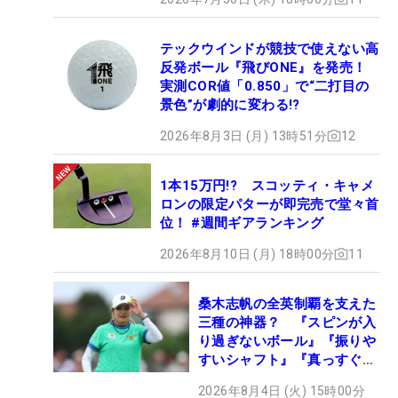
テックウインドが競技で使えない高
反発ボール『飛びONE』を発売！
実測COR値「0.850」で“二打目の
景色”が劇的に変わる!?
2026年8月3日 (月) 13時51分
12
1本15万円!? スコッティ・キャメ
ロンの限定パターが即完売で堂々首
位！ #週間ギアランキング
2026年8月10日 (月) 18時00分
11
桑木志帆の全英制覇を支えた
三種の神器？ 『スピンが入
り過ぎないボール』『振りや
すいシャフト』『真っすぐ飛
ぶドライバー』 #女子プロ
2026年8月4日 (火) 15時00分
セッティング