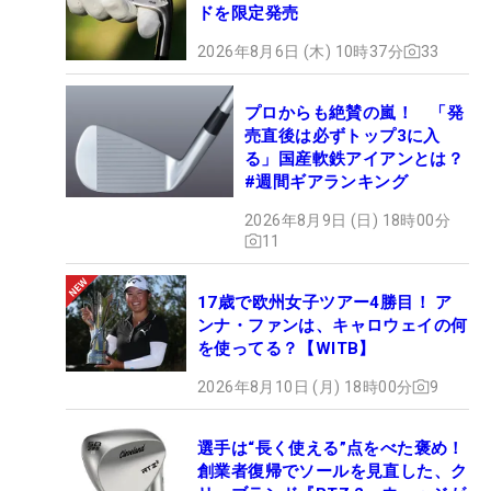
ドを限定発売
2026年8月6日 (木) 10時37分
33
プロからも絶賛の嵐！ 「発
売直後は必ずトップ3に入
る」国産軟鉄アイアンとは？
#週間ギアランキング
2026年8月9日 (日) 18時00分
11
17歳で欧州女子ツアー4勝目！ ア
ンナ・ファンは、キャロウェイの何
を使ってる？【WITB】
2026年8月10日 (月) 18時00分
9
選手は“長く使える”点をべた褒め！
創業者復帰でソールを見直した、ク