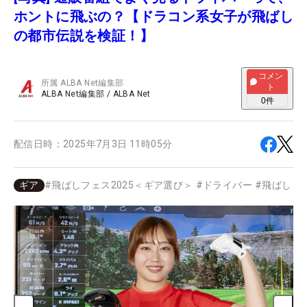
ホントに飛ぶの？【ドラコン系女子が飛ばし
の都市伝説を検証！】
コメン
所属
ALBA Net編集部
ト
ALBA Net編集部
/
ALBA Net
0
件
配信日時：
2025年7月3日 11時05分
ギア
#
飛ばしフェス2025＜ギア選び＞
#
ドライバー
#
飛ばし