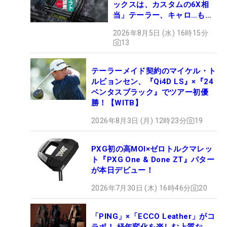
ックスは、カスタムの6X相
当」テーラー、キャロ…もチ
ェック！
2026年8月5日 (水) 16時15分
13
テーラーメイド契約のマイケル・ト
ルビョンセン、『Qi4D LS』×『24
ベンタスブラック』でツアー初優
勝！【WITB】
2026年8月3日 (月) 12時23分
19
PXG初の高MOI×ゼロトルクマレッ
ト『PXG One & Done ZT』パター
が本日デビュー！
2026年7月30日 (木) 16時46分
20
「PING」×「ECCO Leather」がコ
ラボ！ 経年変化を楽しむ上質な