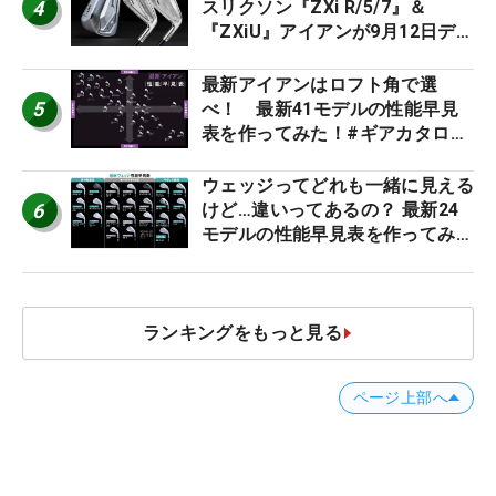
4
スリクソン『ZXi R/5/7』＆
『ZXiU』アイアンが9月12日デ
ビュー
最新アイアンはロフト角で選
5
べ！ 最新41モデルの性能早見
表を作ってみた！#ギアカタログ
2026
ウェッジってどれも一緒に見える
6
けど…違いってあるの？ 最新24
モデルの性能早見表を作ってみ
た #ギアカタログ2026
ランキングをもっと見る
ページ上部へ