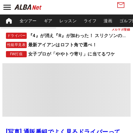
全ツアー
ギア
レッスン
ライフ
漫画
ゴルフ
メルマガ登録
『4』が消え『R』が加わった！ スリクソンの新作
ドライバー
最新アイアンはロフト角で選べ！
性能早見表
女子プロが「ややトウ寄り」に当てるワケ
FW打痕
[写真] 通販番組でよく見るドライバーって、