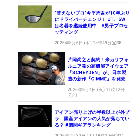
“替えないプロ”今平周吾が10年ぶり
にドライバーチェンジ！ UT、5W
は名器を継続使用中 #男子プロセ
ッティング
2026年8月6日 (木) 15時49分
38
片岡尚之と契約！米カリフォ
ルニア発の高機能アイウェア
「SCHEYDEN」が、日本製
造の新作『GIMME』を発売
2026年8月4日 (火) 11時12分
11
アイアン売り上げの半数以上が外ブ
ラ 国産アイアンの人気が落ちてい
る？ #週間ギアランキング
2026年7月30日 (木) 18時00分
11