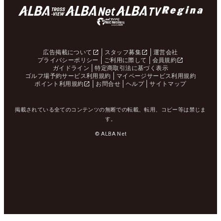
広告掲載について
スタッフ募集
運営会社
プライバシーポリシー
ご利用に際して
会員規約
ガイドライン
特定商取引法に基づく表示
ゴルフ場予約サービス利用規約
マイページサービス利用規約
ポイント利用規約
お問合せ
ヘルプ
サイトマップ
掲載されている全てのコンテンツの無断での転載、転用、コピー等は禁じま
す。
© ALBA Net