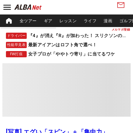
全ツアー
ギア
レッスン
ライフ
漫画
ゴルフ
メルマガ登録
『4』が消え『R』が加わった！ スリクソンの新作
ドライバー
最新アイアンはロフト角で選べ！
性能早見表
女子プロが「ややトウ寄り」に当てるワケ
FW打痕
[写真] エグい「スピン」＋「集中力」。