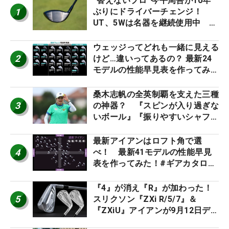
“替えないプロ”今平周吾が10年
1
ぶりにドライバーチェンジ！
UT、5Wは名器を継続使用中 #
男子プロセッティング
ウェッジってどれも一緒に見える
2
けど…違いってあるの？ 最新24
モデルの性能早見表を作ってみ
た #ギアカタログ2026
桑木志帆の全英制覇を支えた三種
3
の神器？ 『スピンが入り過ぎな
いボール』『振りやすいシャフ
ト』『真っすぐ飛ぶドライバ
ー』 #女子プロセッティング
最新アイアンはロフト角で選
4
べ！ 最新41モデルの性能早見
表を作ってみた！#ギアカタログ
2026
『4』が消え『R』が加わった！
5
スリクソン『ZXi R/5/7』＆
『ZXiU』アイアンが9月12日デ
ビュー