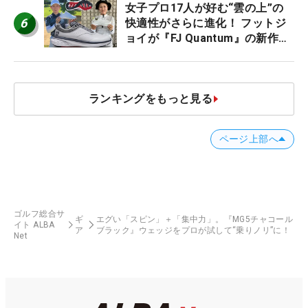
女子プロ17人が好む“雲の上”の
6
快適性がさらに進化！ フットジ
ョイが『FJ Quantum』の新作を
発表、8月7日デビュー
ランキングをもっと見る
ページ上部へ
ゴルフ総合サ
ギ
エグい「スピン」＋「集中力」。『MG5チャコール
イト ALBA
ア
ブラック』ウェッジをプロが試して“乗りノリ”に！
Net