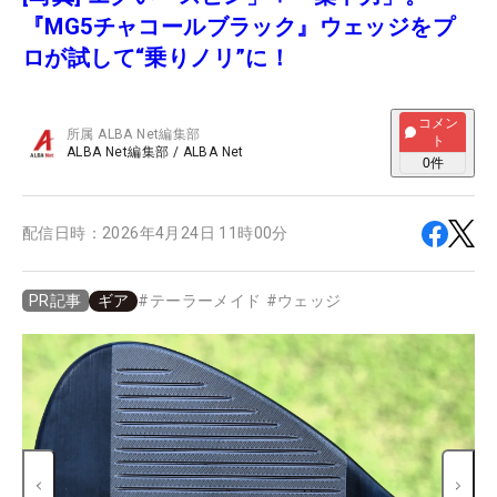
『MG5チャコールブラック』ウェッジをプ
ロが試して“乗りノリ”に！
コメン
所属
ALBA Net編集部
ト
ALBA Net編集部
/
ALBA Net
0
件
配信日時：
2026年4月24日 11時00分
ギア
#
テーラーメイド
#
ウェッジ
PR記事