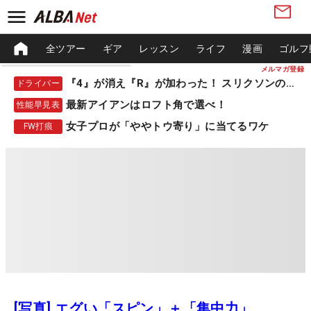
全ツアー
ギア
レッスン
ライフ
漫画
ゴルフ
メルマガ登録
『4』が消え『R』が加わった！ スリクソンの新作
ドライバー
最新アイアンはロフト角で選べ！
性能早見表
女子プロが「ややトウ寄り」に当てるワケ
FW打痕
[写真] エグい「スピン」＋「集中力」。