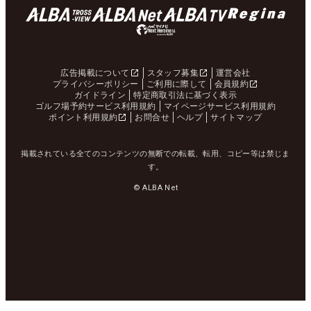
広告掲載について
スタッフ募集
運営会社
プライバシーポリシー
ご利用に際して
会員規約
ガイドライン
特定商取引法に基づく表示
ゴルフ場予約サービス利用規約
マイページサービス利用規約
ポイント利用規約
お問合せ
ヘルプ
サイトマップ
掲載されている全てのコンテンツの無断での転載、転用、コピー等は禁じま
す。
© ALBA Net