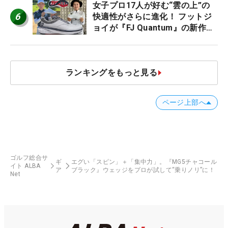
女子プロ17人が好む“雲の上”の
6
快適性がさらに進化！ フットジ
ョイが『FJ Quantum』の新作を
発表、8月7日デビュー
ランキングをもっと見る
ページ上部へ
ゴルフ総合サ
ギ
エグい「スピン」＋「集中力」。『MG5チャコール
イト ALBA
ア
ブラック』ウェッジをプロが試して“乗りノリ”に！
Net