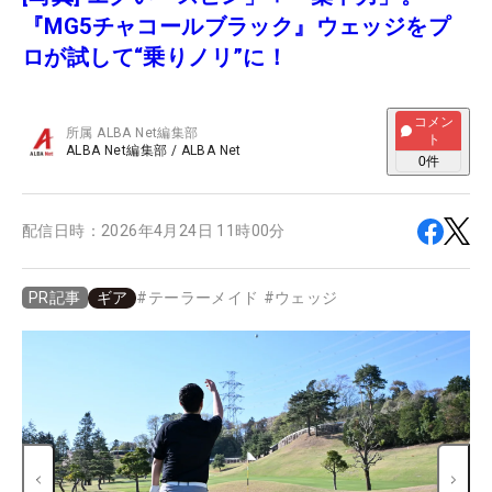
『MG5チャコールブラック』ウェッジをプ
ロが試して“乗りノリ”に！
コメン
所属
ALBA Net編集部
ト
ALBA Net編集部
/
ALBA Net
0
件
配信日時：
2026年4月24日 11時00分
ギア
#
テーラーメイド
#
ウェッジ
PR記事