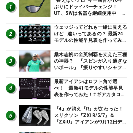
“替えないプロ”今平周吾が10年
1
ぶりにドライバーチェンジ！
UT、5Wは名器を継続使用中 #
男子プロセッティング
ウェッジってどれも一緒に見える
2
けど…違いってあるの？ 最新24
モデルの性能早見表を作ってみ
た #ギアカタログ2026
桑木志帆の全英制覇を支えた三種
3
の神器？ 『スピンが入り過ぎな
いボール』『振りやすいシャフ
ト』『真っすぐ飛ぶドライバ
ー』 #女子プロセッティング
最新アイアンはロフト角で選
4
べ！ 最新41モデルの性能早見
表を作ってみた！#ギアカタログ
2026
『4』が消え『R』が加わった！
5
スリクソン『ZXi R/5/7』＆
『ZXiU』アイアンが9月12日デ
ビュー