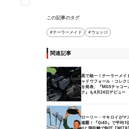
この記事のタグ
#テーラーメイド
#ウェッジ
関連記事
黒で統一！テーラーメイ
ャドウフォール・コレク
を発表、『MG5チャコー
ク』も4月24日デビュー
ローリー・マキロイがマ
連覇！『Qi4D』で平均1位
dと飛距離で制圧【WITB