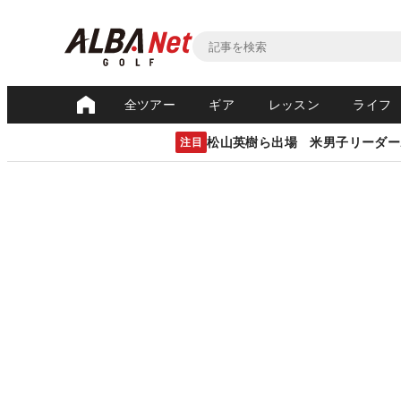
全ツアー
ギア
レッスン
ライフ
松山英樹ら出場 米男子リーダー
注目