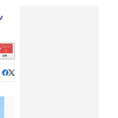
ッ
コメン
ト
0
件