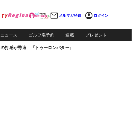
メルマガ登録
ログイン
Sニュース
ゴルフ場予約
連載
プレゼント
しの打感が秀逸 『トゥーロンパター』