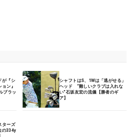
ドが『シ
シャフトはS、1Wは「逃がせる」
ション』
ヘッド “難しいクラブは入れな
ルブラッ
い”石坂友宏の流儀【勝者のギ
ア】
スターズ
の334y
】