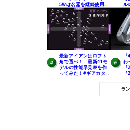
5Wは名器を継続使用
ル
中 #男子プロセッティ
て
ング
20
最新アイアンはロフト
『
角で選べ！ 最新41モ
わ
4
5
デルの性能早見表を作
『Z
ってみた！#ギアカタロ
『
グ2026
月
ラ