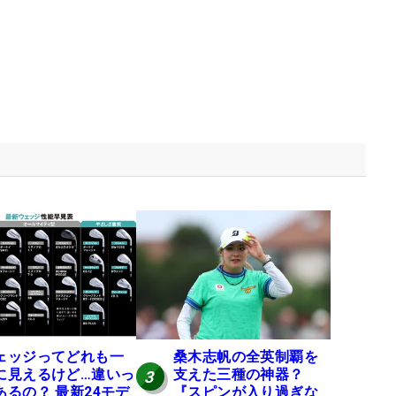
ェッジってどれも一
桑木志帆の全英制覇を
に見えるけど…違いっ
支えた三種の神器？
3
あるの？ 最新24モデ
『スピンが入り過ぎな