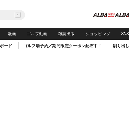
漫画
ゴルフ動画
雑誌出版
ショッピング
SN
ボード
ゴルフ場予約／期間限定クーポン配布中！
削り出