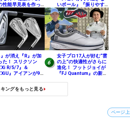
の性能早見表を作っ
いボール』『振りやす
みた #ギアカタログ
いシャフト』『真っす
26
ぐ飛ぶドライバー』 #
女子プロセッティング
4』が消え『R』が加
女子プロ17人が好む“雲
った！ スリクソン
の上”の快適性がさらに
6
Xi R/5/7』＆
進化！ フットジョイが
ZXiU』アイアンが9
『FJ Quantum』の新作
12日デビュー
を発表、8月7日デビュ
ー
ンキングをもっと見る
ページ