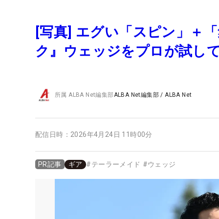
[写真] エグい「スピン」＋
ク』ウェッジをプロが試して
所属
ALBA Net編集部
ALBA Net編集部
/
ALBA Net
配信日時：
2026年4月24日 11時00分
ギア
#
テーラーメイド
#
ウェッジ
PR記事