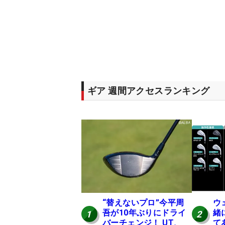
ギア 週間アクセスランキング
“替えないプロ”今平周
ウ
吾が10年ぶりにドライ
緒
1
2
バーチェンジ！ UT、
て