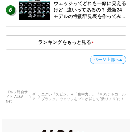
ウェッジってどれも一緒に見える
6
けど…違いってあるの？ 最新24
モデルの性能早見表を作ってみ
た #ギアカタログ2026
ランキングをもっと見る
ページ上部へ
ゴルフ総合サ
ギ
エグい「スピン」＋「集中力」。『MG5チャコール
イト ALBA
ア
ブラック』ウェッジをプロが試して“乗りノリ”に！
Net