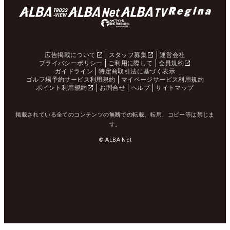
広告掲載について
スタッフ募集
運営会社
プライバシーポリシー
ご利用に際して
会員規約
ガイドライン
特定商取引法に基づく表示
ゴルフ場予約サービス利用規約
マイページサービス利用規約
ポイント利用規約
お問合せ
ヘルプ
サイトマップ
掲載されている全てのコンテンツの無断での転載、転用、コピー等は禁じま
す。
© ALBA Net