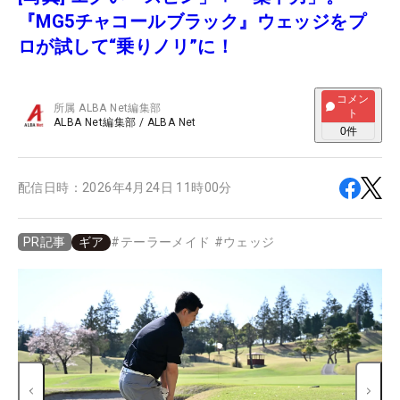
『MG5チャコールブラック』ウェッジをプ
ロが試して“乗りノリ”に！
コメン
所属
ALBA Net編集部
ト
ALBA Net編集部
/
ALBA Net
0
件
配信日時：
2026年4月24日 11時00分
ギア
#
テーラーメイド
#
ウェッジ
PR記事