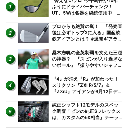
“替えないプロ”今平周吾が10年
1
ぶりにドライバーチェンジ！
UT、5Wは名器を継続使用中 #
男子プロセッティング
プロからも絶賛の嵐！ 「発売直
2
後は必ずトップ3に入る」国産軟
鉄アイアンとは？ #週間ギアラン
キング
桑木志帆の全英制覇を支えた三種
3
の神器？ 『スピンが入り過ぎな
いボール』『振りやすいシャフ
ト』『真っすぐ飛ぶドライバ
ー』 #女子プロセッティング
『4』が消え『R』が加わった！
4
スリクソン『ZXi R/5/7』＆
『ZXiU』アイアンが9月12日デ
ビュー
純正シャフト12モデルのスペッ
5
ク調査「ピンの純正Sフレックス
は、カスタムの6X相当」テーラ
ー、キャロ…もチェック！