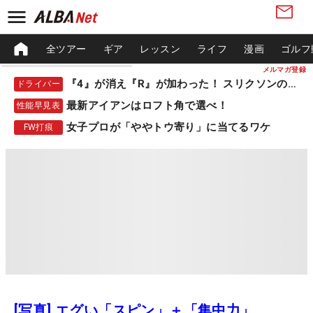
全ツアー
ギア
レッスン
ライフ
漫画
ゴルフ
メルマガ登録
『4』が消え『R』が加わった！ スリクソンの新作
ドライバー
最新アイアンはロフト角で選べ！
性能早見表
女子プロが「ややトウ寄り」に当てるワケ
FW打痕
[写真] エグい「スピン」＋「集中力」。