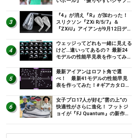
いボール』『振りやすいシャフ
ト』『真っすぐ飛ぶドライバ
ー』 #女子プロセッティング
『4』が消え『R』が加わった！
3
スリクソン『ZXi R/5/7』＆
『ZXiU』アイアンが9月12日デ
ビュー
ウェッジってどれも一緒に見える
4
けど…違いってあるの？ 最新24
モデルの性能早見表を作ってみ
た #ギアカタログ2026
最新アイアンはロフト角で選
5
べ！ 最新41モデルの性能早見
表を作ってみた！#ギアカタログ
2026
女子プロ17人が好む“雲の上”の
6
快適性がさらに進化！ フットジ
ョイが『FJ Quantum』の新作を
発表、8月7日デビュー