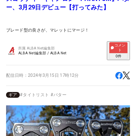
ー、3月29日デビュー【打ってみた】
ブレード型の良さが、マレットにマージ！
コメン
所属
ALBA Net編集部
ト
ALBA Net編集部
/
ALBA Net
0
件
配信日時：
2024年3月15日 17時12分
ギア
#
タイトリスト
#
パター