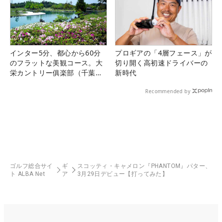
インター5分、都心から60分
プロギアの「4層フェース」が
のフラットな美観コース。大
切り開く高初速ドライバーの
栄カントリー俱楽部（千葉
新時代
県）
Recommended by
ゴルフ総合サイ
ギ
スコッティ・キャメロン『PHANTOM』パター、
ト ALBA Net
ア
3月29日デビュー【打ってみた】