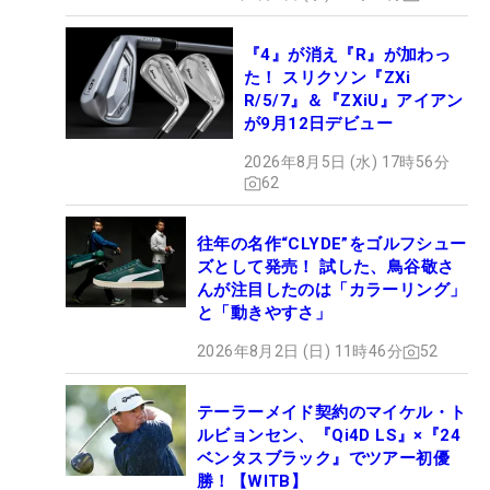
『4』が消え『R』が加わっ
た！ スリクソン『ZXi
R/5/7』＆『ZXiU』アイアン
が9月12日デビュー
2026年8月5日 (水) 17時56分
62
往年の名作“CLYDE”をゴルフシュー
ズとして発売！ 試した、鳥谷敬さ
んが注目したのは「カラーリング」
と「動きやすさ」
2026年8月2日 (日) 11時46分
52
テーラーメイド契約のマイケル・ト
ルビョンセン、『Qi4D LS』×『24
ベンタスブラック』でツアー初優
勝！【WITB】