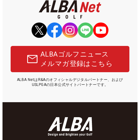
ALBAゴルフニュース
メルマガ登録はこちら
ALBA NetはR&Aのオフィシャルデジタルパートナー、および
USLPGAの日本公式サイトパートナーです。