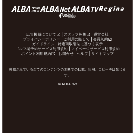
広告掲載について
スタッフ募集
運営会社
プライバシーポリシー
ご利用に際して
会員規約
ガイドライン
特定商取引法に基づく表示
ゴルフ場予約サービス利用規約
マイページサービス利用規約
ポイント利用規約
お問合せ
ヘルプ
サイトマップ
掲載されている全てのコンテンツの無断での転載、転用、コピー等は禁じま
す。
© ALBA Net