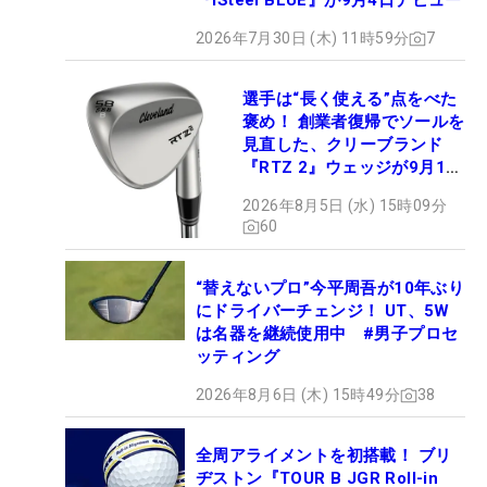
『iSteel BLUE』が9月4日デビュー
2026年7月30日 (木) 11時59分
7
選手は“長く使える”点をべた
褒め！ 創業者復帰でソールを
見直した、クリーブランド
『RTZ 2』ウェッジが9月12
日デビュー
2026年8月5日 (水) 15時09分
60
“替えないプロ”今平周吾が10年ぶり
にドライバーチェンジ！ UT、5W
は名器を継続使用中 #男子プロセ
ッティング
2026年8月6日 (木) 15時49分
38
全周アライメントを初搭載！ ブリ
ヂストン『TOUR B JGR Roll-in