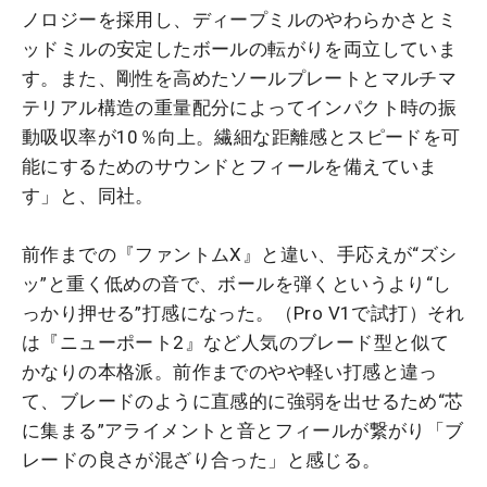
ノロジーを採用し、ディープミルのやわらかさとミ
ッドミルの安定したボールの転がりを両立していま
す。また、剛性を高めたソールプレートとマルチマ
テリアル構造の重量配分によってインパクト時の振
動吸収率が10％向上。繊細な距離感とスピードを可
能にするためのサウンドとフィールを備えていま
す」と、同社。
前作までの『ファントムX』と違い、手応えが“ズシ
ッ”と重く低めの音で、ボールを弾くというより“し
っかり押せる”打感になった。（Pro V1で試打）それ
は『ニューポート2』など人気のブレード型と似て
かなりの本格派。前作までのやや軽い打感と違っ
て、ブレードのように直感的に強弱を出せるため“芯
に集まる”アライメントと音とフィールが繋がり「ブ
レードの良さが混ざり合った」と感じる。