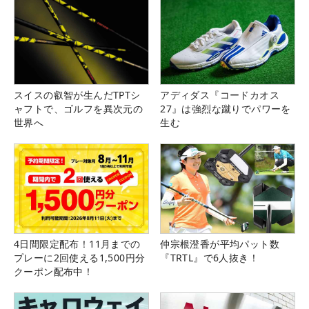
スイスの叡智が生んだTPTシ
アディダス『コードカオス
ャフトで、ゴルフを異次元の
27』は強烈な蹴りでパワーを
世界へ
生む
4日間限定配布！11月までの
仲宗根澄香が平均パット数
プレーに2回使える1,500円分
『TRTL』で6人抜き！
クーポン配布中！