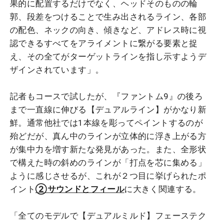
果的に配置するだけでなく、ヘッドそのものの輪
郭、段差をつけることで生み出されるライン、各部
の配色、ネックの向き、傾きなど、アドレス時に視
認できるすべてをアライメントに繋がる要素と捉
え、その全てがターゲットラインを指し示すようデ
ザインされています」。
記者もコースで試したが、『ファントム9』の後ろ
まで一直線に伸びる【デュアルライン】がかなり新
鮮。通常他社では1本線を彫ってペイントするのが
殆どだが、真ん中のラインが立体的に浮き上がる方
が集中力を増す新たな発見があった。また、全形状
で構えた時の斜めのラインが「打点を芯に集める」
ように感じさせるが、これが２つ目に挙げられたポ
イント
②サウンドとフィール
に大きく関連する。
「全てのモデルで【デュアルミルド】フェーステク