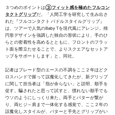
３つめのポイントは
③フィット感を極めたフルコン
タクトグリップ
だ。「人間工学を研究して生み出さ
れた『フルコンタクト パドルスタイルグリップ』
は、ツアーで人気のBaby Tを現代風にアレンジ。楕
円形デザインを強調した独自の形状により、手のひ
らとの密着性を高めるとともに、フロントのフラッ
ト面を際立たせることで、よりスクエアなセットア
ップをサポートします」と、同社。
記者はブレード型のエースの不調をここ２年ほどク
ロスハンドで握って誤魔化してきたが、新グリップ
に関して担当者は「指が余らない」と説明、順手を
促す。騙されたと思って試すと、慣れない順手でも
ウソのようにしっくり来た。両手とパターが繋が
り、両ヒジ～肩まで一体化する感覚で、ここ２年の
誤魔化しスタイルが、パターと手先とグリップがい