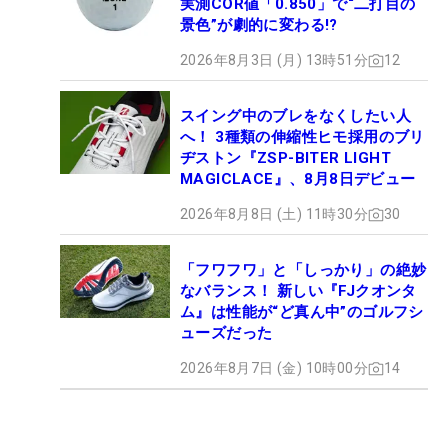
実測COR値「0.850」で“二打目の
景色”が劇的に変わる!?
2026年8月3日 (月) 13時51分
12
スイング中のブレをなくしたい人
へ！ 3種類の伸縮性ヒモ採用のブリ
ヂストン『ZSP-BITER LIGHT
MAGICLACE』、8月8日デビュー
2026年8月8日 (土) 11時30分
30
「フワフワ」と「しっかり」の絶妙
なバランス！ 新しい『FJクオンタ
ム』は性能が“ど真ん中”のゴルフシ
ューズだった
2026年8月7日 (金) 10時00分
14