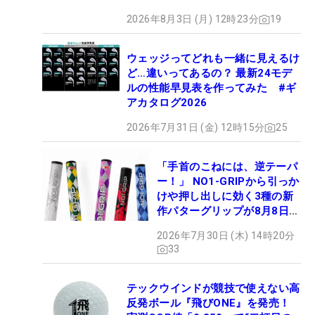
2026年8月3日 (月) 12時23分
19
ウェッジってどれも一緒に見えるけ
ど…違いってあるの？ 最新24モデ
ルの性能早見表を作ってみた #ギ
アカタログ2026
2026年7月31日 (金) 12時15分
25
「手首のこねには、逆テーパ
ー！」 NO1-GRIPから引っか
けや押し出しに効く3種の新
作パターグリップが8月8日デ
ビュー
2026年7月30日 (木) 14時20分
33
テックウインドが競技で使えない高
反発ボール『飛びONE』を発売！