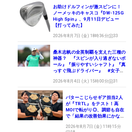
お助けドルフィンが激スピンに！
ノーメッキのキャスコ『DW-125G
High Spin』、9月11日デビュー
【打ってみた】
2026年8月7日 (金) 18時36分
33
桑木志帆の全英制覇を支えた三種の
神器？ 『スピンが入り過ぎないボ
ール』『振りやすいシャフト』『真
っすぐ飛ぶドライバー』 #女子プ
ロセッティング
2026年8月4日 (火) 15時00分
31
パターこじらせギア担当2人
が『TRTL』をテスト！高
MOIで転がり◎、調節も自在
で「結果の改善効果にかなり
の意外性」
2026年8月7日 (金) 11時15分