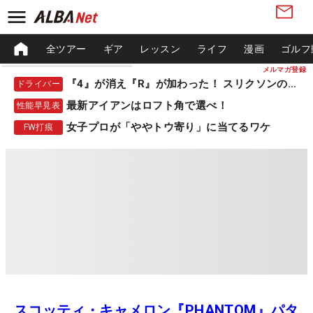
全ツアー
ギア
レッスン
ライフ
漫画
ゴルフ
メルマガ登録
『4』が消え『R』が加わった！ スリクソンの新作
ドライバー
最新アイアンはロフト角で選べ！
性能早見表
女子プロが「ややトウ寄り」に当てるワケ
FW打痕
スコッティ・キャメロン『PHANTOM』パタ