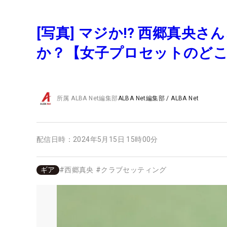
[写真] マジか!? 西郷真央
か？【女子プロセットのどこ
所属
ALBA Net編集部
ALBA Net編集部
/
ALBA Net
配信日時：
2024年5月15日 15時00分
ギア
#
西郷真央
#
クラブセッティング