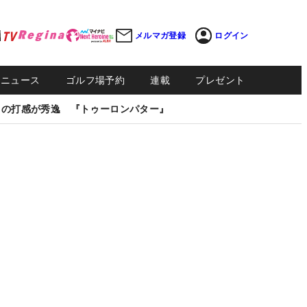
メルマガ登録
ログイン
Sニュース
ゴルフ場予約
連載
プレゼント
しの打感が秀逸 『トゥーロンパター』