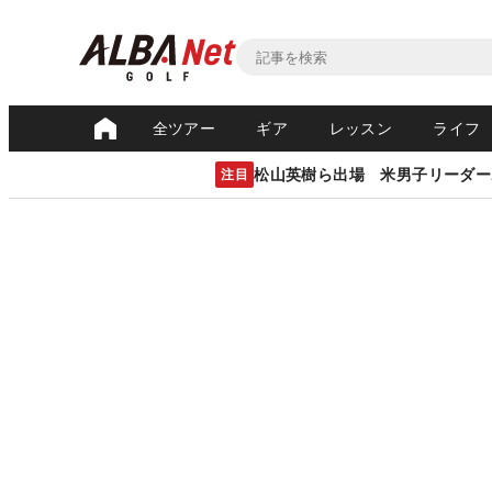
全ツアー
ギア
レッスン
ライフ
松山英樹ら出場 米男子リーダー
注目