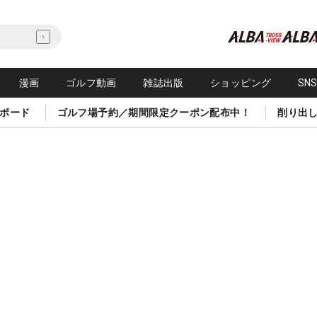
漫画
ゴルフ動画
雑誌出版
ショッピング
SN
ボード
ゴルフ場予約／期間限定クーポン配布中！
削り出