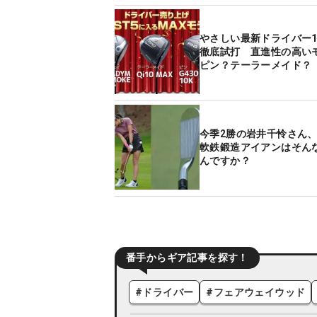
やさしい最新ドライバー1
徹底試打 直進性の高い
ピン？テーラーメイド？
今季2勝の岩井千怜さん
軟鉄鍛造アイアンはそん
んですか？
番手からギア記事を探す！
#
ドライバー
#
フェアウェイウッド