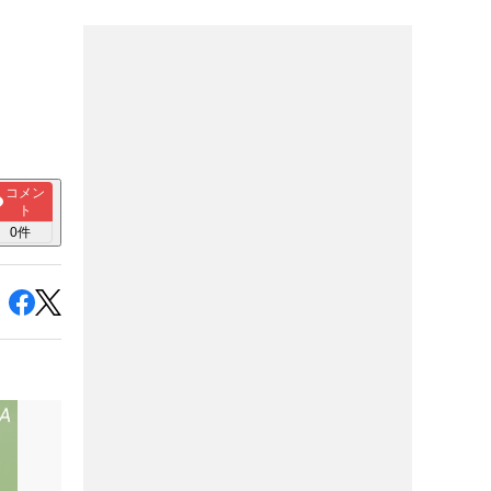
す
コメン
ト
0
件