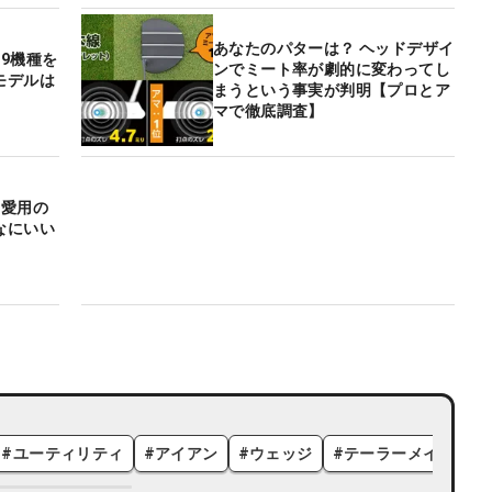
あなたのパターは？ ヘッドデザイ
9機種を
ンでミート率が劇的に変わってし
モデルは
まうという事実が判明【プロとア
マで徹底調査】
、愛用の
なにいい
#
ユーティリティ
#
アイアン
#
ウェッジ
#
テーラーメイド
#