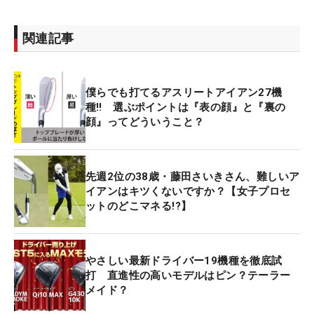
関連記事
僕らでも打てるアスリートアイアン27機
種‼ 選ぶポイントは『表の顔』と『裏の
顔』ってどういうこと？
先週2位の38歳・藤田さいきさん、難しいア
イアンはキツくないですか？【女子プロセ
ットのどこマネる!?】
やさしい最新ドライバー19機種を徹底試
打 直進性の高いモデルはピン？テーラー
メイド？