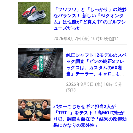
「フワフワ」と「しっかり」の絶妙
なバランス！ 新しい『FJクオンタ
ム』は性能が“ど真ん中”のゴルフシ
ューズだった
2026年8月7日 (金) 10時00分
14
純正シャフト12モデルのスペ
ック調査「ピンの純正Sフレ
ックスは、カスタムの6X相
当」テーラー、キャロ…もチ
ェック！
2026年8月5日 (水) 16時15分
13
パターこじらせギア担当2人が
『TRTL』をテスト！高MOIで転が
り◎、調節も自在で「結果の改善効
果にかなりの意外性」