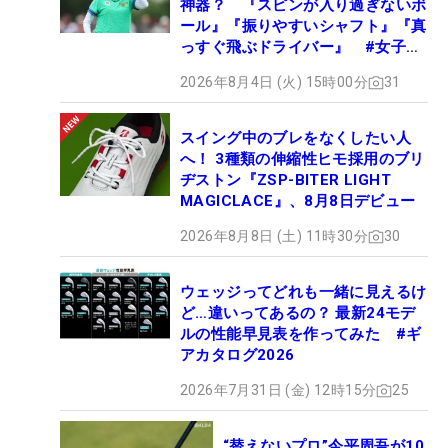
神器？ 『スピンが入り過ぎないボ
ール』『振りやすいシャフト』『真
っすぐ飛ぶドライバー』 #女子プ
ロセッティング
2026年8月4日 (火) 15時00分
31
スイング中のブレをなくしたい人
へ！ 3種類の伸縮性ヒモ採用のブリ
ヂストン『ZSP-BITER LIGHT
MAGICLACE』、8月8日デビュー
2026年8月8日 (土) 11時30分
30
ウェッジってどれも一緒に見えるけ
ど…違いってあるの？ 最新24モデ
ルの性能早見表を作ってみた #ギ
アカタログ2026
2026年7月31日 (金) 12時15分
25
“替えないプロ”今平周吾が10