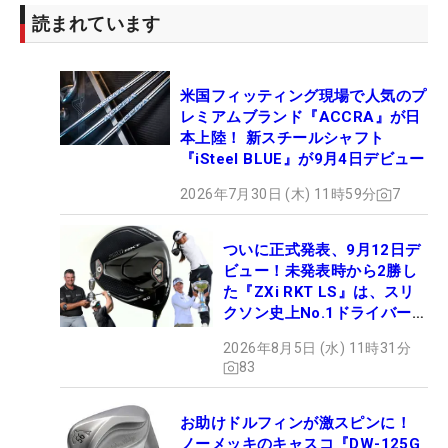
読まれています
米国フィッティング現場で人気のプ
レミアムブランド『ACCRA』が日
本上陸！ 新スチールシャフト
『iSteel BLUE』が9月4日デビュー
2026年7月30日 (木) 11時59分
7
ついに正式発表、9月12日デ
ビュー！未発表時から2勝し
た『ZXi RKT LS』は、スリ
クソン史上No.1ドライバー!?
【打ってみた】
2026年8月5日 (水) 11時31分
83
お助けドルフィンが激スピンに！
ノーメッキのキャスコ『DW-125G