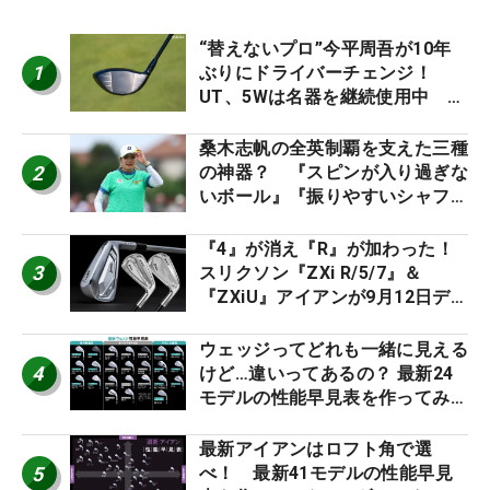
“替えないプロ”今平周吾が10年
1
ぶりにドライバーチェンジ！
UT、5Wは名器を継続使用中 #
男子プロセッティング
桑木志帆の全英制覇を支えた三種
2
の神器？ 『スピンが入り過ぎな
いボール』『振りやすいシャフ
ト』『真っすぐ飛ぶドライバ
ー』 #女子プロセッティング
『4』が消え『R』が加わった！
3
スリクソン『ZXi R/5/7』＆
『ZXiU』アイアンが9月12日デ
ビュー
ウェッジってどれも一緒に見える
4
けど…違いってあるの？ 最新24
モデルの性能早見表を作ってみ
た #ギアカタログ2026
最新アイアンはロフト角で選
5
べ！ 最新41モデルの性能早見