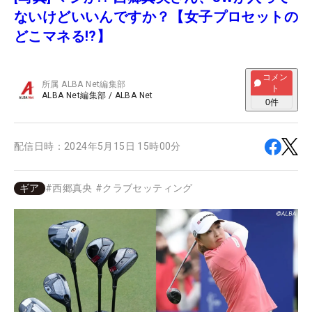
ないけどいいんですか？【女子プロセットの
どこマネる!?】
コメン
所属
ALBA Net編集部
ト
ALBA Net編集部
/
ALBA Net
0
件
配信日時：
2024年5月15日 15時00分
ギア
#
西郷真央
#
クラブセッティング