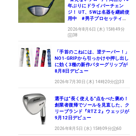
年ぶりにドライバーチェン
ジ！ UT、5Wは名器を継続使
用中 #男子プロセッティン
グ
2026年8月6日 (木) 15時49分
38
「手首のこねには、逆テーパー！」
NO1-GRIPから引っかけや押し出し
に効く3種の新作パターグリップが
8月8日デビュー
2026年7月30日 (木) 14時20分
33
選手は“長く使える”点をべた褒め！
創業者復帰でソールを見直した、ク
リーブランド『RTZ 2』ウェッジが
9月12日デビュー
2026年8月5日 (水) 15時09分
60