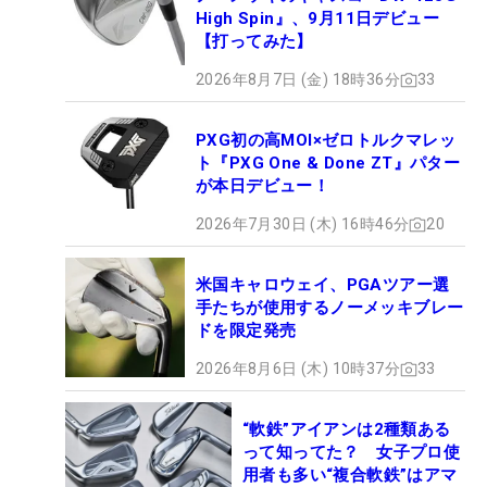
High Spin』、9月11日デビュー
【打ってみた】
2026年8月7日 (金) 18時36分
33
PXG初の高MOI×ゼロトルクマレッ
ト『PXG One & Done ZT』パター
が本日デビュー！
2026年7月30日 (木) 16時46分
20
米国キャロウェイ、PGAツアー選
手たちが使用するノーメッキブレー
ドを限定発売
2026年8月6日 (木) 10時37分
33
“軟鉄”アイアンは2種類ある
って知ってた？ 女子プロ使
用者も多い“複合軟鉄”はアマ