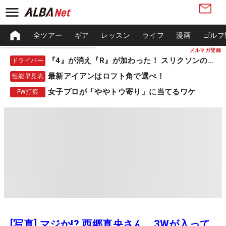
全ツアー
ギア
レッスン
ライフ
漫画
ゴルフ
メルマガ登録
『4』が消え『R』が加わった！ スリクソンの新作
ドライバー
最新アイアンはロフト角で選べ！
性能早見表
女子プロが「ややトウ寄り」に当てるワケ
FW打痕
[写真] マジか!? 西郷真央さん、3Wが入って