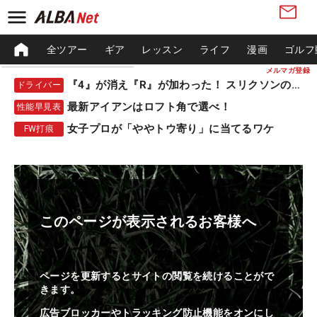
全ツアー
ギア
レッスン
ライフ
漫画
ゴルフ
メルマガ登録
『4』が消え『R』が加わった！ スリクソンの新作
ドライバー
最新アイアンはロフト角で選べ！
性能早見表
女子プロが「ややトウ寄り」に当てるワケ
FW打痕
このページが表示されるお客様へ
ページを更新するとサイトの閲覧を続けることがで
きます。
広告ブロッカーやトラッキング防止機能をオンにし