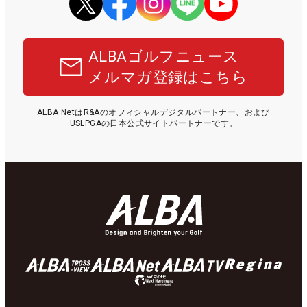
ALBAゴルフニュース
メルマガ登録はこちら
ALBA NetはR&Aのオフィシャルデジタルパートナー、および
USLPGAの日本公式サイトパートナーです。