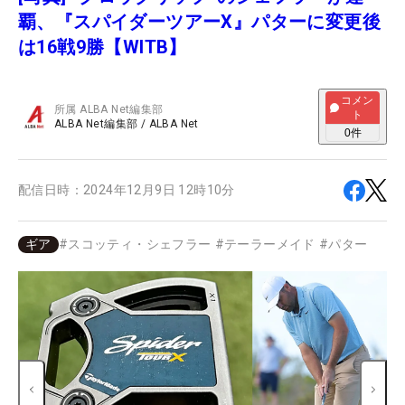
覇、『スパイダーツアーX』パターに変更後
は16戦9勝【WITB】
コメン
所属
ALBA Net編集部
ト
ALBA Net編集部
/
ALBA Net
0
件
配信日時：
2024年12月9日 12時10分
ギア
#
スコッティ・シェフラー
#
テーラーメイド
#
パター