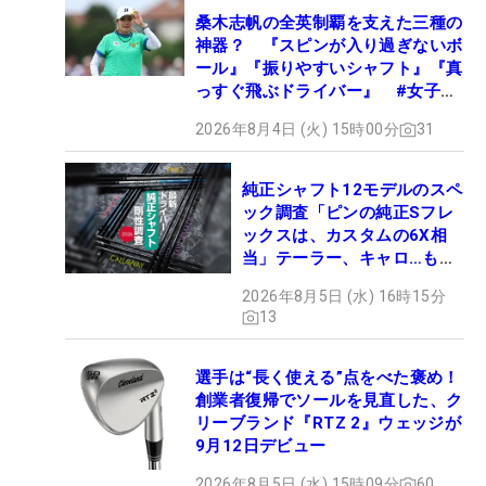
桑木志帆の全英制覇を支えた三種の
神器？ 『スピンが入り過ぎないボ
ール』『振りやすいシャフト』『真
っすぐ飛ぶドライバー』 #女子プ
ロセッティング
2026年8月4日 (火) 15時00分
31
純正シャフト12モデルのスペ
ック調査「ピンの純正Sフレ
ックスは、カスタムの6X相
当」テーラー、キャロ…もチ
ェック！
2026年8月5日 (水) 16時15分
13
選手は“長く使える”点をべた褒め！
創業者復帰でソールを見直した、ク
リーブランド『RTZ 2』ウェッジが
9月12日デビュー
2026年8月5日 (水) 15時09分
60