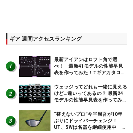
ギア 週間アクセスランキング
最新アイアンはロフト角で選
1
べ！ 最新41モデルの性能早見
表を作ってみた！#ギアカタログ
2026
ウェッジってどれも一緒に見える
2
けど…違いってあるの？ 最新24
モデルの性能早見表を作ってみ
た #ギアカタログ2026
“替えないプロ”今平周吾が10年
3
ぶりにドライバーチェンジ！
UT、5Wは名器を継続使用中 #