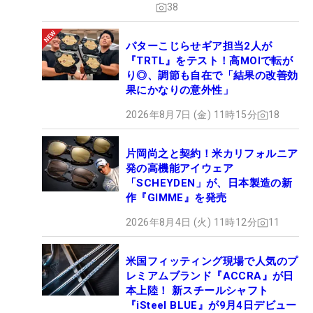
38
パターこじらせギア担当2人が
『TRTL』をテスト！高MOIで転が
り◎、調節も自在で「結果の改善効
果にかなりの意外性」
2026年8月7日 (金) 11時15分
18
片岡尚之と契約！米カリフォルニア
発の高機能アイウェア
「SCHEYDEN」が、日本製造の新
作『GIMME』を発売
2026年8月4日 (火) 11時12分
11
米国フィッティング現場で人気のプ
レミアムブランド『ACCRA』が日
本上陸！ 新スチールシャフト
『iSteel BLUE』が9月4日デビュー