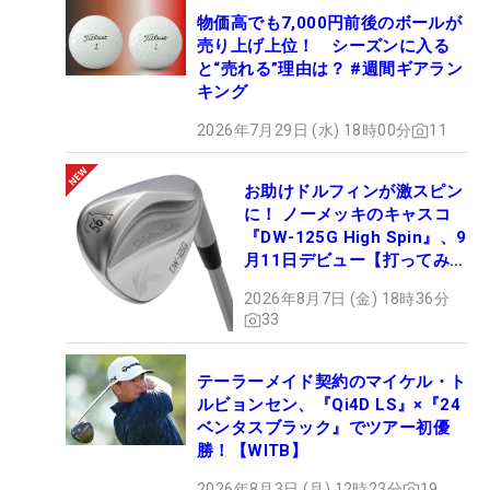
物価高でも7,000円前後のボールが
売り上げ上位！ シーズンに入る
と“売れる”理由は？ #週間ギアラン
キング
2026年7月29日 (水) 18時00分
11
お助けドルフィンが激スピン
に！ ノーメッキのキャスコ
『DW-125G High Spin』、9
月11日デビュー【打ってみ
た】
2026年8月7日 (金) 18時36分
33
テーラーメイド契約のマイケル・ト
ルビョンセン、『Qi4D LS』×『24
ベンタスブラック』でツアー初優
勝！【WITB】
2026年8月3日 (月) 12時23分
19