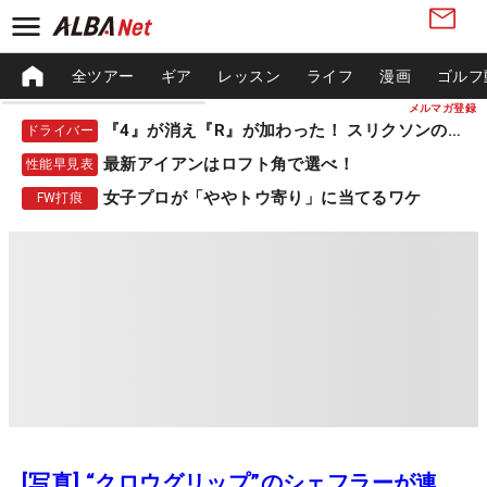
全ツアー
ギア
レッスン
ライフ
漫画
ゴルフ
メルマガ登録
『4』が消え『R』が加わった！ スリクソンの新作
ドライバー
最新アイアンはロフト角で選べ！
性能早見表
女子プロが「ややトウ寄り」に当てるワケ
FW打痕
[写真] “クロウグリップ”のシェフラーが連