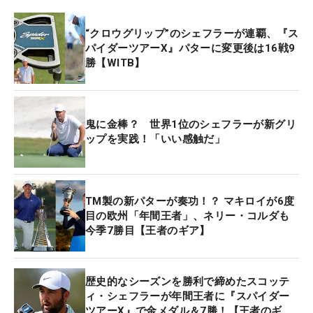
“クロウグリップ”のシェフラーが連覇、『ス
パイダーツアーX』パターに変更後は16戦9
勝【WITB】
鬼に金棒？ 世界1位のシェフラーが新グリ
ップを実践！「いい感触だ」
TM製の新パターが奏功！？ マキロイが6度
目の欧州「年間王者」、ネリー・コルダも
今季7勝目【王者のギア】
歴史的なシーズンを勝利で締めたスコッテ
ィ・シェフラーが年間王者に『スパイダー
ツアーX』で金メダル＆7勝！【王者のギ