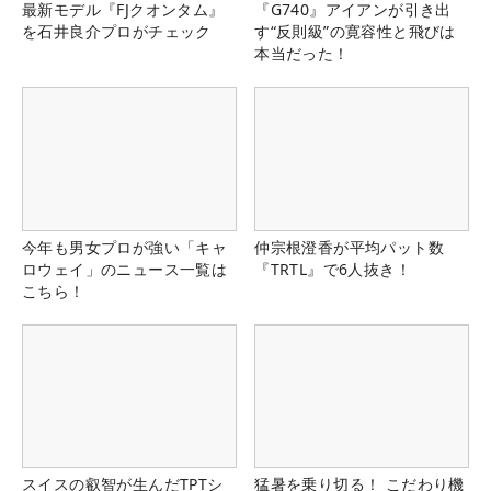
最新モデル『FJクオンタム』
『G740』アイアンが引き出
を石井良介プロがチェック
す“反則級”の寛容性と飛びは
本当だった！
今年も男女プロが強い「キャ
仲宗根澄香が平均パット数
ロウェイ」のニュース一覧は
『TRTL』で6人抜き！
こちら！
スイスの叡智が生んだTPTシ
猛暑を乗り切る！ こだわり機