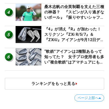
男子プロセッティング
桑木志帆の全英制覇を支えた三種
4
の神器？ 『スピンが入り過ぎな
いボール』『振りやすいシャフ
ト』『真っすぐ飛ぶドライバ
ー』 #女子プロセッティング
『4』が消え『R』が加わった！
5
スリクソン『ZXi R/5/7』＆
『ZXiU』アイアンが9月12日デ
ビュー
“軟鉄”アイアンは2種類あるって
6
知ってた？ 女子プロ使用者も多
い“複合軟鉄”はアマチュアにもオ
ススメ！
ランキングをもっと見る
ページ上部へ