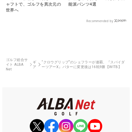
ャフトで、ゴルフを異次元の
能派パンツ4選
世界へ
Recommended by
ゴルフ総合サ
ギ
“クロウグリップ”のシェフラーが連覇、『スパイダ
イト ALBA
ア
ーツアーX』パターに変更後は16戦9勝【WITB】
Net