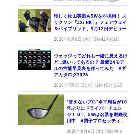
珍しく松山英樹も5Wを即採用！ ス
リクソン『ZXi RKT』フェアウェイ
＆ハイブリッド、9月12日デビュー
2026年8月6日 (木) 13時42分
33
ウェッジってどれも一緒に見えるけ
ど…違いってあるの？ 最新24モデ
ルの性能早見表を作ってみた #ギ
アカタログ2026
2026年7月31日 (金) 12時15分
25
“替えないプロ”今平周吾が10
年ぶりにドライバーチェン
ジ！ UT、5Wは名器を継続使
用中 #男子プロセッティン
グ
2026年8月6日 (木) 15時49分