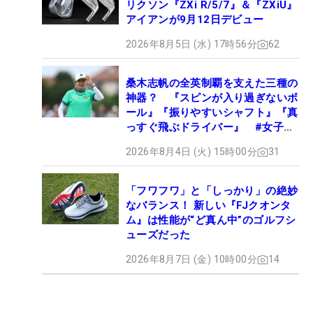
リクソン『ZXi R/5/7』＆『ZXiU』
アイアンが9月12日デビュー
2026年8月5日 (水) 17時56分
62
桑木志帆の全英制覇を支えた三種の
神器？ 『スピンが入り過ぎないボ
ール』『振りやすいシャフト』『真
っすぐ飛ぶドライバー』 #女子プ
ロセッティング
2026年8月4日 (火) 15時00分
31
「フワフワ」と「しっかり」の絶妙
なバランス！ 新しい『FJクオンタ
ム』は性能が“ど真ん中”のゴルフシ
ューズだった
2026年8月7日 (金) 10時00分
14