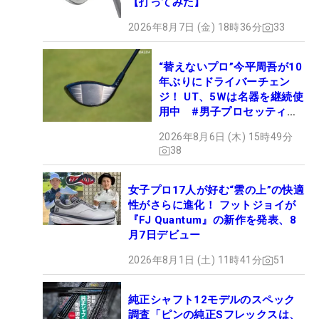
【打ってみた】
2026年8月7日 (金) 18時36分
33
“替えないプロ”今平周吾が10
年ぶりにドライバーチェン
ジ！ UT、5Wは名器を継続使
用中 #男子プロセッティン
グ
2026年8月6日 (木) 15時49分
38
女子プロ17人が好む“雲の上”の快適
性がさらに進化！ フットジョイが
『FJ Quantum』の新作を発表、8
月7日デビュー
2026年8月1日 (土) 11時41分
51
純正シャフト12モデルのスペック
調査「ピンの純正Sフレックスは、