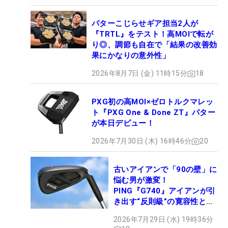
パターこじらせギア担当2人が
『TRTL』をテスト！高MOIで転が
り◎、調節も自在で「結果の改善効
果にかなりの意外性」
2026年8月7日 (金) 11時15分
18
PXG初の高MOI×ゼロトルクマレッ
ト『PXG One & Done ZT』パター
が本日デビュー！
2026年7月30日 (木) 16時46分
20
古いアイアンで「90の壁」に
悩む男が激変！
PING『G740』アイアンが引
き出す“反則級”の寛容性と飛
びは本当だった！
2026年7月29日 (水) 19時36分