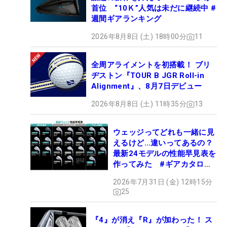
首位 “10Ｋ”人気は未だに継続中 #
週間ギアランキング
2026年8月8日 (土) 18時00分
11
全周アライメントを初搭載！ ブリ
ヂストン『TOUR B JGR Roll-in
Alignment』、8月7日デビュー
2026年8月8日 (土) 11時35分
13
ウェッジってどれも一緒に見
えるけど…違いってあるの？
最新24モデルの性能早見表を
作ってみた #ギアカタログ
2026
2026年7月31日 (金) 12時15分
25
『4』が消え『R』が加わった！ ス