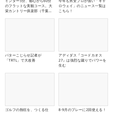
インター5分、都心から60分
今年も男女プロが強い「キャ
のフラットな美観コース。大
ロウェイ」のニュース一覧は
栄カントリー俱楽部（千葉
こちら！
県）
パターこじらせ記者が
アディダス『コードカオス
「TRTL」で大改善
27』は強烈な蹴りでパワーを
生む
ゴルフの熱狂を、つくる仕
8-9月のプレーに2回使える！