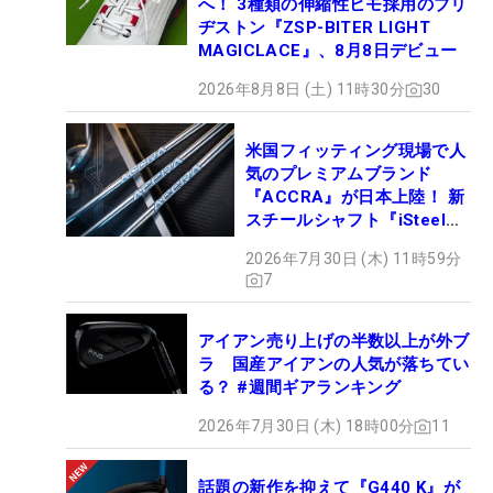
へ！ 3種類の伸縮性ヒモ採用のブリ
ヂストン『ZSP-BITER LIGHT
MAGICLACE』、8月8日デビュー
2026年8月8日 (土) 11時30分
30
米国フィッティング現場で人
気のプレミアムブランド
『ACCRA』が日本上陸！ 新
スチールシャフト『iSteel
BLUE』が9月4日デビュー
2026年7月30日 (木) 11時59分
7
アイアン売り上げの半数以上が外ブ
ラ 国産アイアンの人気が落ちてい
る？ #週間ギアランキング
2026年7月30日 (木) 18時00分
11
話題の新作を抑えて『G440 K』が