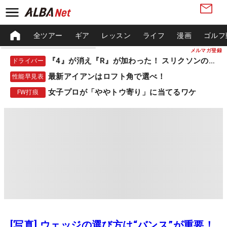
全ツアー
ギア
レッスン
ライフ
漫画
ゴルフ
メルマガ登録
『4』が消え『R』が加わった！ スリクソンの新作
ドライバー
最新アイアンはロフト角で選べ！
性能早見表
女子プロが「ややトウ寄り」に当てるワケ
FW打痕
[写真] ウェッジの選び方は“バンス”が重要！