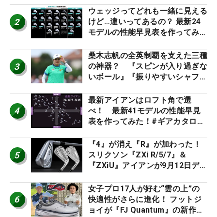
ウェッジってどれも一緒に見える
2
けど…違いってあるの？ 最新24
モデルの性能早見表を作ってみ
た #ギアカタログ2026
桑木志帆の全英制覇を支えた三種
3
の神器？ 『スピンが入り過ぎな
いボール』『振りやすいシャフ
ト』『真っすぐ飛ぶドライバ
ー』 #女子プロセッティング
最新アイアンはロフト角で選
4
べ！ 最新41モデルの性能早見
表を作ってみた！#ギアカタログ
2026
『4』が消え『R』が加わった！
5
スリクソン『ZXi R/5/7』＆
『ZXiU』アイアンが9月12日デ
ビュー
女子プロ17人が好む“雲の上”の
6
快適性がさらに進化！ フットジ
ョイが『FJ Quantum』の新作を