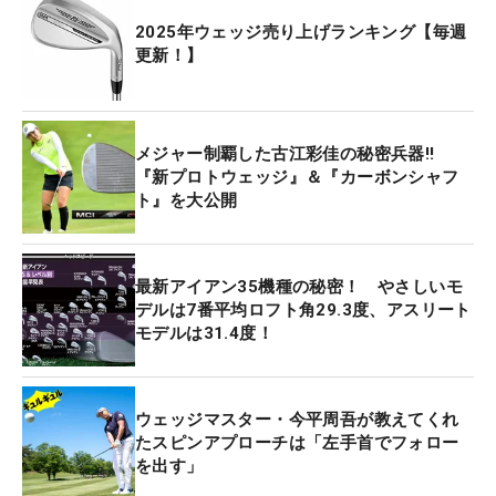
2025年ウェッジ売り上げランキング【毎週
更新！】
メジャー制覇した古江彩佳の秘密兵器‼
『新プロトウェッジ』＆『カーボンシャフ
ト』を大公開
最新アイアン35機種の秘密！ やさしいモ
デルは7番平均ロフト角29.3度、アスリート
モデルは31.4度！
ウェッジマスター・今平周吾が教えてくれ
たスピンアプローチは「左手首でフォロー
を出す」