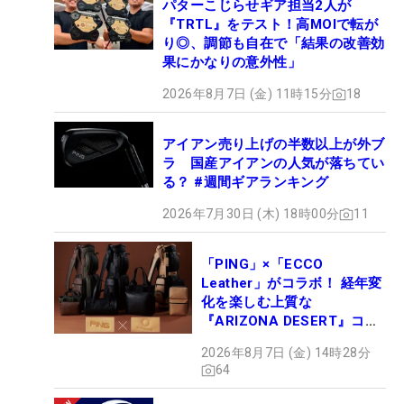
パターこじらせギア担当2人が
『TRTL』をテスト！高MOIで転が
り◎、調節も自在で「結果の改善効
果にかなりの意外性」
2026年8月7日 (金) 11時15分
18
アイアン売り上げの半数以上が外ブ
ラ 国産アイアンの人気が落ちてい
る？ #週間ギアランキング
2026年7月30日 (木) 18時00分
11
「PING」×「ECCO
Leather」がコラボ！ 経年変
化を楽しむ上質な
『ARIZONA DESERT』コレ
クション、9月15日限定デビ
2026年8月7日 (金) 14時28分
ュー
64