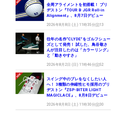
全周アライメントを初搭載！ ブリ
ヂストン『TOUR B JGR Roll-in
Alignment』、8月7日デビュー
2026年8月8日 (土) 11時35分
13
往年の名作“CLYDE”をゴルフシュー
ズとして発売！ 試した、鳥谷敬さ
んが注目したのは「カラーリング」
と「動きやすさ」
2026年8月2日 (日) 11時46分
52
スイング中のブレをなくしたい人
へ！ 3種類の伸縮性ヒモ採用のブリ
ヂストン『ZSP-BITER LIGHT
MAGICLACE』、8月8日デビュー
2026年8月8日 (土) 11時30分
30