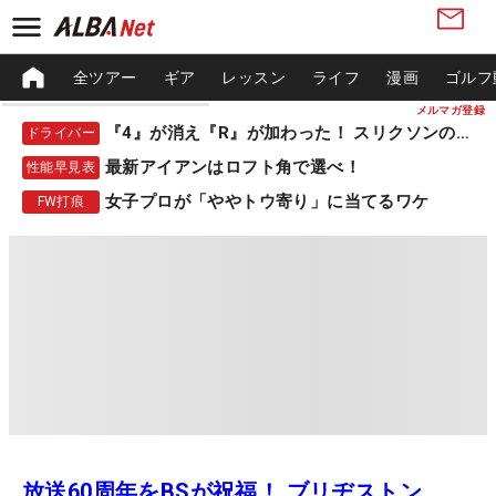
全ツアー
ギア
レッスン
ライフ
漫画
ゴルフ
メルマガ登録
『4』が消え『R』が加わった！ スリクソンの新作
ドライバー
最新アイアンはロフト角で選べ！
性能早見表
女子プロが「ややトウ寄り」に当てるワケ
FW打痕
放送60周年をBSが祝福！ ブリヂストン