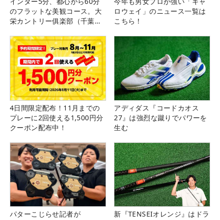
インター5分、都心から60分
今年も男女プロが強い「キャ
のフラットな美観コース。大
ロウェイ」のニュース一覧は
栄カントリー俱楽部（千葉
こちら！
県）
4日間限定配布！11月までの
アディダス『コードカオス
プレーに2回使える1,500円分
27』は強烈な蹴りでパワーを
クーポン配布中！
生む
パターこじらせ記者が
新『TENSEIオレンジ』はドラ