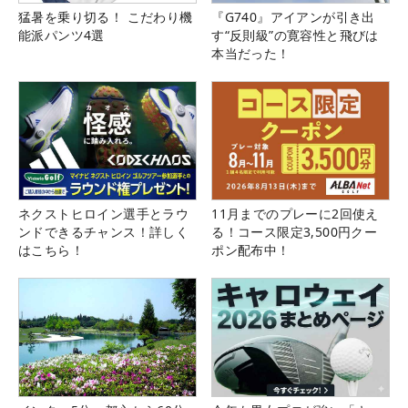
猛暑を乗り切る！ こだわり機
『G740』アイアンが引き出
能派パンツ4選
す“反則級”の寛容性と飛びは
本当だった！
ネクストヒロイン選手とラウ
11月までのプレーに2回使え
ンドできるチャンス！詳しく
る！コース限定3,500円クー
はこちら！
ポン配布中！