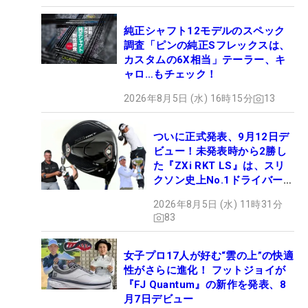
純正シャフト12モデルのスペック
調査「ピンの純正Sフレックスは、
カスタムの6X相当」テーラー、キ
ャロ…もチェック！
2026年8月5日 (水) 16時15分
13
ついに正式発表、9月12日デ
ビュー！未発表時から2勝し
た『ZXi RKT LS』は、スリ
クソン史上No.1ドライバー!?
【打ってみた】
2026年8月5日 (水) 11時31分
83
女子プロ17人が好む“雲の上”の快適
性がさらに進化！ フットジョイが
『FJ Quantum』の新作を発表、8
月7日デビュー