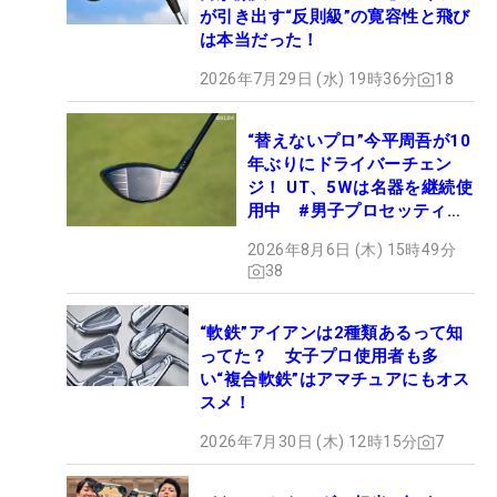
が引き出す“反則級”の寛容性と飛び
は本当だった！
2026年7月29日 (水) 19時36分
18
“替えないプロ”今平周吾が10
年ぶりにドライバーチェン
ジ！ UT、5Wは名器を継続使
用中 #男子プロセッティン
グ
2026年8月6日 (木) 15時49分
38
“軟鉄”アイアンは2種類あるって知
ってた？ 女子プロ使用者も多
い“複合軟鉄”はアマチュアにもオス
スメ！
2026年7月30日 (木) 12時15分
7