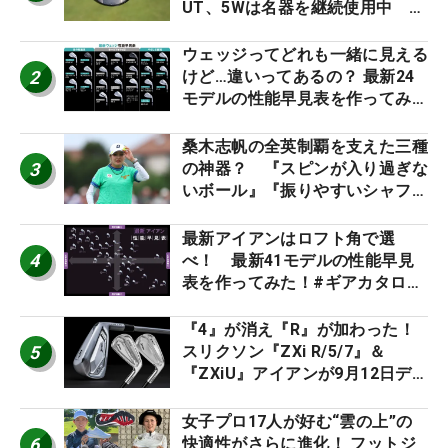
UT、5Wは名器を継続使用中 #
男子プロセッティング
ウェッジってどれも一緒に見える
2
けど…違いってあるの？ 最新24
モデルの性能早見表を作ってみ
た #ギアカタログ2026
桑木志帆の全英制覇を支えた三種
3
の神器？ 『スピンが入り過ぎな
いボール』『振りやすいシャフ
ト』『真っすぐ飛ぶドライバ
ー』 #女子プロセッティング
最新アイアンはロフト角で選
4
べ！ 最新41モデルの性能早見
表を作ってみた！#ギアカタログ
2026
『4』が消え『R』が加わった！
5
スリクソン『ZXi R/5/7』＆
『ZXiU』アイアンが9月12日デ
ビュー
女子プロ17人が好む“雲の上”の
6
快適性がさらに進化！ フットジ