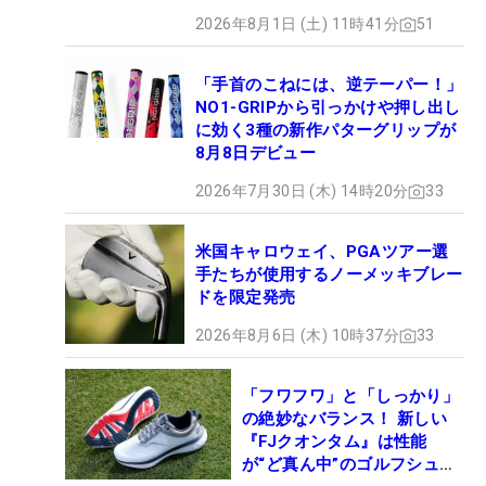
2026年8月1日 (土) 11時41分
51
「手首のこねには、逆テーパー！」
NO1-GRIPから引っかけや押し出し
に効く3種の新作パターグリップが
8月8日デビュー
2026年7月30日 (木) 14時20分
33
米国キャロウェイ、PGAツアー選
手たちが使用するノーメッキブレー
ドを限定発売
2026年8月6日 (木) 10時37分
33
「フワフワ」と「しっかり」
の絶妙なバランス！ 新しい
『FJクオンタム』は性能
が“ど真ん中”のゴルフシュー