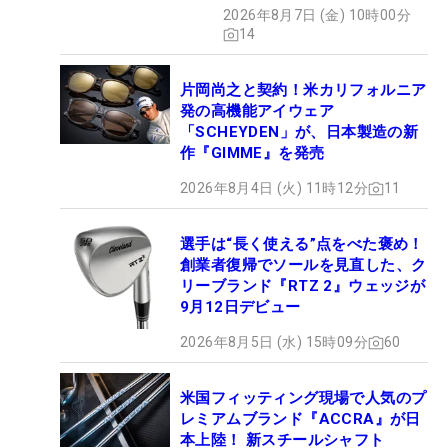
ズだった
2026年8月7日 (金) 10時00分
14
片岡尚之と契約！米カリフォルニア
発の高機能アイウェア
「SCHEYDEN」が、日本製造の新
作『GIMME』を発売
2026年8月4日 (火) 11時12分
11
選手は“長く使える”点をべた褒め！
創業者復帰でソールを見直した、ク
リーブランド『RTZ 2』ウェッジが
9月12日デビュー
2026年8月5日 (水) 15時09分
60
米国フィッティング現場で人気のプ
レミアムブランド『ACCRA』が日
本上陸！ 新スチールシャフト