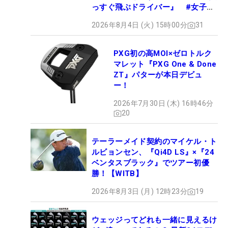
っすぐ飛ぶドライバー』 #女子プ
ロセッティング
2026年8月4日 (火) 15時00分
31
PXG初の高MOI×ゼロトルク
マレット『PXG One & Done
ZT』パターが本日デビュ
ー！
2026年7月30日 (木) 16時46分
20
テーラーメイド契約のマイケル・ト
ルビョンセン、『Qi4D LS』×『24
ベンタスブラック』でツアー初優
勝！【WITB】
2026年8月3日 (月) 12時23分
19
ウェッジってどれも一緒に見えるけ