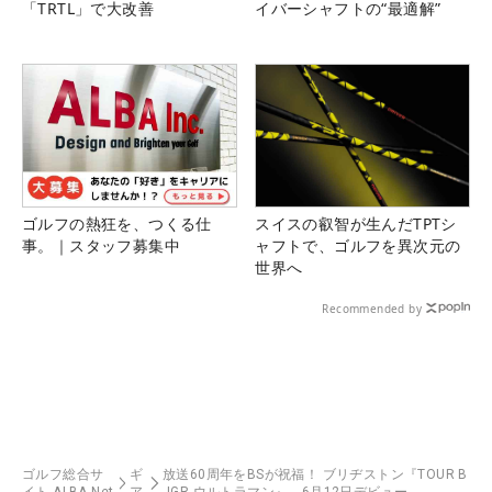
「TRTL」で大改善
イバーシャフトの“最適解”
ゴルフの熱狂を、つくる仕
スイスの叡智が生んだTPTシ
事。｜スタッフ募集中
ャフトで、ゴルフを異次元の
世界へ
Recommended by
ゴルフ総合サ
ギ
放送60周年をBSが祝福！ ブリヂストン『TOUR B
イト ALBA Net
ア
JGR ウルトラマン』、6月12日デビュー