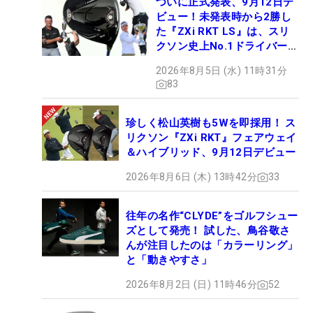
ついに正式発表、9月12日デ
ビュー！未発表時から2勝し
た『ZXi RKT LS』は、スリ
クソン史上No.1ドライバー!?
【打ってみた】
2026年8月5日 (水) 11時31分
83
珍しく松山英樹も5Wを即採用！ ス
リクソン『ZXi RKT』フェアウェイ
＆ハイブリッド、9月12日デビュー
2026年8月6日 (木) 13時42分
33
往年の名作“CLYDE”をゴルフシュー
ズとして発売！ 試した、鳥谷敬さ
んが注目したのは「カラーリング」
と「動きやすさ」
2026年8月2日 (日) 11時46分
52