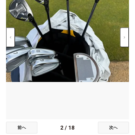
2
/
18
前へ
次へ