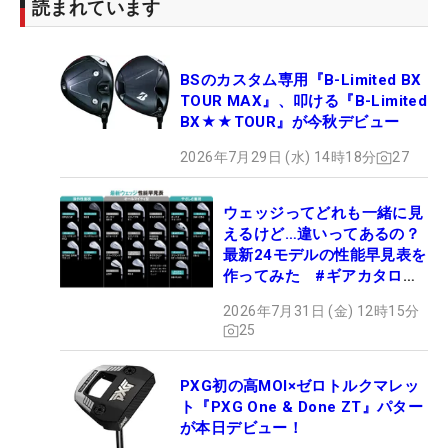
読まれています
BSのカスタム専用『B-Limited BX
TOUR MAX』、叩ける『B-Limited
BX★★TOUR』が今秋デビュー
2026年7月29日 (水) 14時18分
27
ウェッジってどれも一緒に見
えるけど…違いってあるの？
最新24モデルの性能早見表を
作ってみた #ギアカタログ
2026
2026年7月31日 (金) 12時15分
25
PXG初の高MOI×ゼロトルクマレッ
ト『PXG One & Done ZT』パター
が本日デビュー！