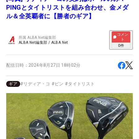
PINGとタイトリストを組み合わせ、金メダ
ル＆全英覇者に【勝者のギア】
コメン
所属
ALBA Net編集部
ト
ALBA Net編集部
/
ALBA Net
0
件
配信日時：
2024年8月27日 18時02分
ギア
#
リディア・コ
#
ピン
#
タイトリスト