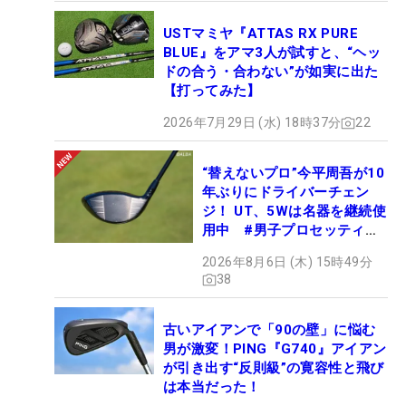
USTマミヤ『ATTAS RX PURE
BLUE』をアマ3人が試すと、“ヘッ
ドの合う・合わない”が如実に出た
【打ってみた】
2026年7月29日 (水) 18時37分
22
“替えないプロ”今平周吾が10
年ぶりにドライバーチェン
ジ！ UT、5Wは名器を継続使
用中 #男子プロセッティン
グ
2026年8月6日 (木) 15時49分
38
古いアイアンで「90の壁」に悩む
男が激変！PING『G740』アイアン
が引き出す“反則級”の寛容性と飛び
は本当だった！