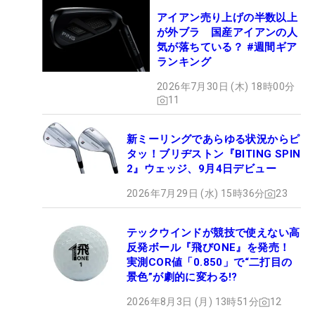
アイアン売り上げの半数以上
が外ブラ 国産アイアンの人
気が落ちている？ #週間ギア
ランキング
2026年7月30日 (木) 18時00分
11
新ミーリングであらゆる状況からピ
タッ！ブリヂストン『BITING SPIN
2』ウェッジ、9月4日デビュー
2026年7月29日 (水) 15時36分
23
テックウインドが競技で使えない高
反発ボール『飛びONE』を発売！
実測COR値「0.850」で“二打目の
景色”が劇的に変わる!?
2026年8月3日 (月) 13時51分
12