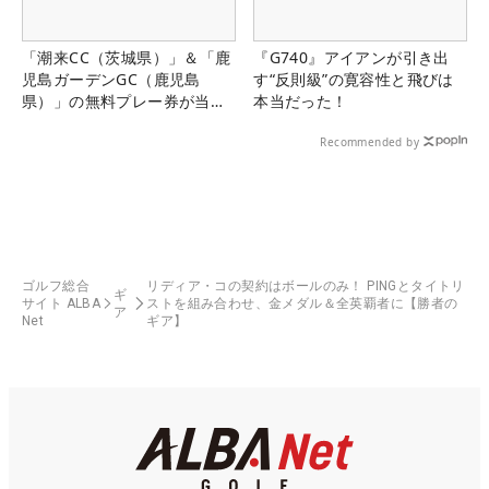
「潮来CC（茨城県）」＆「鹿
『G740』アイアンが引き出
児島ガーデンGC（鹿児島
す“反則級”の寛容性と飛びは
県）」の無料プレー券が当た
本当だった！
る！！
Recommended by
ゴルフ総合
リディア・コの契約はボールのみ！ PINGとタイトリ
ギ
サイト ALBA
ストを組み合わせ、金メダル＆全英覇者に【勝者の
ア
Net
ギア】