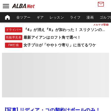
全ツアー
ギア
レッスン
ライフ
漫画
ゴルフ
メルマガ登録
『4』が消え『R』が加わった！ スリクソンの新作
ドライバー
最新アイアンはロフト角で選べ！
性能早見表
女子プロが「ややトウ寄り」に当てるワケ
FW打痕
[写真] リディア・コの契約はボールのみ！