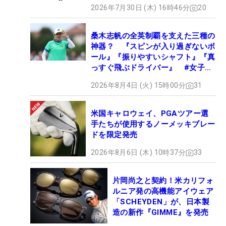
2026年7月30日 (木) 16時46分
20
桑木志帆の全英制覇を支えた三種の
神器？ 『スピンが入り過ぎないボ
ール』『振りやすいシャフト』『真
っすぐ飛ぶドライバー』 #女子プ
ロセッティング
2026年8月4日 (火) 15時00分
31
米国キャロウェイ、PGAツアー選
手たちが使用するノーメッキブレー
ドを限定発売
2026年8月6日 (木) 10時37分
33
片岡尚之と契約！米カリフォ
ルニア発の高機能アイウェア
「SCHEYDEN」が、日本製
造の新作『GIMME』を発売