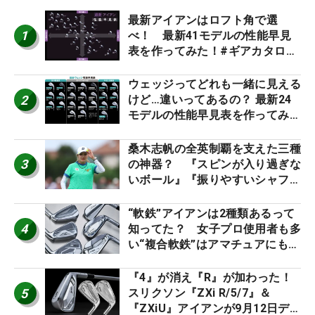
最新アイアンはロフト角で選
1
べ！ 最新41モデルの性能早見
表を作ってみた！#ギアカタログ
2026
ウェッジってどれも一緒に見える
2
けど…違いってあるの？ 最新24
モデルの性能早見表を作ってみ
た #ギアカタログ2026
桑木志帆の全英制覇を支えた三種
3
の神器？ 『スピンが入り過ぎな
いボール』『振りやすいシャフ
ト』『真っすぐ飛ぶドライバ
ー』 #女子プロセッティング
“軟鉄”アイアンは2種類あるって
4
知ってた？ 女子プロ使用者も多
い“複合軟鉄”はアマチュアにもオ
ススメ！
『4』が消え『R』が加わった！
5
スリクソン『ZXi R/5/7』＆
『ZXiU』アイアンが9月12日デ