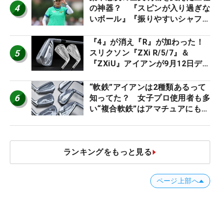
4
の神器？ 『スピンが入り過ぎな
いボール』『振りやすいシャフ
ト』『真っすぐ飛ぶドライバ
ー』 #女子プロセッティング
『4』が消え『R』が加わった！
5
スリクソン『ZXi R/5/7』＆
『ZXiU』アイアンが9月12日デ
ビュー
“軟鉄”アイアンは2種類あるって
6
知ってた？ 女子プロ使用者も多
い“複合軟鉄”はアマチュアにもオ
ススメ！
ランキングをもっと見る
ページ上部へ