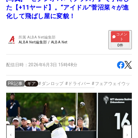
た【+11ヤード】。“アイドル”菅沼菜々が進
化して飛ばし屋に変貌！
コメン
所属
ALBA Net編集部
ト
ALBA Net編集部
/
ALBA Net
0
件
配信日時：
2026年6月3日 15時48分
ギア
#
ダンロップ
#
ドライバー
#
フェアウェイウッド
PR記事