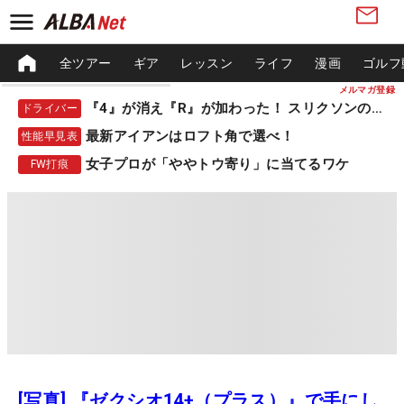
全ツアー
ギア
レッスン
ライフ
漫画
ゴルフ
メルマガ登録
『4』が消え『R』が加わった！ スリクソンの新作
ドライバー
最新アイアンはロフト角で選べ！
性能早見表
女子プロが「ややトウ寄り」に当てるワケ
FW打痕
[写真] 『ゼクシオ14+（プラス）』で手にし