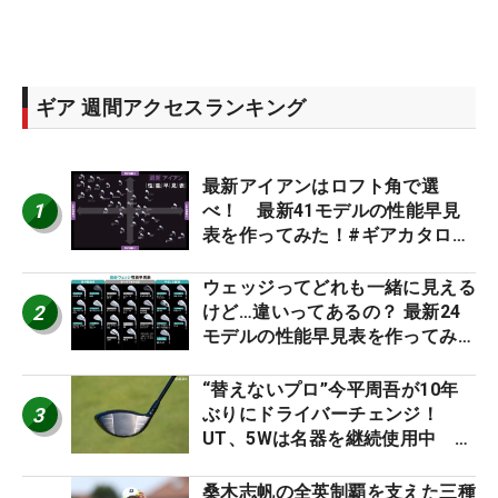
ギア 週間アクセスランキング
最新アイアンはロフト角で選
1
べ！ 最新41モデルの性能早見
表を作ってみた！#ギアカタログ
2026
ウェッジってどれも一緒に見える
2
けど…違いってあるの？ 最新24
モデルの性能早見表を作ってみ
た #ギアカタログ2026
“替えないプロ”今平周吾が10年
3
ぶりにドライバーチェンジ！
UT、5Wは名器を継続使用中 #
男子プロセッティング
桑木志帆の全英制覇を支えた三種