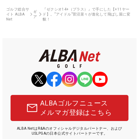
ゴルフ総合サ
『ゼクシオ14+（プラス）』で手にした【+11ヤー
ギ
イト ALBA
ド】。“アイドル”菅沼菜々が進化して飛ばし屋に変
ア
Net
貌！
ALBAゴルフニュース
メルマガ登録はこちら
ALBA NetはR&Aのオフィシャルデジタルパートナー、および
USLPGAの日本公式サイトパートナーです。