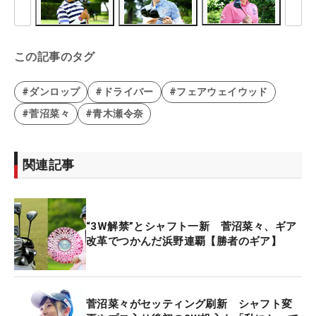
この記事のタグ
#ダンロップ
#ドライバー
#フェアウェイウッド
#菅沼菜々
#青木瀬令奈
関連記事
“3W解禁”とシャフト一新 菅沼菜々、ギア
改革でつかんだ浜野連覇【勝者のギア】
菅沼菜々がセッティング刷新 シャフト変