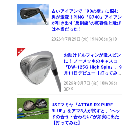
古いアイアンで「90の壁」に悩む
男が激変！PING『G740』アイアン
が引き出す“反則級”の寛容性と飛び
は本当だった！
2026年7月29日 (水) 19時36分
18
お助けドルフィンが激スピン
に！ ノーメッキのキャスコ
『DW-125G High Spin』、9
月11日デビュー【打ってみ
た】
2026年8月7日 (金) 18時36分
33
USTマミヤ『ATTAS RX PURE
BLUE』をアマ3人が試すと、“ヘッ
ドの合う・合わない”が如実に出た
【打ってみた】