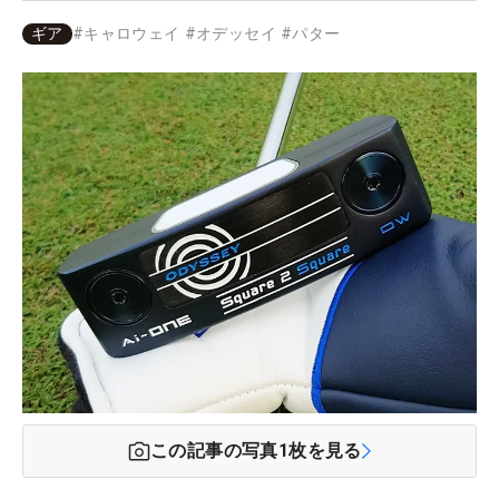
ギア
#
キャロウェイ
#
オデッセイ
#
パター
この記事の写真
1
枚を見る