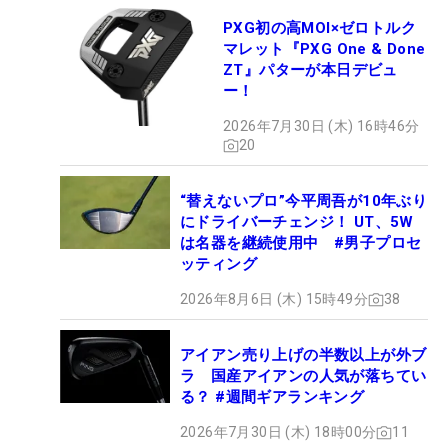
PXG初の高MOI×ゼロトルク
マレット『PXG One & Done
ZT』パターが本日デビュ
ー！
2026年7月30日 (木) 16時46分
20
“替えないプロ”今平周吾が10年ぶり
にドライバーチェンジ！ UT、5W
は名器を継続使用中 #男子プロセ
ッティング
2026年8月6日 (木) 15時49分
38
アイアン売り上げの半数以上が外ブ
ラ 国産アイアンの人気が落ちてい
る？ #週間ギアランキング
2026年7月30日 (木) 18時00分
11