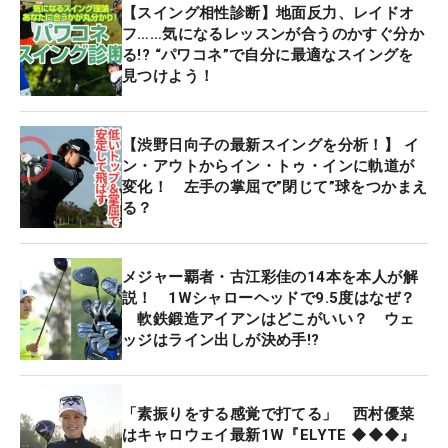
【スイング相性診断】地面反力、レイドオ
フ……気になるレッスンが合うのかすぐ分か
る!? “パワコネ”で自分に最適なスイングを
見つけよう！
【渋野日向子の最新スイングを分析！】 イ
ン・アウトからイン・トゥ・インに軌道が
変化！ 左手の掌屈で”閉じて”球をつかまえ
る？
メジャー覇者・古江彩佳の14本を本人が解
説！ 1Wシャローヘッドで9.5度はなぜ？
軟鉄鍛造アイアンはどこがいい？ ウェ
ッジはライン出しが決め手!?
「素振りをする感覚で打てる」 西村優菜
はキャロウェイ最新1W『ELYTE ◆◆◆』