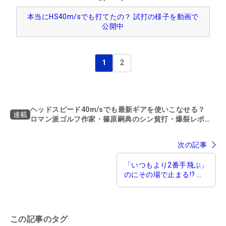
本当にHS40m/sでも打てたの？ 試打の様子を動画で
公開中
1
2
ヘッドスピード40m/sでも最新ギアを使いこなせる？
連載
ロマン派ゴルフ作家・篠原嗣典のシン貧打・爆裂レポー
ト
次の記事
「いつもより2番手飛ぶ」
のにその場で止まる!? 器
用さはないがとにかくや
さしい『ELYTE X アイア
ン』
この記事のタグ