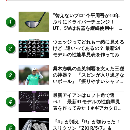
“替えないプロ”今平周吾が10年
1
ぶりにドライバーチェンジ！
UT、5Wは名器を継続使用中 #
男子プロセッティング
ウェッジってどれも一緒に見える
2
けど…違いってあるの？ 最新24
モデルの性能早見表を作ってみ
た #ギアカタログ2026
桑木志帆の全英制覇を支えた三種
3
の神器？ 『スピンが入り過ぎな
いボール』『振りやすいシャフ
ト』『真っすぐ飛ぶドライバ
ー』 #女子プロセッティング
最新アイアンはロフト角で選
4
べ！ 最新41モデルの性能早見
表を作ってみた！#ギアカタログ
2026
『4』が消え『R』が加わった！
5
スリクソン『ZXi R/5/7』＆