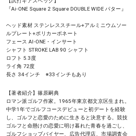
【試打ギアスペック】
『Ai-ONE Square 2 Square DOUBLE WIDE パター』
ヘッド素材 ステンレススチール+アルミニウムソー
ルプレート+ポリカーボネート
フェース AI-ONE・インサート
シャフト STROKE LAB 90 シャフト
ロフト 5.3度
ライ角 72度
長さ 34インチ ※33インチもあり
【著者紹介】篠原嗣典
ロマン派ゴルフ作家。1965年東京都文京区生まれ。
中学1年でゴルフコースデビューと初デートを経験
し、ゴルフと恋愛のために生きると決意する。競技
ゴルフと命懸けの恋愛に明け暮れた青春を過ごし、
ゴルフショップバイヤー、広告代理店、市場調査会