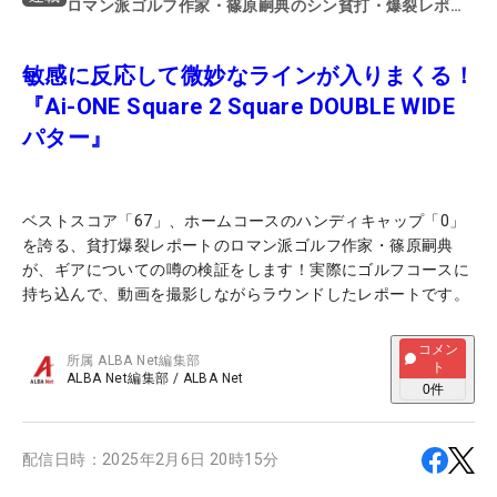
ロマン派ゴルフ作家・篠原嗣典のシン貧打・爆裂レポー
ト
敏感に反応して微妙なラインが入りまくる！
『Ai-ONE Square 2 Square DOUBLE WIDE
パター』
ベストスコア「67」、ホームコースのハンディキャップ「0」
を誇る、貧打爆裂レポートのロマン派ゴルフ作家・篠原嗣典
が、ギアについての噂の検証をします！実際にゴルフコースに
持ち込んで、動画を撮影しながらラウンドしたレポートです。
コメン
所属
ALBA Net編集部
ト
ALBA Net編集部
/
ALBA Net
0
件
配信日時：
2025年2月6日 20時15分