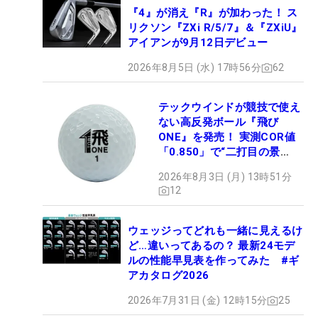
『4』が消え『R』が加わった！ ス
リクソン『ZXi R/5/7』＆『ZXiU』
アイアンが9月12日デビュー
2026年8月5日 (水) 17時56分
62
テックウインドが競技で使え
ない高反発ボール『飛び
ONE』を発売！ 実測COR値
「0.850」で“二打目の景
色”が劇的に変わる!?
2026年8月3日 (月) 13時51分
12
ウェッジってどれも一緒に見えるけ
ど…違いってあるの？ 最新24モデ
ルの性能早見表を作ってみた #ギ
アカタログ2026
2026年7月31日 (金) 12時15分
25