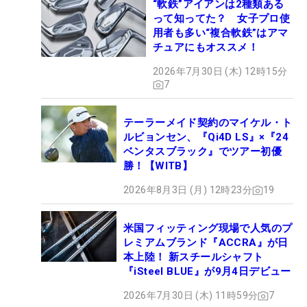
“軟鉄”アイアンは2種類ある
って知ってた？ 女子プロ使
用者も多い“複合軟鉄”はアマ
チュアにもオススメ！
2026年7月30日 (木) 12時15分
7
テーラーメイド契約のマイケル・ト
ルビョンセン、『Qi4D LS』×『24
ベンタスブラック』でツアー初優
勝！【WITB】
2026年8月3日 (月) 12時23分
19
米国フィッティング現場で人気のプ
レミアムブランド『ACCRA』が日
本上陸！ 新スチールシャフト
『iSteel BLUE』が9月4日デビュー
2026年7月30日 (木) 11時59分
7