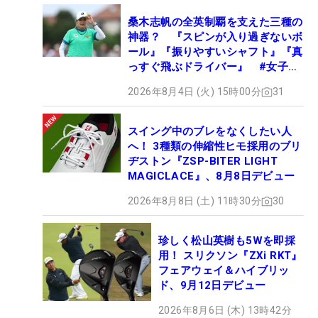
桑木志帆の全英制覇を支えた三種の
神器？ 『スピンが入り過ぎないボ
ール』『振りやすいシャフト』『真
っすぐ飛ぶドライバー』 #女子プ
ロセッティング
2026年8月4日 (火) 15時00分
31
スイング中のブレをなくしたい人
へ！ 3種類の伸縮性ヒモ採用のブリ
ヂストン『ZSP-BITER LIGHT
MAGICLACE』、8月8日デビュー
2026年8月8日 (土) 11時30分
30
珍しく松山英樹も5Wを即採
用！ スリクソン『ZXi RKT』
フェアウェイ＆ハイブリッ
ド、9月12日デビュー
2026年8月6日 (木) 13時42分