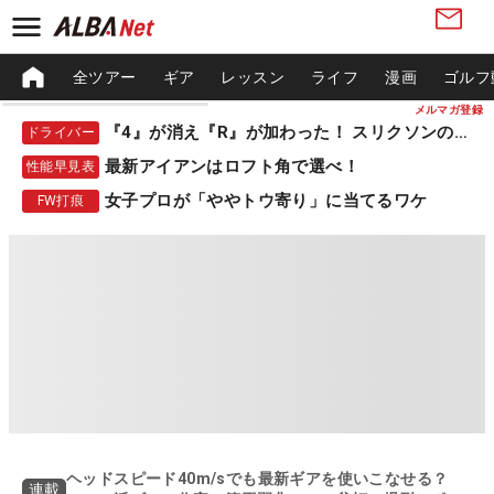
全ツアー
ギア
レッスン
ライフ
漫画
ゴルフ
メルマガ登録
『4』が消え『R』が加わった！ スリクソンの新作
ドライバー
最新アイアンはロフト角で選べ！
性能早見表
女子プロが「ややトウ寄り」に当てるワケ
FW打痕
ヘッドスピード40m/sでも最新ギアを使いこなせる？
連載